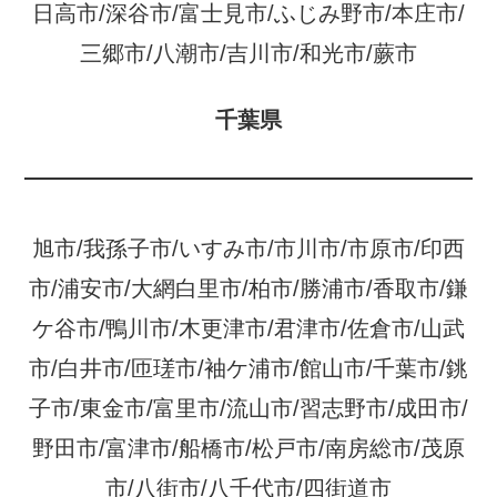
日高市/深谷市/富士見市/ふじみ野市/本庄市/
三郷市/八潮市/吉川市/和光市/蕨市
千葉県
旭市/我孫子市/いすみ市/市川市/市原市/印西
市/浦安市/大網白里市/柏市/勝浦市/香取市/鎌
ケ谷市/鴨川市/木更津市/君津市/佐倉市/山武
市/白井市/匝瑳市/袖ケ浦市/館山市/千葉市/銚
子市/東金市/富里市/流山市/習志野市/成田市/
野田市/富津市/船橋市/松戸市/南房総市/茂原
市/八街市/八千代市/四街道市