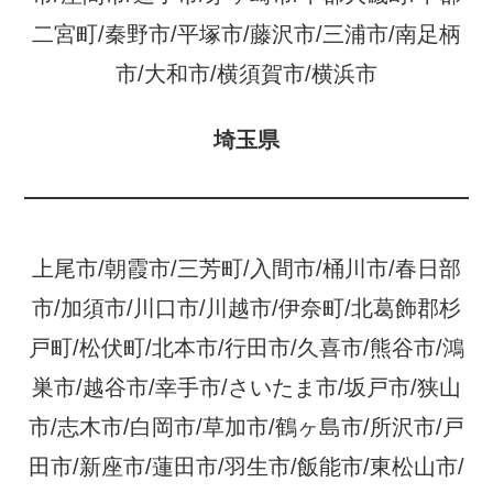
二宮町/秦野市/平塚市/藤沢市/三浦市/南足柄
市/大和市/横須賀市/横浜市
埼玉県
上尾市/朝霞市/三芳町/入間市/桶川市/春日部
市/加須市/川口市/川越市/伊奈町/北葛飾郡杉
戸町/松伏町/北本市/行田市/久喜市/熊谷市/鴻
巣市/越谷市/幸手市/さいたま市/坂戸市/狭山
市/志木市/白岡市/草加市/鶴ヶ島市/所沢市/戸
田市/新座市/蓮田市/羽生市/飯能市/東松山市/