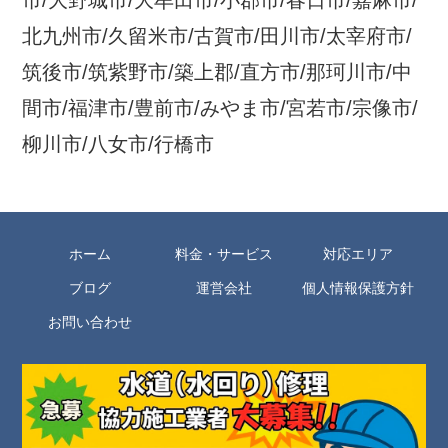
市/大野城市/大牟田市/小郡市/春日市/嘉麻市/
北九州市/久留米市/古賀市/田川市/太宰府市/
筑後市/筑紫野市/築上郡/直方市/那珂川市/中
間市/福津市/豊前市/みやま市/宮若市/宗像市/
柳川市/八女市/行橋市
ホーム
料金・サービス
対応エリア
ブログ
運営会社
個人情報保護方針
お問い合わせ