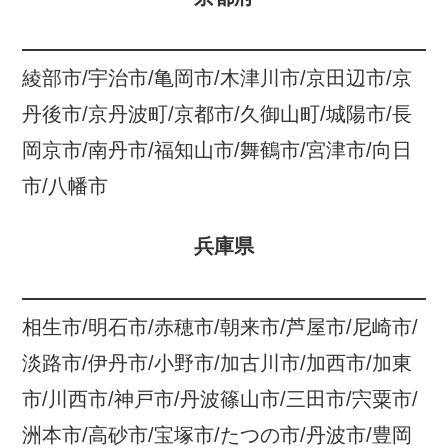
綾部市/宇治市/亀岡市/木津川市/京田辺市/京
丹後市/京丹波町/京都市/久御山町/城陽市/長
岡京市/南丹市/福知山市/舞鶴市/宮津市/向日
市/八幡市
兵庫県
相生市/明石市/赤穂市/朝来市/芦屋市/尼崎市/
淡路市/伊丹市/小野市/加古川市/加西市/加東
市/川西市/神戸市/丹波篠山市/三田市/宍粟市/
洲本市/高砂市/宝塚市/たつの市/丹波市/豊岡