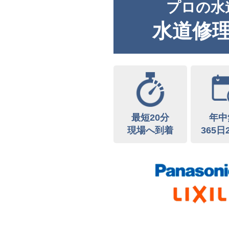
プロの水
水道修
最短20分
年中
現場へ到着
365日