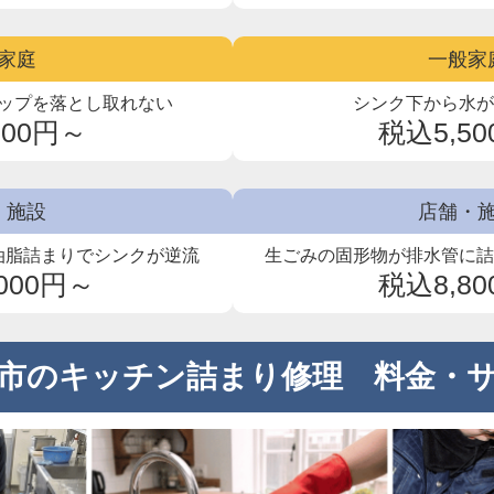
家庭
一般家
ップを
落とし取れない
シンク下から水
800円～
税込5,5
・施設
店舗・
油脂詰まりでシンクが逆流
生ごみの固形物が排水管に
000円～
税込8,8
市のキッチン詰まり修理 料金・