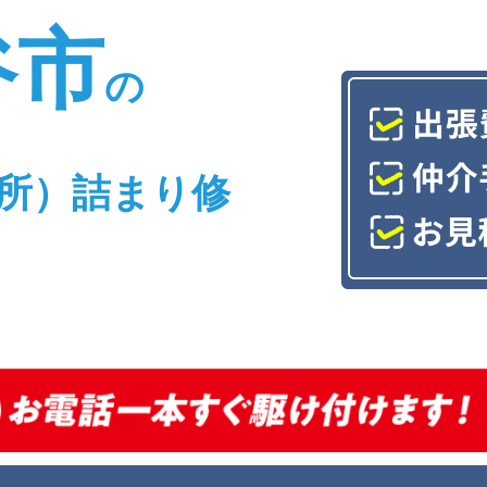
谷市
の
所）詰まり修