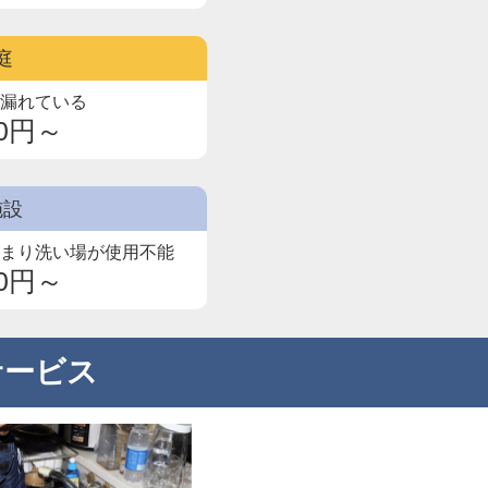
庭
が漏れている
00円～
施設
詰まり洗い場が使用不能
00円～
サービス