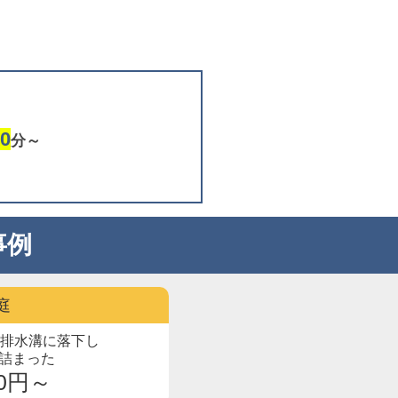
0
分～
事例
庭
が排水溝に落下し
詰まった
00円～