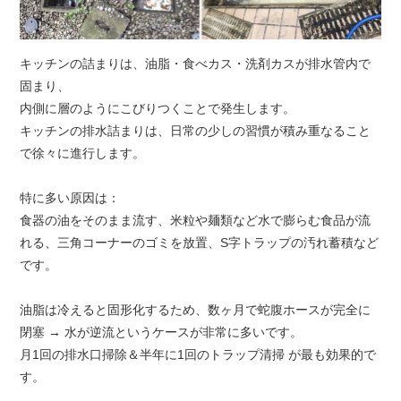
キッチンの詰まりは、油脂・食べカス・洗剤カスが排水管内で
固まり、
内側に層のようにこびりつくことで発生します。
キッチンの排水詰まりは、日常の少しの習慣が積み重なること
で徐々に進行します。
特に多い原因は：
食器の油をそのまま流す、米粒や麺類など水で膨らむ食品が流
れる、三角コーナーのゴミを放置、S字トラップの汚れ蓄積など
です。
油脂は冷えると固形化するため、数ヶ月で蛇腹ホースが完全に
閉塞 → 水が逆流というケースが非常に多いです。
月1回の排水口掃除＆半年に1回のトラップ清掃 が最も効果的で
す。