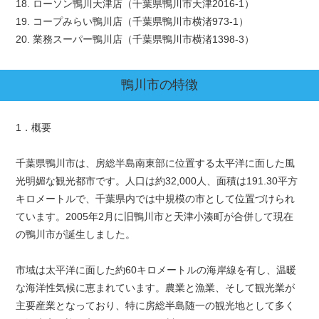
18. ローソン鴨川天津店（千葉県鴨川市天津2016-1）
19. コープみらい鴨川店（千葉県鴨川市横渚973-1）
20. 業務スーパー鴨川店（千葉県鴨川市横渚1398-3）
鴨川市
の特徴
1．概要
千葉県鴨川市は、房総半島南東部に位置する太平洋に面した風
光明媚な観光都市です。人口は約32,000人、面積は191.30平方
キロメートルで、千葉県内では中規模の市として位置づけられ
ています。2005年2月に旧鴨川市と天津小湊町が合併して現在
の鴨川市が誕生しました。
市域は太平洋に面した約60キロメートルの海岸線を有し、温暖
な海洋性気候に恵まれています。農業と漁業、そして観光業が
主要産業となっており、特に房総半島随一の観光地として多く