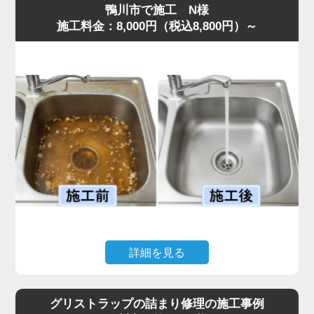
鴨川市で施工 N様
施工料金：8,000円（税込8,800円）～
詳細を見る
キッチンで揚げ物をした後、油をそのまま流してしまった
ことで排水がまったく流れなくなり、シンクに汚水が逆流
グリストラップの詰まり修理の施工事例