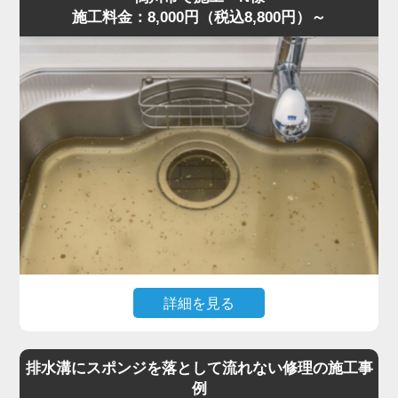
施工料金：8,000円（税込8,800円）～
現場を確認すると、粉砕しきれなかった野菜くずが内部に
詰まり、油脂や洗剤カスと固まって硬い塊になっていまし
た。さらに無理に運転を続けたことでモーター負荷が上昇
し、安全装置が作動して停止していた状態です。
専門知識をもとに内部分解を行い、詰まりを丁寧に除去。
排水トラップにも油脂が蓄積していたため、同時にクリー
ニングしました。作業は約40分で完了し動作もスムーズに
復旧しました。
「明朗会計で安心できた」との評価をいただきました。
ディスポーザーの異音・悪臭・排水不良は故障の前兆で
す。このような症状があれば、お早めに水道の達人へご相
談ください。
詳細を見る
「最近キッチンが生ゴミのような臭いがする」「流すとゴ
ボゴボ音が出る」とのご相談でした。
排水溝にスポンジを落として流れない修理の施工事
訪問し確認すると、S字トラップの内部に米粒・麺類の細
例