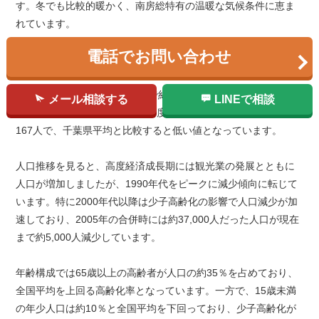
す。冬でも比較的暖かく、南房総特有の温暖な気候条件に恵ま
れています。
電話でお問い合わせ
3．人口
鴨川市の人口は、2023年現在で約32,000人となっており、世帯
メール相談する
LINEで相談
数は約14,000世帯です。人口密度は1平方キロメートルあたり約
167人で、千葉県平均と比較すると低い値となっています。
人口推移を見ると、高度経済成長期には観光業の発展とともに
人口が増加しましたが、1990年代をピークに減少傾向に転じて
います。特に2000年代以降は少子高齢化の影響で人口減少が加
速しており、2005年の合併時には約37,000人だった人口が現在
まで約5,000人減少しています。
年齢構成では65歳以上の高齢者が人口の約35％を占めており、
全国平均を上回る高齢化率となっています。一方で、15歳未満
の年少人口は約10％と全国平均を下回っており、少子高齢化が