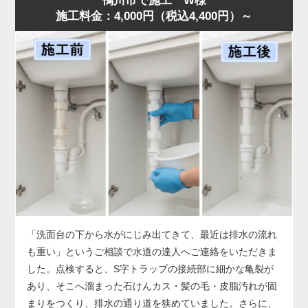
鴨川市で施工 W様
施工料金：4,000円（税込4,400円）～
した。
店舗では油の使用量が多いため、排水桝が短期間で満杯に
なることがあります。状況に合わせ、汚泥吸引と高圧洗浄
を連続作業で行い、油脂層を完全除去。作業後は排水も正
常化し、「明朗会計で助かった」とのお声をいただきまし
た。桝のあふれは営業停止につながる深刻なサイン。兆候
があれば早めに水道の達人へご相談ください。
「洗面台の下から水がにじみ出てきて、最近は排水の流れ
も重い」というご相談で水道の達人へご連絡をいただきま
した。点検すると、S字トラップの接続部に細かな亀裂が
あり、そこへ溜まった石けんカス・髪の毛・皮脂汚れが固
まりをつくり、排水の通り道を狭めていました。さらに、