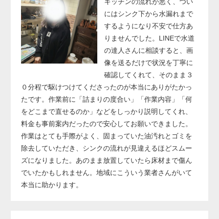
キッチンの流れが悪く、つい
にはシンク下から水漏れまで
するようになり不安で仕方あ
りませんでした。LINEで水道
の達人さんに相談すると、画
像を送るだけで状況を丁寧に
確認してくれて、そのまま３
０分程で駆けつけてくださったのが本当にありがたかっ
たです。作業前に「詰まりの度合い」「作業内容」「何
をどこまで直せるのか」などをしっかり説明してくれ、
料金も事前案内だったので安心してお願いできました。
作業はとても手際がよく、固まっていた油汚れとゴミを
除去していただき、シンクの流れが見違えるほどスムー
ズになりました。あのまま放置していたら床材まで傷ん
でいたかもしれません。地域にこういう業者さんがいて
本当に助かります。