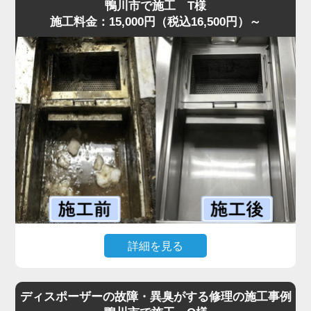
してくる状態でした。
鴨川市で施工 T様
施工料金：15,000円（税込16,500円）～
現場を確認すると、排水管内に油脂が厚い層となって固着
しており、S字トラップの内部がほぼ完全に塞がっていま
した。
プロの点検では、排水溝に流した油が冷えて固まり、長期
間蓄積された食材カスが原因と判明しました。
まずS字トラップと蛇腹ホースを分解し、内部の固着物を
丁寧に除去しました。
その後、流路を確保するため専用薬剤で内部を洗浄しまし
た。作業は30分ほどで完了し、排水もスムーズに回復する
ことができました。
「最短即日で来てもらえて助かった」と喜んでいただけま
した。
水道の達人では明朗会計を徹底しており、追加費用は一切
詳細を見る
なく安心してご依頼いただけます。
飲食店から「グリストラップが完全に詰まり、シンクの排
水が逆流して厨房が使えない」と最短即日での緊急依頼が
ディスポーザーの故障・異臭がする修理の施工事例
ありました。