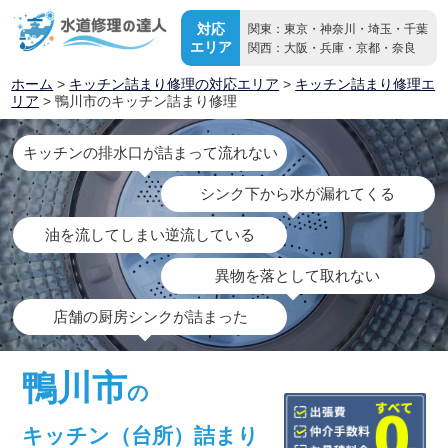
対応
関東：東京・神奈川・埼玉・千葉
エリア
関西：大阪・兵庫・京都・奈良
ホーム
>
キッチン詰まり修理の対応エリア
>
キッチン詰まり修理エ
リア
> 鴨川市のキッチン詰まり修理
キッチンの排水口が詰まって流れない
シンク下から水が漏れてくる
油を流してしまい逆流している
異物を落として取れない
店舗の厨房シンクが詰まった
鴨川市
の
キッチン（台所）詰まり