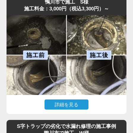
弊社のスタッフが最短即日で伺ったところ、スポンジがS
鴨川市で施工 S様
施工料金：3,000円（税込3,300円）～
字トラップ奥まで入り込み、圧縮されて油脂汚れと一体化
して管を完全に塞いでいました。
異物落下は無理に取り出そうとするとさらに奥へ押し込ん
でしまうため、状況に応じて慎重な分解作業が必要です。
今回はトラップを外し、油脂と絡んだスポンジを取り除い
たうえで、内部洗浄を行い再発防止処置も実施。作業は45
分ほどで完了しました。
「明朗会計で安心して依頼できた」とのお声をいただいて
います。異物が落ちた場合は自分で触らず、早めに水道の
達人へご相談ください。
詳細を見る
「厨房裏の排水桝から水があふれ、歩けないほどになっ
た」との依頼で水道の達人が急行。調査すると、排水桝の
S字トラップの劣化で水漏れ修理の施工事例
底面に油脂汚れが分厚く沈殿し、流路を完全に塞いでいま