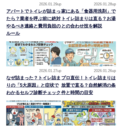
2026.01.29up
2026.01.28up
アパートでトイレが詰まっ
家にある「食器用洗剤」で
たら？業者を呼ぶ前に絶対
トイレ詰まりは直る？お湯
やるべき連絡と費用負担の
との合わせ技を解説
ルール
2026.01.27up
2026.01.26up
なぜ詰まった？トイレ詰ま
プロ直伝！トイレ詰まりは
りの「5大原因」と症状で
放置で直る？自然解消の条
わかるセルフ診断チェック
件と時間の目安