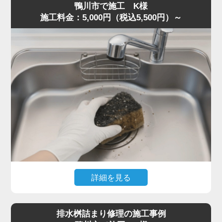
鴨川市で施工 K様
片が残り、油脂と混ざって固着していました。
施工料金：5,000円（税込5,500円）～
S字トラップは構造上ゴミが溜まりやすく、一度固まると
空気の抜けが悪くなり、臭気が逆流することがあります。
トラップを分解し内部を洗浄、蛇腹ホースの油膜も除去し
て流路を確保しました。
作業は50分ほどで完了し、「最短即日で対応してくれた」
「明朗会計で助かった」とご満足いただきました。
悪臭・ゴボゴボ音は詰まりの代表的サインです。少しでも
異常を感じたら水道の達人へ早めにご相談ください。
詳細を見る
食器洗い中にスポンジを誤って排水口へ落とし、まったく
水が流れなくなったとのご相談。
排水桝詰まり修理の施工事例