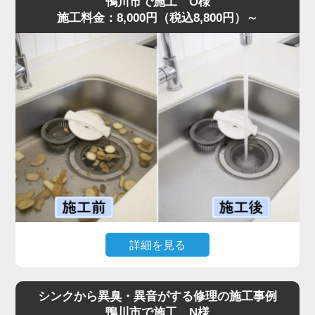
鴨川市で施工 O様
施工料金：8,000円（税込8,800円）～
確認すると、第1槽のバスケットには生ゴミが溢れ、第2槽
には油脂が層状に固着。さらに、気化した油が排水管上部
に膜を作り、流れを完全に塞いでいる状態でした。
また、異物が第3槽まで通過しており、油分と絡み合って
大きな固まりを作っていたことも詰まりの原因です。
これまでの施工経験から通常清掃では不十分と判断し、業
務用高圧洗浄機で排水管からグリストラップ内部まで徹底
洗浄。油脂と蓄積した汚れをすべて除去し、排水が一気に
改善しました。
お客様からは「明朗会計で追加料金もなく安心できた」と
評価をいただきました。
グリストラップは汚れが蓄積しやすく、放置すると悪臭・
害虫発生や営業停止リスクまであるため、定期的な専門清
詳細を見る
掃が不可欠です。
このような症状がある場合は、お早めにご相談ください。
「ディスポーザーから異音がして排水がまったく流れな
い」とのご相談で、水道の達人へ最短即日でご依頼いただ
シンクから異臭・異音がする修理の施工事例
きました。
鴨川市で施工 N様