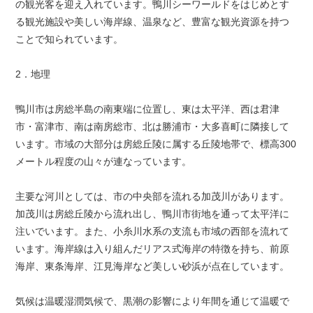
の観光客を迎え入れています。鴨川シーワールドをはじめとす
る観光施設や美しい海岸線、温泉など、豊富な観光資源を持つ
ことで知られています。
2．地理
鴨川市は房総半島の南東端に位置し、東は太平洋、西は君津
市・富津市、南は南房総市、北は勝浦市・大多喜町に隣接して
います。市域の大部分は房総丘陵に属する丘陵地帯で、標高300
メートル程度の山々が連なっています。
主要な河川としては、市の中央部を流れる加茂川があります。
加茂川は房総丘陵から流れ出し、鴨川市街地を通って太平洋に
注いでいます。また、小糸川水系の支流も市域の西部を流れて
います。海岸線は入り組んだリアス式海岸の特徴を持ち、前原
海岸、東条海岸、江見海岸など美しい砂浜が点在しています。
気候は温暖湿潤気候で、黒潮の影響により年間を通じて温暖で