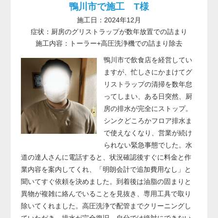
鴨川市で施工 T様
施工日：2024年12月
症状：厨房のグリストラップが数年放置での詰まり
施工内容：トーラー+高圧洗浄機での詰まり除去
鴨川市で飲食店を経営してい
ますが、忙しさにかまけてグ
リストラップの清掃を数年怠
ってしまい、ある日突然、厨
房の排水が完全にストップ。
シンクどころかフロア排水ま
で使えなくなり、営業が続け
られない緊急事態でした。水
道の達人さんに電話すると、状況確認後すぐに料金と作
業内容を案内してくれ、「明朗会計で追加費用なし」と
聞いてすぐ依頼を決めました。到着後は油脂の固まりと
異物が複雑に絡んでいることを見抜き、専用工具で取り
除いてくれました。高圧洗浄で配管までクリーニングし
ていただき、排水が完全復旧。自分では絶対にできない