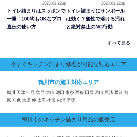
2026.01.22up
2026.01.22up
トイレ詰まりはスッポンで
トイレ詰まりにサンポール
一発！100均もOKなプロ
は効く？酸性で溶ける汚れ
直伝の使い方
と絶対禁止のNG行動
すべて見る
今すぐキッチン詰まり修理が可能な対応エリア
鴨川市の施工対応エリア
鴨川 天津 江見 曽呂 大山 池田 東条 西条 田原 宮山 貝渚 横渚 前
原 八色 大里 仲 太海 小湊 内浦 平塚
鴨川市
のキッチン詰まり用品の販売店