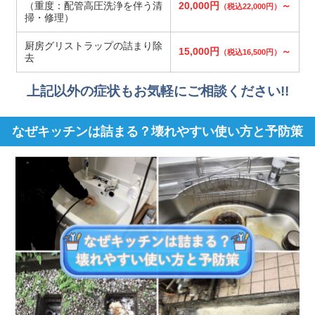
（重度：配管高圧洗浄を伴う清
20,000円
～
（税込22,000円）
掃・修理）
厨房グリストラップの詰まり除
15,000円
～
（税込16,500円）
去
上記以外の症状もお気軽にご相談ください!!
なぜキッチンは詰まる？壊れやすい使い方と予防策