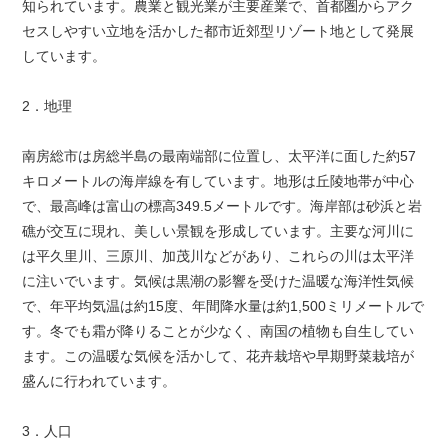
知られています。農業と観光業が主要産業で、首都圏からアク
セスしやすい立地を活かした都市近郊型リゾート地として発展
しています。
2．地理
南房総市は房総半島の最南端部に位置し、太平洋に面した約57
キロメートルの海岸線を有しています。地形は丘陵地帯が中心
で、最高峰は富山の標高349.5メートルです。海岸部は砂浜と岩
礁が交互に現れ、美しい景観を形成しています。主要な河川に
は平久里川、三原川、加茂川などがあり、これらの川は太平洋
に注いでいます。気候は黒潮の影響を受けた温暖な海洋性気候
で、年平均気温は約15度、年間降水量は約1,500ミリメートルで
す。冬でも霜が降りることが少なく、南国の植物も自生してい
ます。この温暖な気候を活かして、花卉栽培や早期野菜栽培が
盛んに行われています。
3．人口