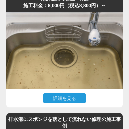
施工料金：8,000円（税込8,800円）～
現場を確認すると、粉砕しきれなかった野菜くずが内部に
詰まり、油脂や洗剤カスと固まって硬い塊になっていまし
た。さらに無理に運転を続けたことでモーター負荷が上昇
し、安全装置が作動して停止していた状態です。
専門知識をもとに内部分解を行い、詰まりを丁寧に除去。
排水トラップにも油脂が蓄積していたため、同時にクリー
ニングしました。作業は約40分で完了し動作もスムーズに
復旧しました。
「明朗会計で安心できた」との評価をいただきました。
ディスポーザーの異音・悪臭・排水不良は故障の前兆で
す。このような症状があれば、お早めに水道の達人へご相
談ください。
詳細を見る
「最近キッチンが生ゴミのような臭いがする」「流すとゴ
ボゴボ音が出る」とのご相談でした。
排水溝にスポンジを落として流れない修理の施工事
訪問し確認すると、S字トラップの内部に米粒・麺類の細
例