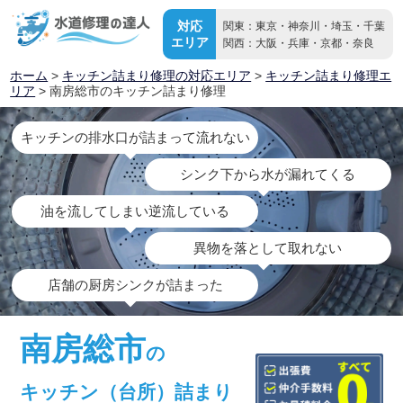
対応
関東：東京・神奈川・埼玉・千葉
エリア
関西：大阪・兵庫・京都・奈良
ホーム
>
キッチン詰まり修理の対応エリア
>
キッチン詰まり修理エ
リア
> 南房総市のキッチン詰まり修理
キッチンの排水口が詰まって流れない
シンク下から水が漏れてくる
油を流してしまい逆流している
異物を落として取れない
店舗の厨房シンクが詰まった
南房総市
の
キッチン（台所）詰まり