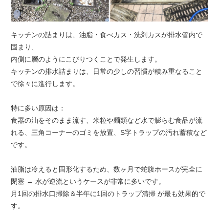
キッチンの詰まりは、油脂・食べカス・洗剤カスが排水管内で
固まり、
内側に層のようにこびりつくことで発生します。
キッチンの排水詰まりは、日常の少しの習慣が積み重なること
で徐々に進行します。
特に多い原因は：
食器の油をそのまま流す、米粒や麺類など水で膨らむ食品が流
れる、三角コーナーのゴミを放置、S字トラップの汚れ蓄積など
です。
油脂は冷えると固形化するため、数ヶ月で蛇腹ホースが完全に
閉塞 → 水が逆流というケースが非常に多いです。
月1回の排水口掃除＆半年に1回のトラップ清掃 が最も効果的で
す。