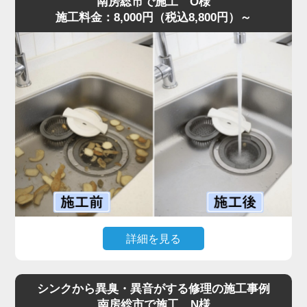
南房総市で施工 O様
施工料金：8,000円（税込8,800円）～
確認すると、第1槽のバスケットには生ゴミが溢れ、第2槽
には油脂が層状に固着。さらに、気化した油が排水管上部
に膜を作り、流れを完全に塞いでいる状態でした。
また、異物が第3槽まで通過しており、油分と絡み合って
大きな固まりを作っていたことも詰まりの原因です。
これまでの施工経験から通常清掃では不十分と判断し、業
務用高圧洗浄機で排水管からグリストラップ内部まで徹底
洗浄。油脂と蓄積した汚れをすべて除去し、排水が一気に
改善しました。
お客様からは「明朗会計で追加料金もなく安心できた」と
評価をいただきました。
グリストラップは汚れが蓄積しやすく、放置すると悪臭・
害虫発生や営業停止リスクまであるため、定期的な専門清
詳細を見る
掃が不可欠です。
このような症状がある場合は、お早めにご相談ください。
「ディスポーザーから異音がして排水がまったく流れな
い」とのご相談で、水道の達人へ最短即日でご依頼いただ
シンクから異臭・異音がする修理の施工事例
きました。
南房総市で施工 N様