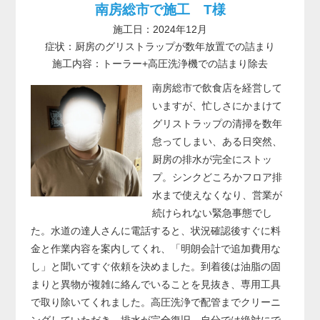
南房総市で施工 T様
施工日：2024年12月
症状：厨房のグリストラップが数年放置での詰まり
施工内容：トーラー+高圧洗浄機での詰まり除去
南房総市で飲食店を経営して
いますが、忙しさにかまけて
グリストラップの清掃を数年
怠ってしまい、ある日突然、
厨房の排水が完全にストッ
プ。シンクどころかフロア排
水まで使えなくなり、営業が
続けられない緊急事態でし
た。水道の達人さんに電話すると、状況確認後すぐに料
金と作業内容を案内してくれ、「明朗会計で追加費用な
し」と聞いてすぐ依頼を決めました。到着後は油脂の固
まりと異物が複雑に絡んでいることを見抜き、専用工具
で取り除いてくれました。高圧洗浄で配管までクリーニ
ングしていただき、排水が完全復旧。自分では絶対にで