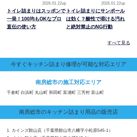
2026.01.22up
2026.01.22up
トイレ詰まりはスッポンで
トイレ詰まりにサンポール
一発！100均もOKなプロ
は効く？酸性で溶ける汚れ
直伝の使い方
と絶対禁止のNG行動
すべて見る
今すぐキッチン詰まり修理が可能な対応エリア
南房総市の施工対応エリア
千倉町 白浜町 丸山町 和田町 富浦町 三芳村 富山町
南房総市
のキッチン詰まり用品の販売店
1. カインズ館山店（千葉県館山市八幡字小松原545-1）