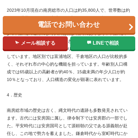
2023年10月現在の南房総市の人口は約35,800人で、世帯数は約
16,500世帯です。人口密度は1平方キロメートル当たり約156人
電話でお問い合わせ
となっています。合併当時の2006年には約43,000人でしたが、
少子高齢化の進行により人口は減少傾向にあります。高齢化率
は約40％に達し、全国平均を大きく上回っています。一方で、
メール相談する
LINEで相談
移住・定住促進事業の効果もあり、首都圏からの移住者も増加
しています。地区別では富浦地区、千倉地区の人口が比較的多
く、それぞれ市の中心的な機能を担っています。年齢別人口構
成では65歳以上の高齢者が約40％、15歳未満の年少人口が約
10％となっており、人口構造の変化が顕著に表れています。
4．歴史
南房総市域の歴史は古く、縄文時代の遺跡も多数発見されてい
ます。古代には安房国に属し、律令制下では安房郡の一部でし
た。平安時代には安房国司として源頼朝の父である源義朝が赴
任し、この地で勢力を蓄えました。鎌倉時代から室町時代にか