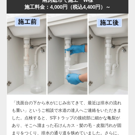
南房総市で施工 W様
施工料金：4,000円（税込4,400円）～
した。
店舗では油の使用量が多いため、排水桝が短期間で満杯に
なることがあります。状況に合わせ、汚泥吸引と高圧洗浄
を連続作業で行い、油脂層を完全除去。作業後は排水も正
常化し、「明朗会計で助かった」とのお声をいただきまし
た。桝のあふれは営業停止につながる深刻なサイン。兆候
があれば早めに水道の達人へご相談ください。
「洗面台の下から水がにじみ出てきて、最近は排水の流れ
も重い」というご相談で水道の達人へご連絡をいただきま
した。点検すると、S字トラップの接続部に細かな亀裂が
あり、そこへ溜まった石けんカス・髪の毛・皮脂汚れが固
まりをつくり、排水の通り道を狭めていました。さらに、