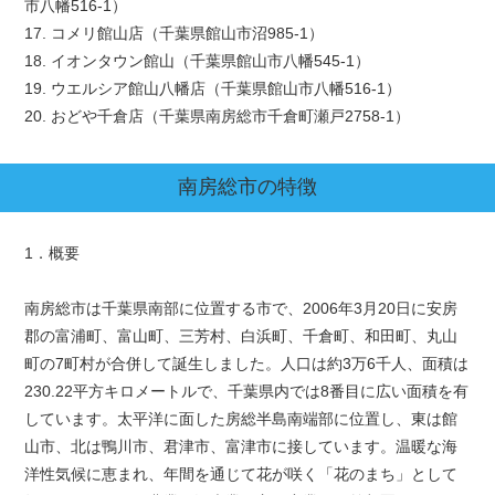
市八幡516-1）
17. コメリ館山店（千葉県館山市沼985-1）
18. イオンタウン館山（千葉県館山市八幡545-1）
19. ウエルシア館山八幡店（千葉県館山市八幡516-1）
20. おどや千倉店（千葉県南房総市千倉町瀬戸2758-1）
南房総市
の特徴
1．概要
南房総市は千葉県南部に位置する市で、2006年3月20日に安房
郡の富浦町、富山町、三芳村、白浜町、千倉町、和田町、丸山
町の7町村が合併して誕生しました。人口は約3万6千人、面積は
230.22平方キロメートルで、千葉県内では8番目に広い面積を有
しています。太平洋に面した房総半島南端部に位置し、東は館
山市、北は鴨川市、君津市、富津市に接しています。温暖な海
洋性気候に恵まれ、年間を通じて花が咲く「花のまち」として