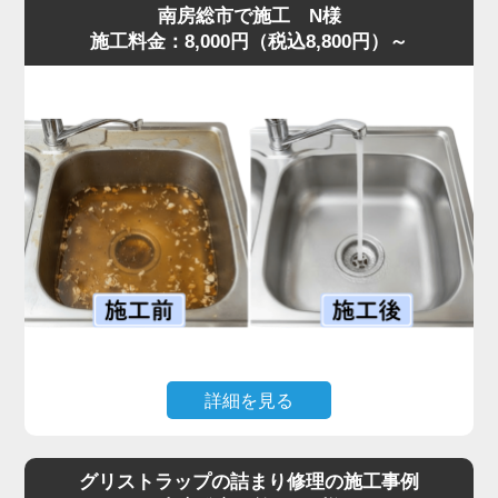
南房総市で施工 N様
施工料金：8,000円（税込8,800円）～
詳細を見る
キッチンで揚げ物をした後、油をそのまま流してしまった
ことで排水がまったく流れなくなり、シンクに汚水が逆流
グリストラップの詰まり修理の施工事例