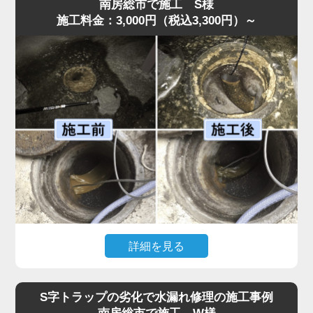
弊社のスタッフが最短即日で伺ったところ、スポンジがS
南房総市で施工 S様
施工料金：3,000円（税込3,300円）～
字トラップ奥まで入り込み、圧縮されて油脂汚れと一体化
して管を完全に塞いでいました。
異物落下は無理に取り出そうとするとさらに奥へ押し込ん
でしまうため、状況に応じて慎重な分解作業が必要です。
今回はトラップを外し、油脂と絡んだスポンジを取り除い
たうえで、内部洗浄を行い再発防止処置も実施。作業は45
分ほどで完了しました。
「明朗会計で安心して依頼できた」とのお声をいただいて
います。異物が落ちた場合は自分で触らず、早めに水道の
達人へご相談ください。
詳細を見る
「厨房裏の排水桝から水があふれ、歩けないほどになっ
た」との依頼で水道の達人が急行。調査すると、排水桝の
S字トラップの劣化で水漏れ修理の施工事例
底面に油脂汚れが分厚く沈殿し、流路を完全に塞いでいま