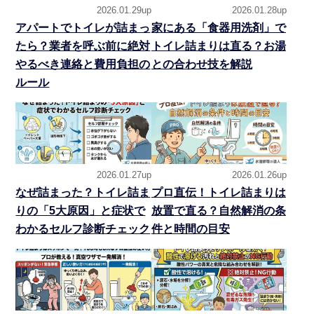
2026.01.29up
2026.01.28up
アパートでトイレが詰まっ
家にある「食器用洗剤」で
たら？業者を呼ぶ前に絶対
トイレ詰まりは直る？お湯
やるべき連絡と費用負担の
との合わせ技を解説
ルール
2026.01.27up
2026.01.26up
なぜ詰まった？トイレ詰ま
プロ直伝！トイレ詰まりは
りの「5大原因」と症状で
放置で直る？自然解消の条
わかるセルフ診断チェック
件と時間の目安