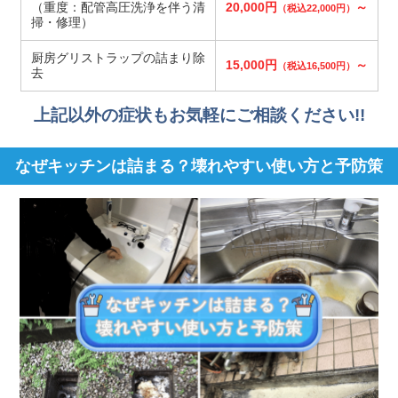
（重度：配管高圧洗浄を伴う清
20,000円
～
（税込22,000円）
掃・修理）
厨房グリストラップの詰まり除
15,000円
～
（税込16,500円）
去
上記以外の症状もお気軽にご相談ください!!
なぜキッチンは詰まる？壊れやすい使い方と予防策