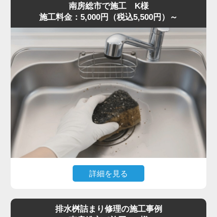
南房総市で施工 K様
片が残り、油脂と混ざって固着していました。
施工料金：5,000円（税込5,500円）～
S字トラップは構造上ゴミが溜まりやすく、一度固まると
空気の抜けが悪くなり、臭気が逆流することがあります。
トラップを分解し内部を洗浄、蛇腹ホースの油膜も除去し
て流路を確保しました。
作業は50分ほどで完了し、「最短即日で対応してくれた」
「明朗会計で助かった」とご満足いただきました。
悪臭・ゴボゴボ音は詰まりの代表的サインです。少しでも
異常を感じたら水道の達人へ早めにご相談ください。
詳細を見る
食器洗い中にスポンジを誤って排水口へ落とし、まったく
水が流れなくなったとのご相談。
排水桝詰まり修理の施工事例