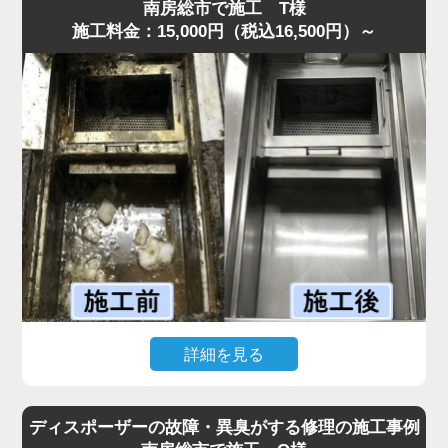
してくる状態でした。
南房総市で施工 T様
施工料金：15,000円（税込16,500円）～
現場を確認すると、排水管内に油脂が厚い層となって固着
しており、S字トラップの内部がほぼ完全に塞がっていま
した。
プロの点検では、排水溝に流した油が冷えて固まり、長期
間蓄積された食材カスが原因と判明しました。
まずS字トラップと蛇腹ホースを分解し、内部の固着物を
丁寧に除去しました。
その後、流路を確保するため専用薬剤で内部を洗浄しまし
た。作業は30分ほどで完了し、排水もスムーズに回復する
ことができました。
「最短即日で来てもらえて助かった」と喜んでいただけま
した。
水道の達人では明朗会計を徹底しており、追加費用は一切
詳細を見る
なく安心してご依頼いただけます。
飲食店から「グリストラップが完全に詰まり、シンクの排
水が逆流して厨房が使えない」と最短即日での緊急依頼が
ディスポーザーの故障・異臭がする修理の施工事例
ありました。