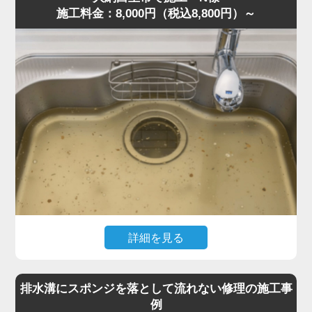
施工料金：8,000円（税込8,800円）～
現場を確認すると、粉砕しきれなかった野菜くずが内部に
詰まり、油脂や洗剤カスと固まって硬い塊になっていまし
た。さらに無理に運転を続けたことでモーター負荷が上昇
し、安全装置が作動して停止していた状態です。
専門知識をもとに内部分解を行い、詰まりを丁寧に除去。
排水トラップにも油脂が蓄積していたため、同時にクリー
ニングしました。作業は約40分で完了し動作もスムーズに
復旧しました。
「明朗会計で安心できた」との評価をいただきました。
ディスポーザーの異音・悪臭・排水不良は故障の前兆で
す。このような症状があれば、お早めに水道の達人へご相
談ください。
詳細を見る
「最近キッチンが生ゴミのような臭いがする」「流すとゴ
ボゴボ音が出る」とのご相談でした。
排水溝にスポンジを落として流れない修理の施工事
訪問し確認すると、S字トラップの内部に米粒・麺類の細
例