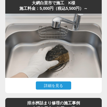
大網白里市で施工 K様
片が残り、油脂と混ざって固着していました。
施工料金：5,000円（税込5,500円）～
S字トラップは構造上ゴミが溜まりやすく、一度固まると
空気の抜けが悪くなり、臭気が逆流することがあります。
トラップを分解し内部を洗浄、蛇腹ホースの油膜も除去し
て流路を確保しました。
作業は50分ほどで完了し、「最短即日で対応してくれた」
「明朗会計で助かった」とご満足いただきました。
悪臭・ゴボゴボ音は詰まりの代表的サインです。少しでも
異常を感じたら水道の達人へ早めにご相談ください。
詳細を見る
食器洗い中にスポンジを誤って排水口へ落とし、まったく
水が流れなくなったとのご相談。
排水桝詰まり修理の施工事例