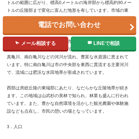
トルの範囲に広がり、標高0メートルの海岸部から標高約90メー
トルの丘陵部まで変化に富んだ地形を有しています。市域の東
部は九十九里浜に面した平坦な砂丘地帯で、美しい白砂青松の
電話でお問い合わせ
海岸線が形成されています。
中央部から西部にかけては九十九里平野の平坦地が広がり、水
メール相談する
LINEで相談
田を中心とした農業地帯となっています。この地域は小中川、
真亀川、南白亀川などの河川が流れ、豊富な水資源に恵まれて
います。特に南白亀川は市の中央部を東西に貫流する主要河川
で、流域には肥沃な水田地帯が形成されています。
西部は房総丘陵の東端部にあたり、なだらかな丘陵地帯が続き
ます。この地域は山武杉の美林で知られ、林業も盛んに行われ
ています。また、豊かな自然環境を活かした観光農園や体験施
設なども点在し、市民の憩いの場となっています。
3．人口