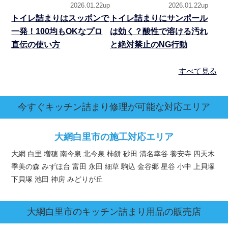
2026.01.22up
2026.01.22up
トイレ詰まりはスッポンで
トイレ詰まりにサンポール
一発！100均もOKなプロ
は効く？酸性で溶ける汚れ
直伝の使い方
と絶対禁止のNG行動
すべて見る
今すぐキッチン詰まり修理が可能な対応エリア
大網白里市の施工対応エリア
大網 白里 増穂 南今泉 北今泉 柿餅 砂田 清名幸谷 養安寺 四天木
季美の森 みずほ台 富田 永田 細草 駒込 金谷郷 星谷 小中 上貝塚
下貝塚 池田 神房 みどりが丘
大網白里市
のキッチン詰まり用品の販売店