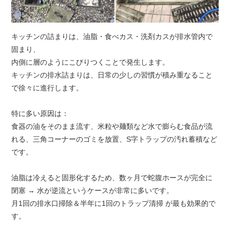
キッチンの詰まりは、油脂・食べカス・洗剤カスが排水管内で
固まり、
内側に層のようにこびりつくことで発生します。
キッチンの排水詰まりは、日常の少しの習慣が積み重なること
で徐々に進行します。
特に多い原因は：
食器の油をそのまま流す、米粒や麺類など水で膨らむ食品が流
れる、三角コーナーのゴミを放置、S字トラップの汚れ蓄積など
です。
油脂は冷えると固形化するため、数ヶ月で蛇腹ホースが完全に
閉塞 → 水が逆流というケースが非常に多いです。
月1回の排水口掃除＆半年に1回のトラップ清掃 が最も効果的で
す。