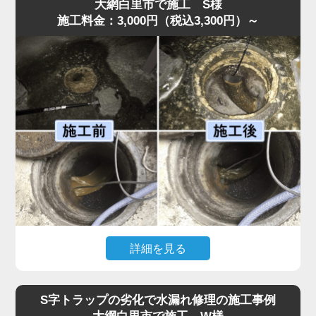
弊社のスタッフが最短即日で伺ったところ、スポンジがS
大網白里市で施工 S様
施工料金：3,000円（税込3,300円）～
字トラップ奥まで入り込み、圧縮されて油脂汚れと一体化
して管を完全に塞いでいました。
異物落下は無理に取り出そうとするとさらに奥へ押し込ん
でしまうため、状況に応じて慎重な分解作業が必要です。
今回はトラップを外し、油脂と絡んだスポンジを取り除い
たうえで、内部洗浄を行い再発防止処置も実施。作業は45
分ほどで完了しました。
「明朗会計で安心して依頼できた」とのお声をいただいて
います。異物が落ちた場合は自分で触らず、早めに水道の
達人へご相談ください。
詳細を見る
「厨房裏の排水桝から水があふれ、歩けないほどになっ
た」との依頼で水道の達人が急行。調査すると、排水桝の
S字トラップの劣化で水漏れ修理の施工事例
底面に油脂汚れが分厚く沈殿し、流路を完全に塞いでいま