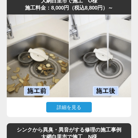
大網白里市で施工 O様
施工料金：8,000円（税込8,800円）～
確認すると、第1槽のバスケットには生ゴミが溢れ、第2槽
には油脂が層状に固着。さらに、気化した油が排水管上部
に膜を作り、流れを完全に塞いでいる状態でした。
また、異物が第3槽まで通過しており、油分と絡み合って
大きな固まりを作っていたことも詰まりの原因です。
これまでの施工経験から通常清掃では不十分と判断し、業
務用高圧洗浄機で排水管からグリストラップ内部まで徹底
洗浄。油脂と蓄積した汚れをすべて除去し、排水が一気に
改善しました。
お客様からは「明朗会計で追加料金もなく安心できた」と
評価をいただきました。
グリストラップは汚れが蓄積しやすく、放置すると悪臭・
害虫発生や営業停止リスクまであるため、定期的な専門清
詳細を見る
掃が不可欠です。
このような症状がある場合は、お早めにご相談ください。
「ディスポーザーから異音がして排水がまったく流れな
い」とのご相談で、水道の達人へ最短即日でご依頼いただ
シンクから異臭・異音がする修理の施工事例
きました。
大網白里市で施工 N様