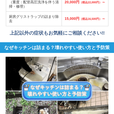
（重度：配管高圧洗浄を伴う清
20,000円
～
（税込22,000円）
掃・修理）
厨房グリストラップの詰まり除
15,000円
～
（税込16,500円）
去
上記以外の症状もお気軽にご相談ください!!
なぜキッチンは詰まる？壊れやすい使い方と予防策