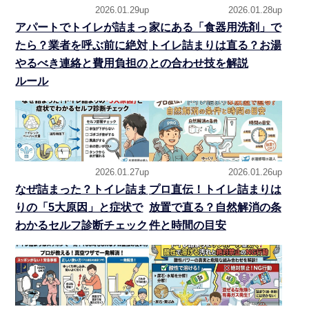
2026.01.29up
2026.01.28up
アパートでトイレが詰まっ
家にある「食器用洗剤」で
たら？業者を呼ぶ前に絶対
トイレ詰まりは直る？お湯
やるべき連絡と費用負担の
との合わせ技を解説
ルール
2026.01.27up
2026.01.26up
なぜ詰まった？トイレ詰ま
プロ直伝！トイレ詰まりは
りの「5大原因」と症状で
放置で直る？自然解消の条
わかるセルフ診断チェック
件と時間の目安