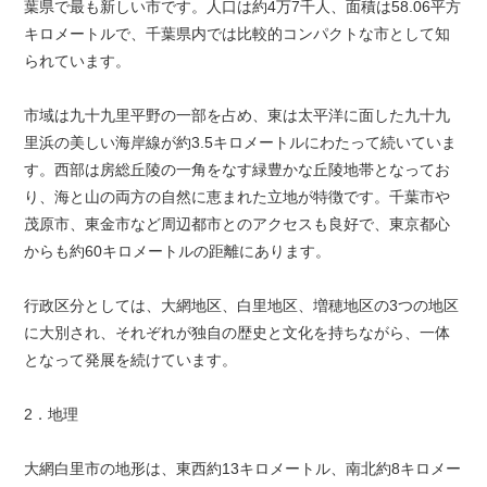
葉県で最も新しい市です。人口は約4万7千人、面積は58.06平方
キロメートルで、千葉県内では比較的コンパクトな市として知
られています。
市域は九十九里平野の一部を占め、東は太平洋に面した九十九
里浜の美しい海岸線が約3.5キロメートルにわたって続いていま
す。西部は房総丘陵の一角をなす緑豊かな丘陵地帯となってお
り、海と山の両方の自然に恵まれた立地が特徴です。千葉市や
茂原市、東金市など周辺都市とのアクセスも良好で、東京都心
からも約60キロメートルの距離にあります。
行政区分としては、大網地区、白里地区、増穂地区の3つの地区
に大別され、それぞれが独自の歴史と文化を持ちながら、一体
となって発展を続けています。
2．地理
大網白里市の地形は、東西約13キロメートル、南北約8キロメー