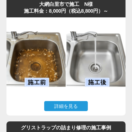
大網白里市で施工 N様
施工料金：8,000円（税込8,800円）～
詳細を見る
キッチンで揚げ物をした後、油をそのまま流してしまった
ことで排水がまったく流れなくなり、シンクに汚水が逆流
グリストラップの詰まり修理の施工事例