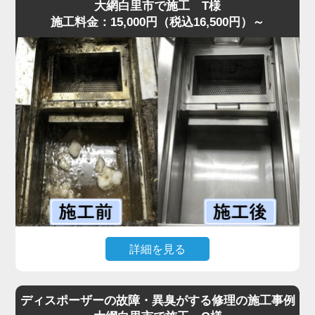
してくる状態でした。
大網白里市で施工 T様
施工料金：15,000円（税込16,500円）～
現場を確認すると、排水管内に油脂が厚い層となって固着
しており、S字トラップの内部がほぼ完全に塞がっていま
した。
プロの点検では、排水溝に流した油が冷えて固まり、長期
間蓄積された食材カスが原因と判明しました。
まずS字トラップと蛇腹ホースを分解し、内部の固着物を
丁寧に除去しました。
その後、流路を確保するため専用薬剤で内部を洗浄しまし
た。作業は30分ほどで完了し、排水もスムーズに回復する
ことができました。
「最短即日で来てもらえて助かった」と喜んでいただけま
した。
水道の達人では明朗会計を徹底しており、追加費用は一切
詳細を見る
なく安心してご依頼いただけます。
飲食店から「グリストラップが完全に詰まり、シンクの排
水が逆流して厨房が使えない」と最短即日での緊急依頼が
ディスポーザーの故障・異臭がする修理の施工事例
ありました。