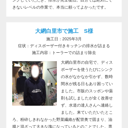
きないレベルの作業で、本当に頼ってよかったです。
大網白里市で施工 S様
施工日：2025年3月
症状：ディスポーザー付きキッチンの排水が詰まる
施工内容：トーラーでの詰まり除去
大網白里市の自宅で、ディス
ポーザーを使うたびにシンク
の水がなかなか引かず、数時
間水が残る日もあり困ってい
ました。市販のスッポンや薬
剤も試しましたが全く改善せ
ず、水道の達人さんへ連絡し
ました。来ていただいたとこ
ろ、粉砕しきれなかった野菜繊維が配管奥で固まり、油
膜と混ざって大きな塊になっているとのことでした。専