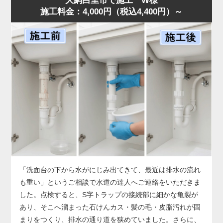
大網白里市で施工 W様
施工料金：4,000円（税込4,400円）～
した。
店舗では油の使用量が多いため、排水桝が短期間で満杯に
なることがあります。状況に合わせ、汚泥吸引と高圧洗浄
を連続作業で行い、油脂層を完全除去。作業後は排水も正
常化し、「明朗会計で助かった」とのお声をいただきまし
た。桝のあふれは営業停止につながる深刻なサイン。兆候
があれば早めに水道の達人へご相談ください。
「洗面台の下から水がにじみ出てきて、最近は排水の流れ
も重い」というご相談で水道の達人へご連絡をいただきま
した。点検すると、S字トラップの接続部に細かな亀裂が
あり、そこへ溜まった石けんカス・髪の毛・皮脂汚れが固
まりをつくり、排水の通り道を狭めていました。さらに、