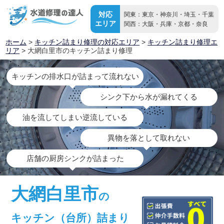
対応
関東：東京・神奈川・埼玉・千葉
エリア
関西：大阪・兵庫・京都・奈良
ホーム
>
キッチン詰まり修理の対応エリア
>
キッチン詰まり修理エ
リア
> 大網白里市のキッチン詰まり修理
キッチンの排水口が詰まって流れない
シンク下から水が漏れてくる
油を流してしまい逆流している
異物を落として取れない
店舗の厨房シンクが詰まった
大網白里市
の
キッチン（台所）詰まり