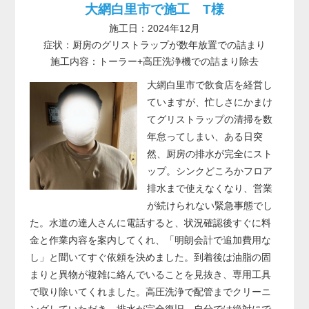
大網白里市で施工 T様
施工日：2024年12月
症状：厨房のグリストラップが数年放置での詰まり
施工内容：トーラー+高圧洗浄機での詰まり除去
大網白里市で飲食店を経営し
ていますが、忙しさにかまけ
てグリストラップの清掃を数
年怠ってしまい、ある日突
然、厨房の排水が完全にスト
ップ。シンクどころかフロア
排水まで使えなくなり、営業
が続けられない緊急事態でし
た。水道の達人さんに電話すると、状況確認後すぐに料
金と作業内容を案内してくれ、「明朗会計で追加費用な
し」と聞いてすぐ依頼を決めました。到着後は油脂の固
まりと異物が複雑に絡んでいることを見抜き、専用工具
で取り除いてくれました。高圧洗浄で配管までクリーニ
ングしていただき、排水が完全復旧。自分では絶対にで