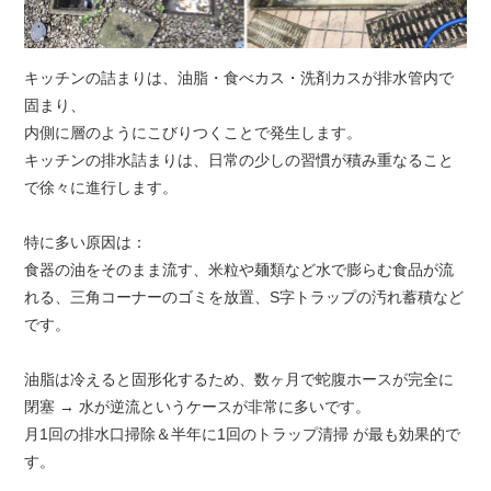
キッチンの詰まりは、油脂・食べカス・洗剤カスが排水管内で
固まり、
内側に層のようにこびりつくことで発生します。
キッチンの排水詰まりは、日常の少しの習慣が積み重なること
で徐々に進行します。
特に多い原因は：
食器の油をそのまま流す、米粒や麺類など水で膨らむ食品が流
れる、三角コーナーのゴミを放置、S字トラップの汚れ蓄積など
です。
油脂は冷えると固形化するため、数ヶ月で蛇腹ホースが完全に
閉塞 → 水が逆流というケースが非常に多いです。
月1回の排水口掃除＆半年に1回のトラップ清掃 が最も効果的で
す。