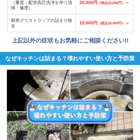
（重度：配管高圧洗浄を伴う清
20,000円
～
（税込22,000円）
掃・修理）
厨房グリストラップの詰まり除
15,000円
～
（税込16,500円）
去
上記以外の症状もお気軽にご相談ください!!
なぜキッチンは詰まる？壊れやすい使い方と予防策