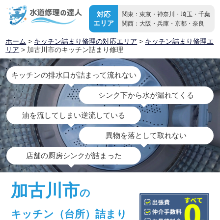
対応
関東：東京・神奈川・埼玉・千葉
エリア
関西：大阪・兵庫・京都・奈良
ホーム
>
キッチン詰まり修理の対応エリア
>
キッチン詰まり修理エ
リア
> 加古川市のキッチン詰まり修理
キッチンの排水口が詰まって流れない
シンク下から水が漏れてくる
油を流してしまい逆流している
異物を落として取れない
店舗の厨房シンクが詰まった
加古川市
の
キッチン（台所）詰まり