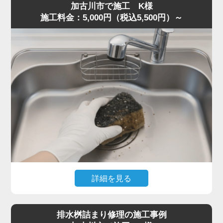
加古川市で施工 K様
片が残り、油脂と混ざって固着していました。
施工料金：5,000円（税込5,500円）～
S字トラップは構造上ゴミが溜まりやすく、一度固まると
空気の抜けが悪くなり、臭気が逆流することがあります。
トラップを分解し内部を洗浄、蛇腹ホースの油膜も除去し
て流路を確保しました。
作業は50分ほどで完了し、「最短即日で対応してくれた」
「明朗会計で助かった」とご満足いただきました。
悪臭・ゴボゴボ音は詰まりの代表的サインです。少しでも
異常を感じたら水道の達人へ早めにご相談ください。
詳細を見る
食器洗い中にスポンジを誤って排水口へ落とし、まったく
水が流れなくなったとのご相談。
排水桝詰まり修理の施工事例