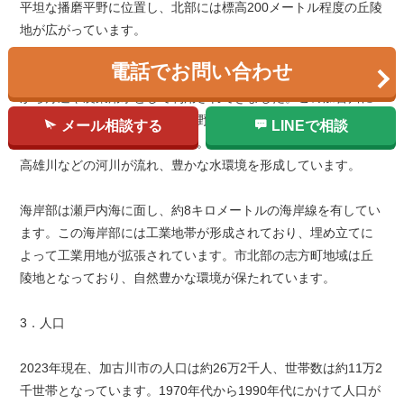
平坦な播磨平野に位置し、北部には標高200メートル程度の丘陵
地が広がっています。
電話でお問い合わせ
市の中央を南北に流れる加古川は、市の象徴的な存在で、古く
から舟運や農業用水として利用されてきました。この加古川に
よって形成された肥沃な沖積平野は、古代から農業に適した土
メール相談する
LINEで相談
地として開発が進められました。市内には他にも法華山谷川、
高雄川などの河川が流れ、豊かな水環境を形成しています。
海岸部は瀬戸内海に面し、約8キロメートルの海岸線を有してい
ます。この海岸部には工業地帯が形成されており、埋め立てに
よって工業用地が拡張されています。市北部の志方町地域は丘
陵地となっており、自然豊かな環境が保たれています。
3．人口
2023年現在、加古川市の人口は約26万2千人、世帯数は約11万2
千世帯となっています。1970年代から1990年代にかけて人口が