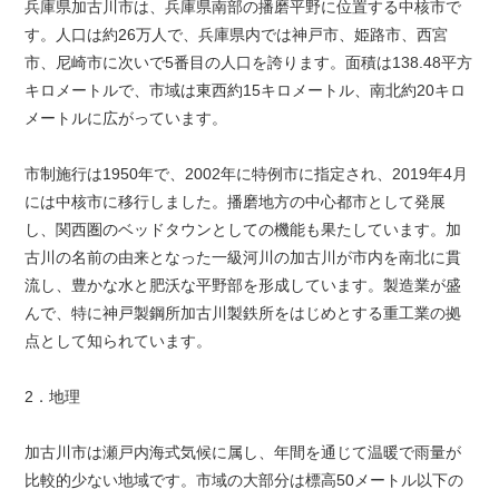
兵庫県加古川市は、兵庫県南部の播磨平野に位置する中核市で
す。人口は約26万人で、兵庫県内では神戸市、姫路市、西宮
市、尼崎市に次いで5番目の人口を誇ります。面積は138.48平方
キロメートルで、市域は東西約15キロメートル、南北約20キロ
メートルに広がっています。
市制施行は1950年で、2002年に特例市に指定され、2019年4月
には中核市に移行しました。播磨地方の中心都市として発展
し、関西圏のベッドタウンとしての機能も果たしています。加
古川の名前の由来となった一級河川の加古川が市内を南北に貫
流し、豊かな水と肥沃な平野部を形成しています。製造業が盛
んで、特に神戸製鋼所加古川製鉄所をはじめとする重工業の拠
点として知られています。
2．地理
加古川市は瀬戸内海式気候に属し、年間を通じて温暖で雨量が
比較的少ない地域です。市域の大部分は標高50メートル以下の