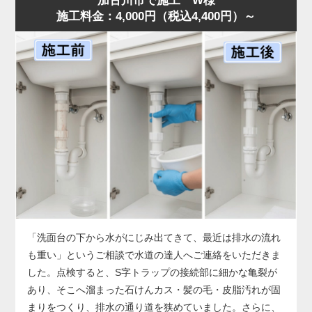
加古川市で施工 W様
施工料金：4,000円（税込4,400円）～
した。
店舗では油の使用量が多いため、排水桝が短期間で満杯に
なることがあります。状況に合わせ、汚泥吸引と高圧洗浄
を連続作業で行い、油脂層を完全除去。作業後は排水も正
常化し、「明朗会計で助かった」とのお声をいただきまし
た。桝のあふれは営業停止につながる深刻なサイン。兆候
があれば早めに水道の達人へご相談ください。
「洗面台の下から水がにじみ出てきて、最近は排水の流れ
も重い」というご相談で水道の達人へご連絡をいただきま
した。点検すると、S字トラップの接続部に細かな亀裂が
あり、そこへ溜まった石けんカス・髪の毛・皮脂汚れが固
まりをつくり、排水の通り道を狭めていました。さらに、