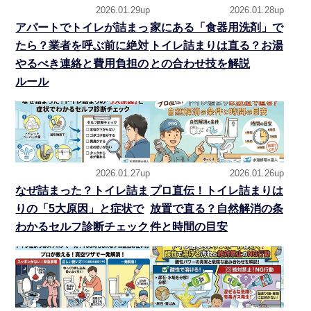
2026.01.29up
2026.01.28up
アパートでトイレが詰まっ
家にある「食器用洗剤」で
たら？業者を呼ぶ前に絶対
トイレ詰まりは直る？お湯
やるべき連絡と費用負担の
との合わせ技を解説
ルール
2026.01.27up
2026.01.26up
なぜ詰まった？トイレ詰ま
プロ直伝！トイレ詰まりは
りの「5大原因」と症状で
放置で直る？自然解消の条
わかるセルフ診断チェック
件と時間の目安