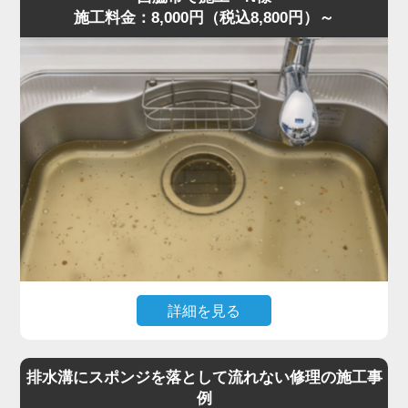
施工料金：8,000円（税込8,800円）～
現場を確認すると、粉砕しきれなかった野菜くずが内部に
詰まり、油脂や洗剤カスと固まって硬い塊になっていまし
た。さらに無理に運転を続けたことでモーター負荷が上昇
し、安全装置が作動して停止していた状態です。
専門知識をもとに内部分解を行い、詰まりを丁寧に除去。
排水トラップにも油脂が蓄積していたため、同時にクリー
ニングしました。作業は約40分で完了し動作もスムーズに
復旧しました。
「明朗会計で安心できた」との評価をいただきました。
ディスポーザーの異音・悪臭・排水不良は故障の前兆で
す。このような症状があれば、お早めに水道の達人へご相
談ください。
詳細を見る
「最近キッチンが生ゴミのような臭いがする」「流すとゴ
ボゴボ音が出る」とのご相談でした。
排水溝にスポンジを落として流れない修理の施工事
訪問し確認すると、S字トラップの内部に米粒・麺類の細
例