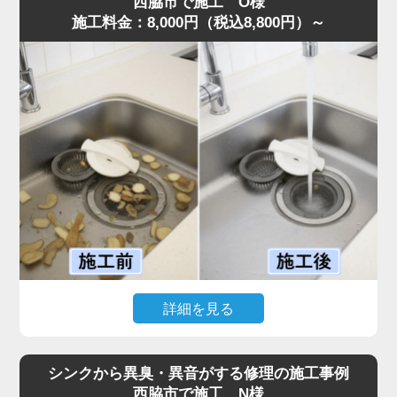
西脇市で施工 O様
施工料金：8,000円（税込8,800円）～
確認すると、第1槽のバスケットには生ゴミが溢れ、第2槽
には油脂が層状に固着。さらに、気化した油が排水管上部
に膜を作り、流れを完全に塞いでいる状態でした。
また、異物が第3槽まで通過しており、油分と絡み合って
大きな固まりを作っていたことも詰まりの原因です。
これまでの施工経験から通常清掃では不十分と判断し、業
務用高圧洗浄機で排水管からグリストラップ内部まで徹底
洗浄。油脂と蓄積した汚れをすべて除去し、排水が一気に
改善しました。
お客様からは「明朗会計で追加料金もなく安心できた」と
評価をいただきました。
グリストラップは汚れが蓄積しやすく、放置すると悪臭・
害虫発生や営業停止リスクまであるため、定期的な専門清
詳細を見る
掃が不可欠です。
このような症状がある場合は、お早めにご相談ください。
「ディスポーザーから異音がして排水がまったく流れな
い」とのご相談で、水道の達人へ最短即日でご依頼いただ
シンクから異臭・異音がする修理の施工事例
きました。
西脇市で施工 N様