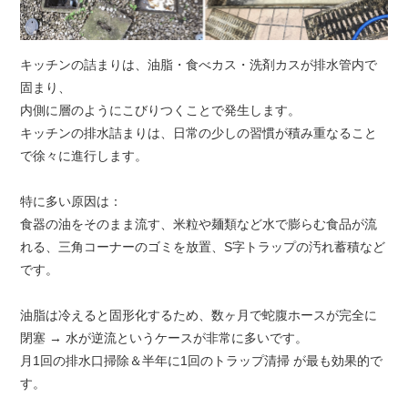
キッチンの詰まりは、油脂・食べカス・洗剤カスが排水管内で
固まり、
内側に層のようにこびりつくことで発生します。
キッチンの排水詰まりは、日常の少しの習慣が積み重なること
で徐々に進行します。
特に多い原因は：
食器の油をそのまま流す、米粒や麺類など水で膨らむ食品が流
れる、三角コーナーのゴミを放置、S字トラップの汚れ蓄積など
です。
油脂は冷えると固形化するため、数ヶ月で蛇腹ホースが完全に
閉塞 → 水が逆流というケースが非常に多いです。
月1回の排水口掃除＆半年に1回のトラップ清掃 が最も効果的で
す。