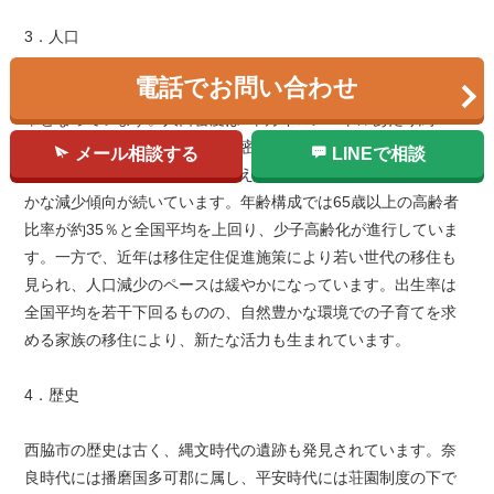
3．人口
電話でお問い合わせ
西脇市の人口は2023年現在で約3万7千人、世帯数は約1万6千世
帯となっています。人口密度は1平方キロメートルあたり約280
人と、兵庫県内では比較的低い密度です。高度経済成長期の
メール相談する
LINEで相談
1970年代には人口が5万人を超えていましたが、その後は緩や
かな減少傾向が続いています。年齢構成では65歳以上の高齢者
比率が約35％と全国平均を上回り、少子高齢化が進行していま
す。一方で、近年は移住定住促進施策により若い世代の移住も
見られ、人口減少のペースは緩やかになっています。出生率は
全国平均を若干下回るものの、自然豊かな環境での子育てを求
める家族の移住により、新たな活力も生まれています。
4．歴史
西脇市の歴史は古く、縄文時代の遺跡も発見されています。奈
良時代には播磨国多可郡に属し、平安時代には荘園制度の下で