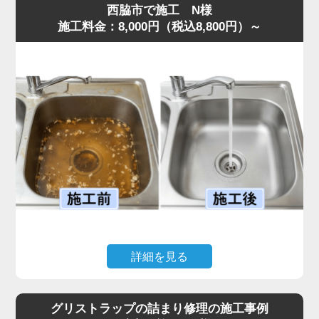
西脇市で施工 N様
施工料金：8,000円（税込8,800円）～
詳細を見る
キッチンで揚げ物をした後、油をそのまま流してしまった
ことで排水がまったく流れなくなり、シンクに汚水が逆流
グリストラップの詰まり修理の施工事例