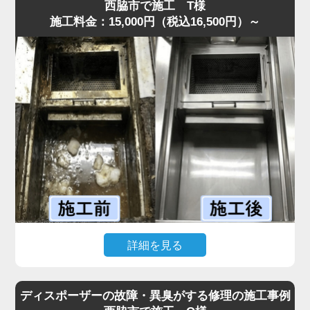
してくる状態でした。
西脇市で施工 T様
施工料金：15,000円（税込16,500円）～
現場を確認すると、排水管内に油脂が厚い層となって固着
しており、S字トラップの内部がほぼ完全に塞がっていま
した。
プロの点検では、排水溝に流した油が冷えて固まり、長期
間蓄積された食材カスが原因と判明しました。
まずS字トラップと蛇腹ホースを分解し、内部の固着物を
丁寧に除去しました。
その後、流路を確保するため専用薬剤で内部を洗浄しまし
た。作業は30分ほどで完了し、排水もスムーズに回復する
ことができました。
「最短即日で来てもらえて助かった」と喜んでいただけま
した。
水道の達人では明朗会計を徹底しており、追加費用は一切
詳細を見る
なく安心してご依頼いただけます。
飲食店から「グリストラップが完全に詰まり、シンクの排
水が逆流して厨房が使えない」と最短即日での緊急依頼が
ディスポーザーの故障・異臭がする修理の施工事例
ありました。