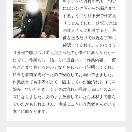
キッチンの流れが悪く、つい
にはシンク下から水漏れまで
するようになり不安で仕方あ
りませんでした。LINEで水道
の達人さんに相談すると、画
像を送るだけで状況を丁寧に
確認してくれて、そのまま３
０分程で駆けつけてくださったのが本当にありがたかっ
たです。作業前に「詰まりの度合い」「作業内容」「何
をどこまで直せるのか」などをしっかり説明してくれ、
料金も事前案内だったので安心してお願いできました。
作業はとても手際がよく、固まっていた油汚れとゴミを
除去していただき、シンクの流れが見違えるほどスムー
ズになりました。あのまま放置していたら床材まで傷ん
でいたかもしれません。地域にこういう業者さんがいて
本当に助かります。