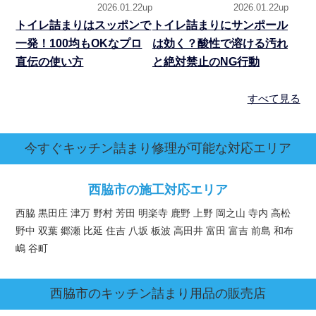
2026.01.22up
2026.01.22up
トイレ詰まりはスッポンで
トイレ詰まりにサンポール
一発！100均もOKなプロ
は効く？酸性で溶ける汚れ
直伝の使い方
と絶対禁止のNG行動
すべて見る
今すぐキッチン詰まり修理が可能な対応エリア
西脇市の施工対応エリア
西脇 黒田庄 津万 野村 芳田 明楽寺 鹿野 上野 岡之山 寺内 高松
野中 双葉 郷瀬 比延 住吉 八坂 板波 高田井 富田 富吉 前島 和布
嶋 谷町
西脇市
のキッチン詰まり用品の販売店