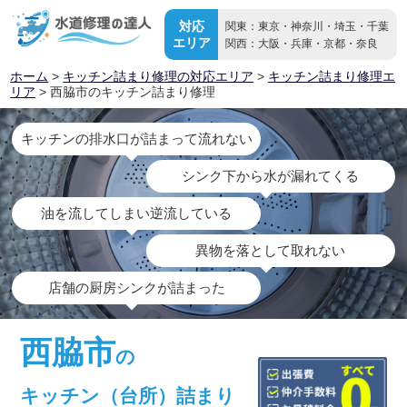
対応
関東：東京・神奈川・埼玉・千葉
エリア
関西：大阪・兵庫・京都・奈良
ホーム
>
キッチン詰まり修理の対応エリア
>
キッチン詰まり修理エ
リア
> 西脇市のキッチン詰まり修理
キッチンの排水口が詰まって流れない
シンク下から水が漏れてくる
油を流してしまい逆流している
異物を落として取れない
店舗の厨房シンクが詰まった
西脇市
の
キッチン（台所）詰まり