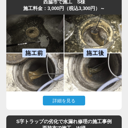
弊社のスタッフが最短即日で伺ったところ、スポンジがS
西脇市で施工 S様
施工料金：3,000円（税込3,300円）～
字トラップ奥まで入り込み、圧縮されて油脂汚れと一体化
して管を完全に塞いでいました。
異物落下は無理に取り出そうとするとさらに奥へ押し込ん
でしまうため、状況に応じて慎重な分解作業が必要です。
今回はトラップを外し、油脂と絡んだスポンジを取り除い
たうえで、内部洗浄を行い再発防止処置も実施。作業は45
分ほどで完了しました。
「明朗会計で安心して依頼できた」とのお声をいただいて
います。異物が落ちた場合は自分で触らず、早めに水道の
達人へご相談ください。
詳細を見る
「厨房裏の排水桝から水があふれ、歩けないほどになっ
た」との依頼で水道の達人が急行。調査すると、排水桝の
S字トラップの劣化で水漏れ修理の施工事例
底面に油脂汚れが分厚く沈殿し、流路を完全に塞いでいま