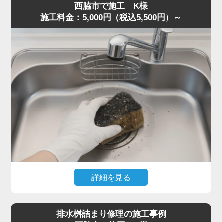
西脇市で施工 K様
片が残り、油脂と混ざって固着していました。
施工料金：5,000円（税込5,500円）～
S字トラップは構造上ゴミが溜まりやすく、一度固まると
空気の抜けが悪くなり、臭気が逆流することがあります。
トラップを分解し内部を洗浄、蛇腹ホースの油膜も除去し
て流路を確保しました。
作業は50分ほどで完了し、「最短即日で対応してくれた」
「明朗会計で助かった」とご満足いただきました。
悪臭・ゴボゴボ音は詰まりの代表的サインです。少しでも
異常を感じたら水道の達人へ早めにご相談ください。
詳細を見る
食器洗い中にスポンジを誤って排水口へ落とし、まったく
水が流れなくなったとのご相談。
排水桝詰まり修理の施工事例