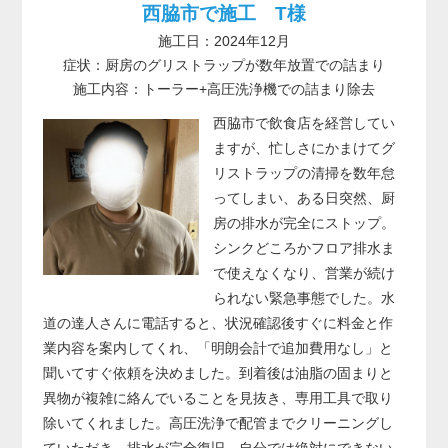
西脇市で施工 T様
施工日：2024年12月
症状：厨房のグリストラップが数年放置での詰まり
施工内容：トーラー+高圧洗浄機での詰まり除去
西脇市で飲食店を経営してい
ますが、忙しさにかまけてグ
リストラップの清掃を数年怠
ってしまい、ある日突然、厨
房の排水が完全にストップ。
シンクどころかフロア排水ま
で使えなくなり、営業が続け
られない緊急事態でした。水
道の達人さんに電話すると、状況確認後すぐに料金と作
業内容を案内してくれ、「明朗会計で追加費用なし」と
聞いてすぐ依頼を決めました。到着後は油脂の固まりと
異物が複雑に絡んでいることを見抜き、専用工具で取り
除いてくれました。高圧洗浄で配管までクリーニングし
ていただき、排水が完全復旧。自分では絶対にできない