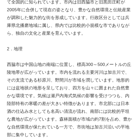
て全国的に知られています。市内は旧西脇市と旧黒田庄町が
2005年に合併して現在の姿となり、豊かな自然環境と伝統産業
が調和した魅力的な街を形成しています。行政区分としては兵
庫県北播磨地域に属し、県内では比較的小規模な市でありなが
ら、独自の文化と産業を育んでいます。
2．地理
西脇市は中国山地の南端に位置し、標高300～500メートルの丘
陵地帯が広がっています。市内を流れる主要河川は加古川で、
その支流である杉原川、野間川が市域を潤しています。地形的
には盆地状の地形を呈しており、四方を山々に囲まれた自然豊
かな環境です。気候は瀬戸内海式気候の影響を受けつつも、内
陸部特有の寒暖の差が大きい特徴があります。市北部には日本
酒の仕込み水としても名高い清流が流れ、南部には比較的平坦
な農地が広がっています。森林面積が市域の約7割を占め、豊か
な自然環境が保たれている一方で、市街地は加古川沿いの平地
部に集中しています。