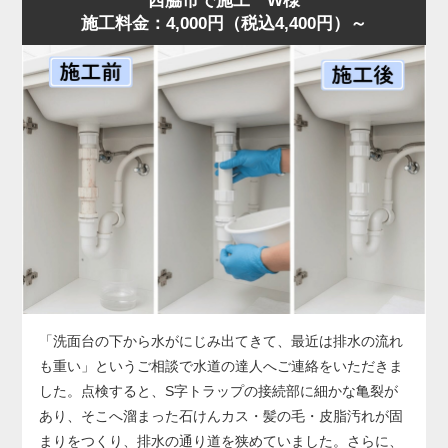
西脇市で施工 W様
施工料金：4,000円（税込4,400円）～
した。
店舗では油の使用量が多いため、排水桝が短期間で満杯に
なることがあります。状況に合わせ、汚泥吸引と高圧洗浄
を連続作業で行い、油脂層を完全除去。作業後は排水も正
常化し、「明朗会計で助かった」とのお声をいただきまし
た。桝のあふれは営業停止につながる深刻なサイン。兆候
があれば早めに水道の達人へご相談ください。
「洗面台の下から水がにじみ出てきて、最近は排水の流れ
も重い」というご相談で水道の達人へご連絡をいただきま
した。点検すると、S字トラップの接続部に細かな亀裂が
あり、そこへ溜まった石けんカス・髪の毛・皮脂汚れが固
まりをつくり、排水の通り道を狭めていました。さらに、