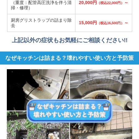
（重度：配管高圧洗浄を伴う清
20,000円
～
（税込22,000円）
掃・修理）
厨房グリストラップの詰まり除
15,000円
～
（税込16,500円）
去
上記以外の症状もお気軽にご相談ください!!
なぜキッチンは詰まる？壊れやすい使い方と予防策