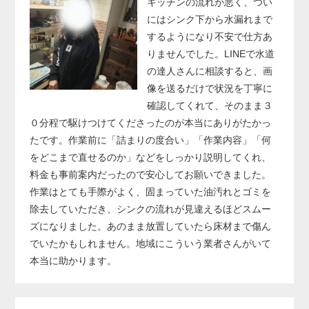
キッチンの流れが悪く、つい
にはシンク下から水漏れまで
するようになり不安で仕方あ
りませんでした。LINEで水道
の達人さんに相談すると、画
像を送るだけで状況を丁寧に
確認してくれて、そのまま３
０分程で駆けつけてくださったのが本当にありがたかっ
たです。作業前に「詰まりの度合い」「作業内容」「何
をどこまで直せるのか」などをしっかり説明してくれ、
料金も事前案内だったので安心してお願いできました。
作業はとても手際がよく、固まっていた油汚れとゴミを
除去していただき、シンクの流れが見違えるほどスムー
ズになりました。あのまま放置していたら床材まで傷ん
でいたかもしれません。地域にこういう業者さんがいて
本当に助かります。