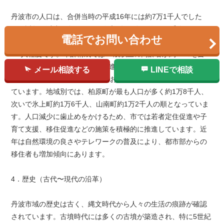
丹波市の人口は、合併当時の平成16年には約7万1千人でした
が、近年は減少傾向にあり、令和4年現在で約6万3千人となって
電話でお問い合わせ
います。世帯数は約2万5千世帯で、1世帯あたりの平均人員は
2.5人程度です。年齢構成では65歳以上の高齢者が約35％を占
め、全国平均を上回る高齢化が進行しています。一方で、0～14
メール相談する
LINEで相談
歳の年少人口は約11％となっており、少子高齢化の課題を抱え
ています。地域別では、柏原町が最も人口が多く約1万8千人、
次いで氷上町約1万6千人、山南町約1万2千人の順となっていま
す。人口減少に歯止めをかけるため、市では若者定住促進や子
育て支援、移住促進などの施策を積極的に推進しています。近
年は自然環境の良さやテレワークの普及により、都市部からの
移住者も増加傾向にあります。
4．歴史（古代〜現代の沿革）
丹波市域の歴史は古く、縄文時代から人々の生活の痕跡が確認
されています。古墳時代には多くの古墳が築造され、特に5世紀