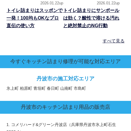
2026.01.22up
2026.01.22up
トイレ詰まりはスッポンで
トイレ詰まりにサンポール
一発！100均もOKなプロ
は効く？酸性で溶ける汚れ
直伝の使い方
と絶対禁止のNG行動
すべて見る
今すぐキッチン詰まり修理が可能な対応エリア
丹波市の施工対応エリア
氷上町 柏原町 青垣町 春日町 山南町 市島町
丹波市
のキッチン詰まり用品の販売店
1. コメリハード&グリーン丹波店（兵庫県丹波市氷上町石生