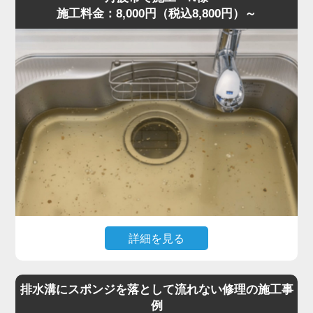
施工料金：8,000円（税込8,800円）～
現場を確認すると、粉砕しきれなかった野菜くずが内部に
詰まり、油脂や洗剤カスと固まって硬い塊になっていまし
た。さらに無理に運転を続けたことでモーター負荷が上昇
し、安全装置が作動して停止していた状態です。
専門知識をもとに内部分解を行い、詰まりを丁寧に除去。
排水トラップにも油脂が蓄積していたため、同時にクリー
ニングしました。作業は約40分で完了し動作もスムーズに
復旧しました。
「明朗会計で安心できた」との評価をいただきました。
ディスポーザーの異音・悪臭・排水不良は故障の前兆で
す。このような症状があれば、お早めに水道の達人へご相
談ください。
詳細を見る
「最近キッチンが生ゴミのような臭いがする」「流すとゴ
ボゴボ音が出る」とのご相談でした。
排水溝にスポンジを落として流れない修理の施工事
訪問し確認すると、S字トラップの内部に米粒・麺類の細
例