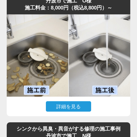
丹波市で施工 O様
施工料金：8,000円（税込8,800円）～
確認すると、第1槽のバスケットには生ゴミが溢れ、第2槽
には油脂が層状に固着。さらに、気化した油が排水管上部
に膜を作り、流れを完全に塞いでいる状態でした。
また、異物が第3槽まで通過しており、油分と絡み合って
大きな固まりを作っていたことも詰まりの原因です。
これまでの施工経験から通常清掃では不十分と判断し、業
務用高圧洗浄機で排水管からグリストラップ内部まで徹底
洗浄。油脂と蓄積した汚れをすべて除去し、排水が一気に
改善しました。
お客様からは「明朗会計で追加料金もなく安心できた」と
評価をいただきました。
グリストラップは汚れが蓄積しやすく、放置すると悪臭・
害虫発生や営業停止リスクまであるため、定期的な専門清
詳細を見る
掃が不可欠です。
このような症状がある場合は、お早めにご相談ください。
「ディスポーザーから異音がして排水がまったく流れな
い」とのご相談で、水道の達人へ最短即日でご依頼いただ
シンクから異臭・異音がする修理の施工事例
きました。
丹波市で施工 N様