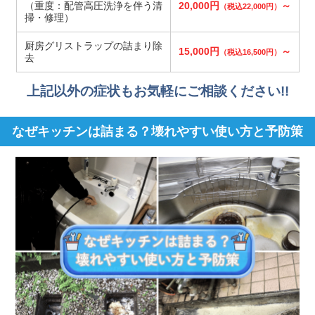
（重度：配管高圧洗浄を伴う清
20,000円
～
（税込22,000円）
掃・修理）
厨房グリストラップの詰まり除
15,000円
～
（税込16,500円）
去
上記以外の症状もお気軽にご相談ください!!
なぜキッチンは詰まる？壊れやすい使い方と予防策