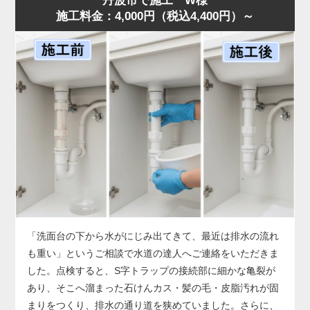
丹波市で施工 W様
施工料金：4,000円（税込4,400円）～
した。
店舗では油の使用量が多いため、排水桝が短期間で満杯に
なることがあります。状況に合わせ、汚泥吸引と高圧洗浄
を連続作業で行い、油脂層を完全除去。作業後は排水も正
常化し、「明朗会計で助かった」とのお声をいただきまし
た。桝のあふれは営業停止につながる深刻なサイン。兆候
があれば早めに水道の達人へご相談ください。
「洗面台の下から水がにじみ出てきて、最近は排水の流れ
も重い」というご相談で水道の達人へご連絡をいただきま
した。点検すると、S字トラップの接続部に細かな亀裂が
あり、そこへ溜まった石けんカス・髪の毛・皮脂汚れが固
まりをつくり、排水の通り道を狭めていました。さらに、