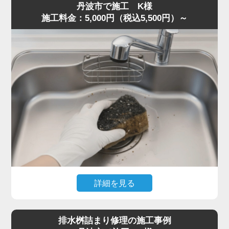
丹波市で施工 K様
片が残り、油脂と混ざって固着していました。
施工料金：5,000円（税込5,500円）～
S字トラップは構造上ゴミが溜まりやすく、一度固まると
空気の抜けが悪くなり、臭気が逆流することがあります。
トラップを分解し内部を洗浄、蛇腹ホースの油膜も除去し
て流路を確保しました。
作業は50分ほどで完了し、「最短即日で対応してくれた」
「明朗会計で助かった」とご満足いただきました。
悪臭・ゴボゴボ音は詰まりの代表的サインです。少しでも
異常を感じたら水道の達人へ早めにご相談ください。
詳細を見る
食器洗い中にスポンジを誤って排水口へ落とし、まったく
水が流れなくなったとのご相談。
排水桝詰まり修理の施工事例