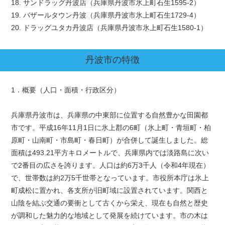
18. サンドラッグ丹波店（兵庫県丹波市氷上町石生1595-2）
19. バザールタウン丹波（兵庫県丹波市氷上町石生1729-4）
20. ドラッグユタカ丹波店（兵庫県丹波市氷上町石生1580-1）
丹波市
の特徴
1．概要（人口・面積・行政区分）
兵庫県丹波市は、兵庫県の中東部に位置する自然豊かな田園都
市です。平成16年11月1日に氷上郡の6町（氷上町・青垣町・柏
原町・山南町・市島町・春日町）が合併して誕生しました。総
面積は493.21平方キロメートルで、兵庫県内では淡路島に次い
で2番目の広さを誇ります。人口は約6万3千人（令和4年現在）
で、世帯数は約2万5千世帯となっています。市役所本庁は氷上
町成松に置かれ、各支所が旧町域に設置されています。関西と
山陰を結ぶ交通の要衝として古くから栄え、現在も自然と歴史
が調和した魅力的な地域として発展を続けています。市の木は