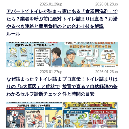
2026.01.29up
2026.01.28up
アパートでトイレが詰まっ
家にある「食器用洗剤」で
たら？業者を呼ぶ前に絶対
トイレ詰まりは直る？お湯
やるべき連絡と費用負担の
との合わせ技を解説
ルール
2026.01.27up
2026.01.26up
なぜ詰まった？トイレ詰ま
プロ直伝！トイレ詰まりは
りの「5大原因」と症状で
放置で直る？自然解消の条
わかるセルフ診断チェック
件と時間の目安