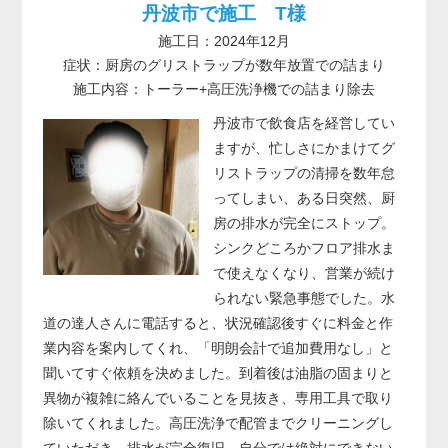
丹波市で施工 T様
施工日：2024年12月
症状：厨房のグリストラップが数年放置での詰まり
施工内容：トーラー+高圧洗浄機での詰まり除去
丹波市で飲食店を経営してい
ますが、忙しさにかまけてグ
リストラップの清掃を数年怠
ってしまい、ある日突然、厨
房の排水が完全にストップ。
シンクどころかフロア排水ま
で使えなくなり、営業が続け
られない緊急事態でした。水
道の達人さんに電話すると、状況確認後すぐに料金と作
業内容を案内してくれ、「明朗会計で追加費用なし」と
聞いてすぐ依頼を決めました。到着後は油脂の固まりと
異物が複雑に絡んでいることを見抜き、専用工具で取り
除いてくれました。高圧洗浄で配管までクリーニングし
ていただき、排水が完全復旧。自分では絶対にできない