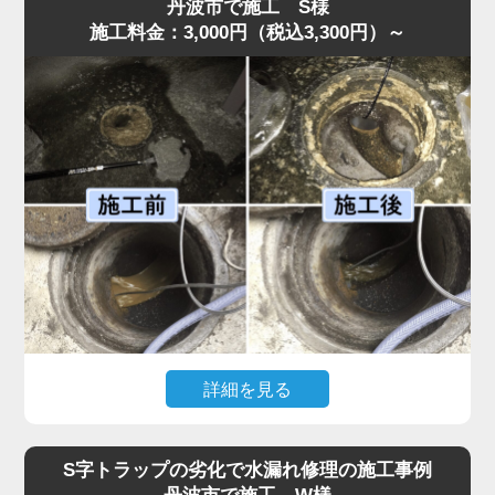
弊社のスタッフが最短即日で伺ったところ、スポンジがS
丹波市で施工 S様
施工料金：3,000円（税込3,300円）～
字トラップ奥まで入り込み、圧縮されて油脂汚れと一体化
して管を完全に塞いでいました。
異物落下は無理に取り出そうとするとさらに奥へ押し込ん
でしまうため、状況に応じて慎重な分解作業が必要です。
今回はトラップを外し、油脂と絡んだスポンジを取り除い
たうえで、内部洗浄を行い再発防止処置も実施。作業は45
分ほどで完了しました。
「明朗会計で安心して依頼できた」とのお声をいただいて
います。異物が落ちた場合は自分で触らず、早めに水道の
達人へご相談ください。
詳細を見る
「厨房裏の排水桝から水があふれ、歩けないほどになっ
た」との依頼で水道の達人が急行。調査すると、排水桝の
S字トラップの劣化で水漏れ修理の施工事例
底面に油脂汚れが分厚く沈殿し、流路を完全に塞いでいま