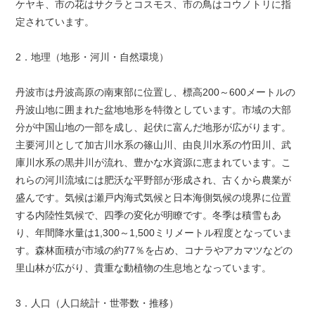
ケヤキ、市の花はサクラとコスモス、市の鳥はコウノトリに指
定されています。
2．地理（地形・河川・自然環境）
丹波市は丹波高原の南東部に位置し、標高200～600メートルの
丹波山地に囲まれた盆地地形を特徴としています。市域の大部
分が中国山地の一部を成し、起伏に富んだ地形が広がります。
主要河川として加古川水系の篠山川、由良川水系の竹田川、武
庫川水系の黒井川が流れ、豊かな水資源に恵まれています。こ
れらの河川流域には肥沃な平野部が形成され、古くから農業が
盛んです。気候は瀬戸内海式気候と日本海側気候の境界に位置
する内陸性気候で、四季の変化が明瞭です。冬季は積雪もあ
り、年間降水量は1,300～1,500ミリメートル程度となっていま
す。森林面積が市域の約77％を占め、コナラやアカマツなどの
里山林が広がり、貴重な動植物の生息地となっています。
3．人口（人口統計・世帯数・推移）