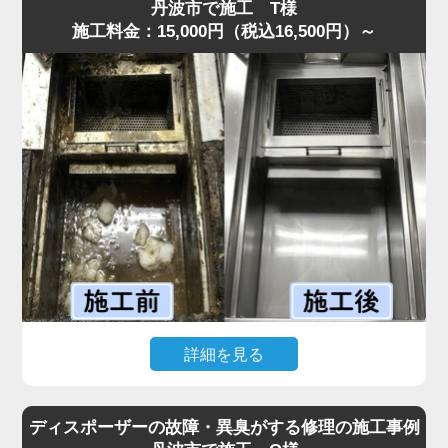
してくる状態でした。
丹波市で施工 T様
施工料金：15,000円（税込16,500円）～
現場を確認すると、排水管内に油脂が厚い層となって固着
しており、S字トラップの内部がほぼ完全に塞がっていま
した。
プロの点検では、排水溝に流した油が冷えて固まり、長期
間蓄積された食材カスが原因と判明しました。
まずS字トラップと蛇腹ホースを分解し、内部の固着物を
丁寧に除去しました。
その後、流路を確保するため専用薬剤で内部を洗浄しまし
た。作業は30分ほどで完了し、排水もスムーズに回復する
ことができました。
「最短即日で来てもらえて助かった」と喜んでいただけま
した。
水道の達人では明朗会計を徹底しており、追加費用は一切
詳細を見る
なく安心してご依頼いただけます。
飲食店から「グリストラップが完全に詰まり、シンクの排
水が逆流して厨房が使えない」と最短即日での緊急依頼が
ディスポーザーの故障・異臭がする修理の施工事例
ありました。