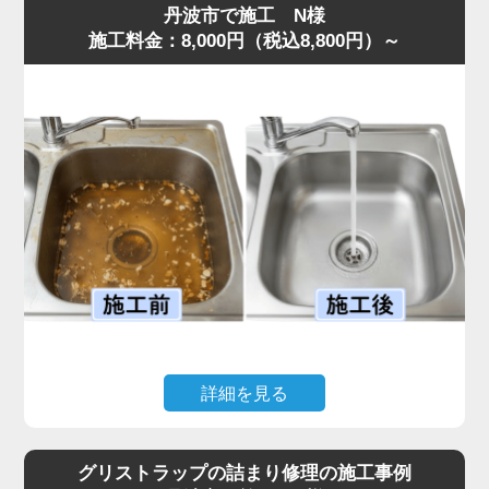
丹波市で施工 N様
施工料金：8,000円（税込8,800円）～
詳細を見る
キッチンで揚げ物をした後、油をそのまま流してしまった
ことで排水がまったく流れなくなり、シンクに汚水が逆流
グリストラップの詰まり修理の施工事例