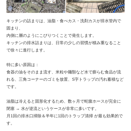
キッチンの詰まりは、油脂・食べカス・洗剤カスが排水管内で
固まり、
内側に層のようにこびりつくことで発生します。
キッチンの排水詰まりは、日常の少しの習慣が積み重なること
で徐々に進行します。
特に多い原因は：
食器の油をそのまま流す、米粒や麺類など水で膨らむ食品が流
れる、三角コーナーのゴミを放置、S字トラップの汚れ蓄積など
です。
油脂は冷えると固形化するため、数ヶ月で蛇腹ホースが完全に
閉塞 → 水が逆流というケースが非常に多いです。
月1回の排水口掃除＆半年に1回のトラップ清掃 が最も効果的で
す。