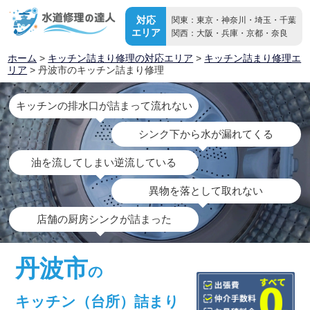
対応
関東：東京・神奈川・埼玉・千葉
エリア
関西：大阪・兵庫・京都・奈良
ホーム
>
キッチン詰まり修理の対応エリア
>
キッチン詰まり修理エ
リア
> 丹波市のキッチン詰まり修理
キッチンの排水口が詰まって流れない
シンク下から水が漏れてくる
油を流してしまい逆流している
異物を落として取れない
店舗の厨房シンクが詰まった
丹波市
の
キッチン（台所）詰まり