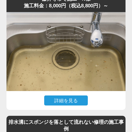
施工料金：8,000円（税込8,800円）～
現場を確認すると、粉砕しきれなかった野菜くずが内部に
詰まり、油脂や洗剤カスと固まって硬い塊になっていまし
た。さらに無理に運転を続けたことでモーター負荷が上昇
し、安全装置が作動して停止していた状態です。
専門知識をもとに内部分解を行い、詰まりを丁寧に除去。
排水トラップにも油脂が蓄積していたため、同時にクリー
ニングしました。作業は約40分で完了し動作もスムーズに
復旧しました。
「明朗会計で安心できた」との評価をいただきました。
ディスポーザーの異音・悪臭・排水不良は故障の前兆で
す。このような症状があれば、お早めに水道の達人へご相
談ください。
詳細を見る
「最近キッチンが生ゴミのような臭いがする」「流すとゴ
ボゴボ音が出る」とのご相談でした。
排水溝にスポンジを落として流れない修理の施工事
訪問し確認すると、S字トラップの内部に米粒・麺類の細
例