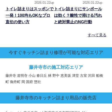
2026.01.22up
2026.01.22up
トイレ詰まりはスッポンで
トイレ詰まりにサンポール
一発！100均もOKなプロ
は効く？酸性で溶ける汚れ
直伝の使い方
と絶対禁止のNG行動
すべて見る
今すぐキッチン詰まり修理が可能な対応エリア
藤井寺市の施工対応エリア
藤井寺 道明寺 小山 春日丘 林 野中 恵美坂 津堂 古室 沢田 船橋
町 御舟町 岡 国府 惣社
藤井寺市
のキッチン詰まり用品の販売店