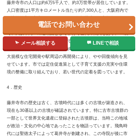
藤井寺市の人口は約6万5千人で、約3万世帯が居住しています。
人口密度は1平方キロメートル当たり約7,300人と、大阪府内で
も比較的高い密度を示しています。年齢構成では高齢化が進ん
電話でお問い合わせ
でおり、65歳以上の高齢者比率は約30%となっています。一方
で、大阪市内への通勤圏として子育て世代の転入もあり、14歳
以下の年少人口は約12%を占めています。人口の推移を見る
メール相談する
LINEで相談
と、1980年代をピークに微減傾向が続いていましたが、近年は
大規模な住宅開発や駅周辺の再開発により、やや回復傾向を見
せています。市では定住促進策として子育て支援の充実や住環
境の整備に取り組んでおり、若い世代の定着を図っています。
4．歴史
藤井寺市の歴史は古く、古墳時代には多くの古墳が築造され、
現在も30基以上の古墳が確認されています。特に古市古墳群の
一部として世界文化遺産に登録された古墳群は、当時この地域
が政治・文化の中心地であったことを物語っています。飛鳥時
代には聖徳太子によって葛井寺が創建され、この寺院が後に市