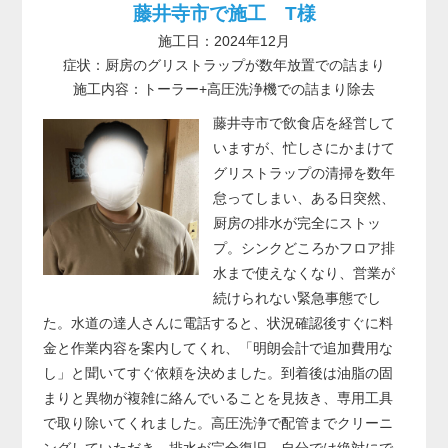
藤井寺市で施工 T様
施工日：2024年12月
症状：厨房のグリストラップが数年放置での詰まり
施工内容：トーラー+高圧洗浄機での詰まり除去
藤井寺市で飲食店を経営して
いますが、忙しさにかまけて
グリストラップの清掃を数年
怠ってしまい、ある日突然、
厨房の排水が完全にストッ
プ。シンクどころかフロア排
水まで使えなくなり、営業が
続けられない緊急事態でし
た。水道の達人さんに電話すると、状況確認後すぐに料
金と作業内容を案内してくれ、「明朗会計で追加費用な
し」と聞いてすぐ依頼を決めました。到着後は油脂の固
まりと異物が複雑に絡んでいることを見抜き、専用工具
で取り除いてくれました。高圧洗浄で配管までクリーニ
ングしていただき、排水が完全復旧。自分では絶対にで