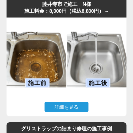
藤井寺市で施工 N様
施工料金：8,000円（税込8,800円）～
詳細を見る
キッチンで揚げ物をした後、油をそのまま流してしまった
ことで排水がまったく流れなくなり、シンクに汚水が逆流
グリストラップの詰まり修理の施工事例