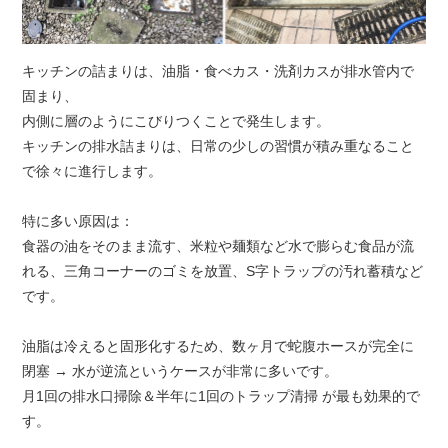
キッチンの詰まりは、油脂・食べカス・洗剤カスが排水管内で
固まり、
内側に層のようにこびりつくことで発生します。
キッチンの排水詰まりは、日常の少しの習慣が積み重なること
で徐々に進行します。
特に多い原因は：
食器の油をそのまま流す、米粒や麺類など水で膨らむ食品が流
れる、三角コーナーのゴミを放置、S字トラップの汚れ蓄積など
です。
油脂は冷えると固形化するため、数ヶ月で蛇腹ホースが完全に
閉塞 → 水が逆流というケースが非常に多いです。
月1回の排水口掃除＆半年に1回のトラップ清掃 が最も効果的で
す。