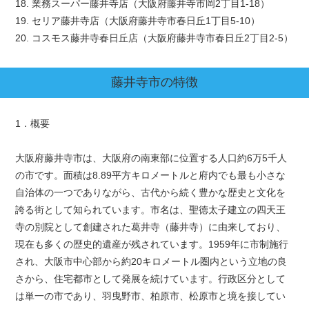
18. 業務スーパー藤井寺店（大阪府藤井寺市岡2丁目1-18）
19. セリア藤井寺店（大阪府藤井寺市春日丘1丁目5-10）
20. コスモス藤井寺春日丘店（大阪府藤井寺市春日丘2丁目2-5）
藤井寺市
の特徴
1．概要
大阪府藤井寺市は、大阪府の南東部に位置する人口約6万5千人
の市です。面積は8.89平方キロメートルと府内でも最も小さな
自治体の一つでありながら、古代から続く豊かな歴史と文化を
誇る街として知られています。市名は、聖徳太子建立の四天王
寺の別院として創建された葛井寺（藤井寺）に由来しており、
現在も多くの歴史的遺産が残されています。1959年に市制施行
され、大阪市中心部から約20キロメートル圏内という立地の良
さから、住宅都市として発展を続けています。行政区分として
は単一の市であり、羽曳野市、柏原市、松原市と境を接してい