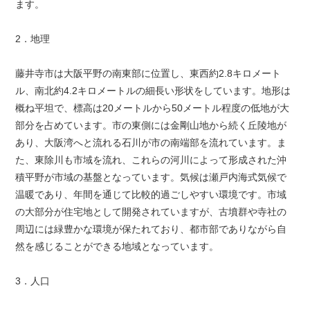
ます。
2．地理
藤井寺市は大阪平野の南東部に位置し、東西約2.8キロメート
ル、南北約4.2キロメートルの細長い形状をしています。地形は
概ね平坦で、標高は20メートルから50メートル程度の低地が大
部分を占めています。市の東側には金剛山地から続く丘陵地が
あり、大阪湾へと流れる石川が市の南端部を流れています。ま
た、東除川も市域を流れ、これらの河川によって形成された沖
積平野が市域の基盤となっています。気候は瀬戸内海式気候で
温暖であり、年間を通じて比較的過ごしやすい環境です。市域
の大部分が住宅地として開発されていますが、古墳群や寺社の
周辺には緑豊かな環境が保たれており、都市部でありながら自
然を感じることができる地域となっています。
3．人口