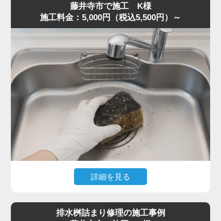
藤井寺市で施工 K様
片が残り、油脂と混ざって固着していました。
施工料金：5,000円（税込5,500円）～
S字トラップは構造上ゴミが溜まりやすく、一度固まると
空気の抜けが悪くなり、臭気が逆流することがあります。
トラップを分解し内部を洗浄、蛇腹ホースの油膜も除去し
て流路を確保しました。
作業は50分ほどで完了し、「最短即日で対応してくれた」
「明朗会計で助かった」とご満足いただきました。
悪臭・ゴボゴボ音は詰まりの代表的サインです。少しでも
異常を感じたら水道の達人へ早めにご相談ください。
詳細を見る
食器洗い中にスポンジを誤って排水口へ落とし、まったく
水が流れなくなったとのご相談。
排水桝詰まり修理の施工事例