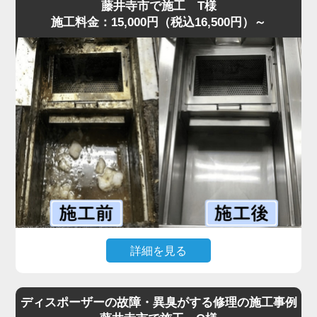
してくる状態でした。
藤井寺市で施工 T様
施工料金：15,000円（税込16,500円）～
現場を確認すると、排水管内に油脂が厚い層となって固着
しており、S字トラップの内部がほぼ完全に塞がっていま
した。
プロの点検では、排水溝に流した油が冷えて固まり、長期
間蓄積された食材カスが原因と判明しました。
まずS字トラップと蛇腹ホースを分解し、内部の固着物を
丁寧に除去しました。
その後、流路を確保するため専用薬剤で内部を洗浄しまし
た。作業は30分ほどで完了し、排水もスムーズに回復する
ことができました。
「最短即日で来てもらえて助かった」と喜んでいただけま
した。
水道の達人では明朗会計を徹底しており、追加費用は一切
詳細を見る
なく安心してご依頼いただけます。
飲食店から「グリストラップが完全に詰まり、シンクの排
水が逆流して厨房が使えない」と最短即日での緊急依頼が
ディスポーザーの故障・異臭がする修理の施工事例
ありました。