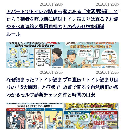
2026.01.29up
2026.01.28up
アパートでトイレが詰まっ
家にある「食器用洗剤」で
たら？業者を呼ぶ前に絶対
トイレ詰まりは直る？お湯
やるべき連絡と費用負担の
との合わせ技を解説
ルール
2026.01.27up
2026.01.26up
なぜ詰まった？トイレ詰ま
プロ直伝！トイレ詰まりは
りの「5大原因」と症状で
放置で直る？自然解消の条
わかるセルフ診断チェック
件と時間の目安