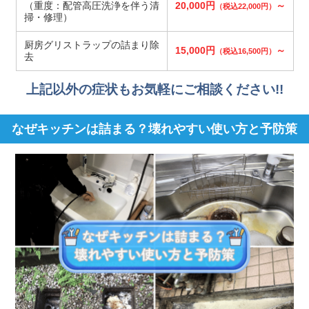
（重度：配管高圧洗浄を伴う清
20,000円
～
（税込22,000円）
掃・修理）
厨房グリストラップの詰まり除
15,000円
～
（税込16,500円）
去
上記以外の症状もお気軽にご相談ください!!
なぜキッチンは詰まる？壊れやすい使い方と予防策