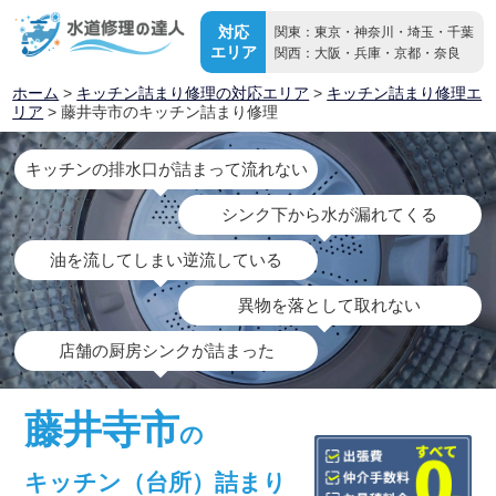
対応
関東：東京・神奈川・埼玉・千葉
エリア
関西：大阪・兵庫・京都・奈良
ホーム
>
キッチン詰まり修理の対応エリア
>
キッチン詰まり修理エ
リア
> 藤井寺市のキッチン詰まり修理
キッチンの排水口が詰まって流れない
シンク下から水が漏れてくる
油を流してしまい逆流している
異物を落として取れない
店舗の厨房シンクが詰まった
藤井寺市
の
キッチン（台所）詰まり