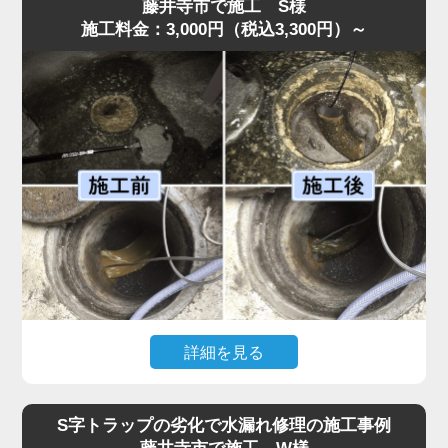
弊社のスタッフが最短即日で伺ったところ、スポンジがS
藤井寺市で施工 S様
施工料金：3,000円（税込3,300円）～
字トラップ奥まで入り込み、圧縮されて油脂汚れと一体化
して管を完全に塞いでいました。
異物落下は無理に取り出そうとするとさらに奥へ押し込ん
でしまうため、状況に応じて慎重な分解作業が必要です。
今回はトラップを外し、油脂と絡んだスポンジを取り除い
たうえで、内部洗浄を行い再発防止処置も実施。作業は45
分ほどで完了しました。
「明朗会計で安心して依頼できた」とのお声をいただいて
います。異物が落ちた場合は自分で触らず、早めに水道の
達人へご相談ください。
詳細を見る
「厨房裏の排水桝から水があふれ、歩けないほどになっ
た」との依頼で水道の達人が急行。調査すると、排水桝の
S字トラップの劣化で水漏れ修理の施工事例
底面に油脂汚れが分厚く沈殿し、流路を完全に塞いでいま