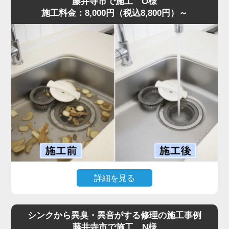
藤井寺市で施工 O様
施工料金：8,000円（税込8,800円）～
確認すると、第1槽のバスケットには生ゴミが溢れ、第2槽
には油脂が層状に固着。さらに、気化した油が排水管上部
に膜を作り、流れを完全に塞いでいる状態でした。
また、異物が第3槽まで通過しており、油分と絡み合って
大きな固まりを作っていたことも詰まりの原因です。
これまでの施工経験から通常清掃では不十分と判断し、業
務用高圧洗浄機で排水管からグリストラップ内部まで徹底
洗浄。油脂と蓄積した汚れをすべて除去し、排水が一気に
改善しました。
お客様からは「明朗会計で追加料金もなく安心できた」と
評価をいただきました。
グリストラップは汚れが蓄積しやすく、放置すると悪臭・
害虫発生や営業停止リスクまであるため、定期的な専門清
詳細を見る
掃が不可欠です。
このような症状がある場合は、お早めにご相談ください。
「ディスポーザーから異音がして排水がまったく流れな
い」とのご相談で、水道の達人へ最短即日でご依頼いただ
シンクから異臭・異音がする修理の施工事例
きました。
藤井寺市で施工 N様