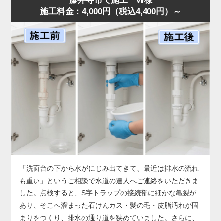
藤井寺市で施工 W様
施工料金：4,000円（税込4,400円）～
した。
店舗では油の使用量が多いため、排水桝が短期間で満杯に
なることがあります。状況に合わせ、汚泥吸引と高圧洗浄
を連続作業で行い、油脂層を完全除去。作業後は排水も正
常化し、「明朗会計で助かった」とのお声をいただきまし
た。桝のあふれは営業停止につながる深刻なサイン。兆候
があれば早めに水道の達人へご相談ください。
「洗面台の下から水がにじみ出てきて、最近は排水の流れ
も重い」というご相談で水道の達人へご連絡をいただきま
した。点検すると、S字トラップの接続部に細かな亀裂が
あり、そこへ溜まった石けんカス・髪の毛・皮脂汚れが固
まりをつくり、排水の通り道を狭めていました。さらに、