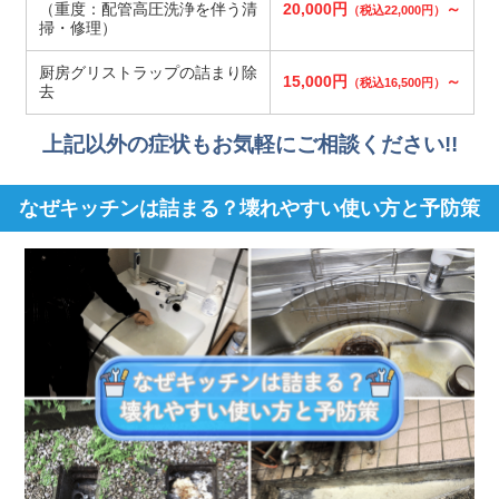
（重度：配管高圧洗浄を伴う清
20,000円
～
（税込22,000円）
掃・修理）
厨房グリストラップの詰まり除
15,000円
～
（税込16,500円）
去
上記以外の症状もお気軽にご相談ください!!
なぜキッチンは詰まる？壊れやすい使い方と予防策