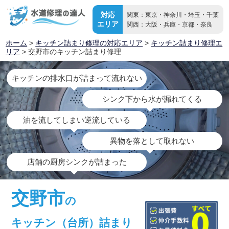
対応
関東：東京・神奈川・埼玉・千葉
エリア
関西：大阪・兵庫・京都・奈良
ホーム
>
キッチン詰まり修理の対応エリア
>
キッチン詰まり修理エ
リア
> 交野市のキッチン詰まり修理
キッチンの排水口が詰まって流れない
シンク下から水が漏れてくる
油を流してしまい逆流している
異物を落として取れない
店舗の厨房シンクが詰まった
交野市
の
キッチン（台所）詰まり