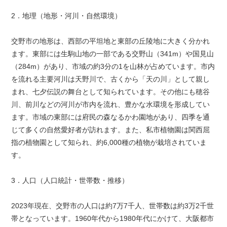
2．地理（地形・河川・自然環境）
交野市の地形は、西部の平坦地と東部の丘陵地に大きく分かれ
ます。東部には生駒山地の一部である交野山（341m）や国見山
（284m）があり、市域の約3分の1を山林が占めています。市内
を流れる主要河川は天野川で、古くから「天の川」として親し
まれ、七夕伝説の舞台として知られています。その他にも穂谷
川、前川などの河川が市内を流れ、豊かな水環境を形成してい
ます。市域の東部には府民の森なるかわ園地があり、四季を通
じて多くの自然愛好者が訪れます。また、私市植物園は関西屈
指の植物園として知られ、約6,000種の植物が栽培されていま
す。
3．人口（人口統計・世帯数・推移）
2023年現在、交野市の人口は約7万7千人、世帯数は約3万2千世
帯となっています。1960年代から1980年代にかけて、大阪都市