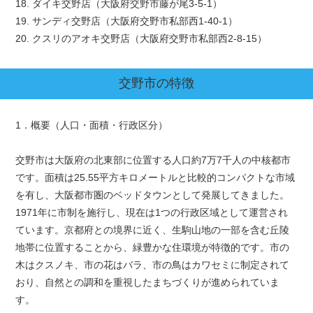
18. ダイキ交野店（大阪府交野市藤が尾3-5-1）
19. サンディ交野店（大阪府交野市私部西1-40-1）
20. クスリのアオキ交野店（大阪府交野市私部西2-8-15）
交野市
の特徴
1．概要（人口・面積・行政区分）
交野市は大阪府の北東部に位置する人口約7万7千人の中核都市
です。面積は25.55平方キロメートルと比較的コンパクトな市域
を有し、大阪都市圏のベッドタウンとして発展してきました。
1971年に市制を施行し、現在は1つの行政区域として運営され
ています。京都府との境界に近く、生駒山地の一部を含む丘陵
地帯に位置することから、緑豊かな住環境が特徴的です。市の
木はクスノキ、市の花はバラ、市の鳥はカワセミに制定されて
おり、自然との調和を重視したまちづくりが進められていま
す。