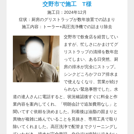
交野市で施工 T様
施工日：2024年12月
症状：厨房のグリストラップが数年放置での詰まり
施工内容：トーラー+高圧洗浄機での詰まり除去
交野市で飲食店を経営してい
ますが、忙しさにかまけてグ
リストラップの清掃を数年怠
ってしまい、ある日突然、厨
房の排水が完全にストップ。
シンクどころかフロア排水ま
で使えなくなり、営業が続け
られない緊急事態でした。水
道の達人さんに電話すると、状況確認後すぐに料金と作
業内容を案内してくれ、「明朗会計で追加費用なし」と
聞いてすぐ依頼を決めました。到着後は油脂の固まりと
異物が複雑に絡んでいることを見抜き、専用工具で取り
除いてくれました。高圧洗浄で配管までクリーニングし
ていただき、排水が完全復旧。自分では絶対にできない