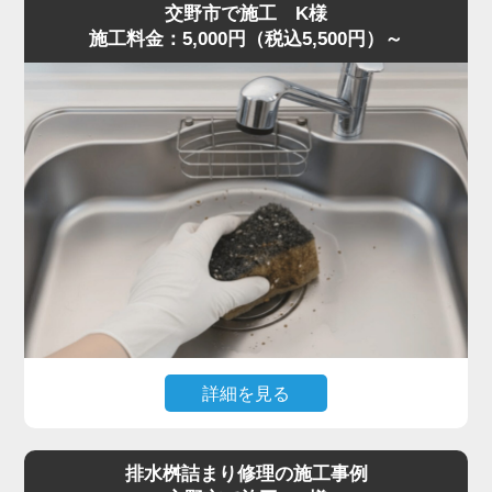
交野市で施工 K様
片が残り、油脂と混ざって固着していました。
施工料金：5,000円（税込5,500円）～
S字トラップは構造上ゴミが溜まりやすく、一度固まると
空気の抜けが悪くなり、臭気が逆流することがあります。
トラップを分解し内部を洗浄、蛇腹ホースの油膜も除去し
て流路を確保しました。
作業は50分ほどで完了し、「最短即日で対応してくれた」
「明朗会計で助かった」とご満足いただきました。
悪臭・ゴボゴボ音は詰まりの代表的サインです。少しでも
異常を感じたら水道の達人へ早めにご相談ください。
詳細を見る
食器洗い中にスポンジを誤って排水口へ落とし、まったく
水が流れなくなったとのご相談。
排水桝詰まり修理の施工事例