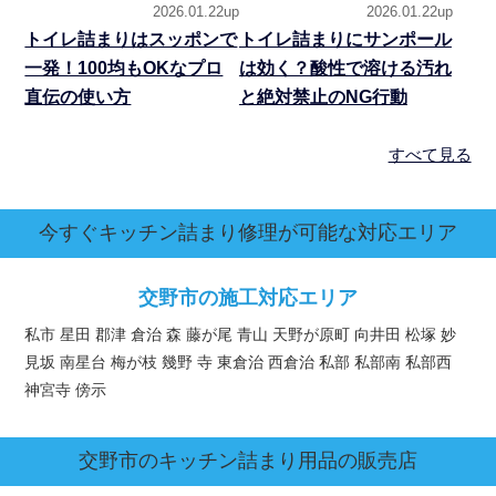
2026.01.22up
2026.01.22up
トイレ詰まりはスッポンで
トイレ詰まりにサンポール
一発！100均もOKなプロ
は効く？酸性で溶ける汚れ
直伝の使い方
と絶対禁止のNG行動
すべて見る
今すぐキッチン詰まり修理が可能な対応エリア
交野市の施工対応エリア
私市 星田 郡津 倉治 森 藤が尾 青山 天野が原町 向井田 松塚 妙
見坂 南星台 梅が枝 幾野 寺 東倉治 西倉治 私部 私部南 私部西
神宮寺 傍示
交野市
のキッチン詰まり用品の販売店