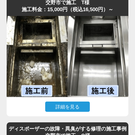
してくる状態でした。
交野市で施工 T様
施工料金：15,000円（税込16,500円）～
現場を確認すると、排水管内に油脂が厚い層となって固着
しており、S字トラップの内部がほぼ完全に塞がっていま
した。
プロの点検では、排水溝に流した油が冷えて固まり、長期
間蓄積された食材カスが原因と判明しました。
まずS字トラップと蛇腹ホースを分解し、内部の固着物を
丁寧に除去しました。
その後、流路を確保するため専用薬剤で内部を洗浄しまし
た。作業は30分ほどで完了し、排水もスムーズに回復する
ことができました。
「最短即日で来てもらえて助かった」と喜んでいただけま
した。
水道の達人では明朗会計を徹底しており、追加費用は一切
詳細を見る
なく安心してご依頼いただけます。
飲食店から「グリストラップが完全に詰まり、シンクの排
水が逆流して厨房が使えない」と最短即日での緊急依頼が
ディスポーザーの故障・異臭がする修理の施工事例
ありました。