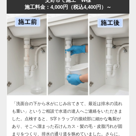
交野市で施工 W様
施工料金：4,000円（税込4,400円）～
した。
店舗では油の使用量が多いため、排水桝が短期間で満杯に
なることがあります。状況に合わせ、汚泥吸引と高圧洗浄
を連続作業で行い、油脂層を完全除去。作業後は排水も正
常化し、「明朗会計で助かった」とのお声をいただきまし
た。桝のあふれは営業停止につながる深刻なサイン。兆候
があれば早めに水道の達人へご相談ください。
「洗面台の下から水がにじみ出てきて、最近は排水の流れ
も重い」というご相談で水道の達人へご連絡をいただきま
した。点検すると、S字トラップの接続部に細かな亀裂が
あり、そこへ溜まった石けんカス・髪の毛・皮脂汚れが固
まりをつくり、排水の通り道を狭めていました。さらに、