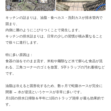
キッチンの詰まりは、油脂・食べカス・洗剤カスが排水管内で
固まり、
内側に層のようにこびりつくことで発生します。
キッチンの排水詰まりは、日常の少しの習慣が積み重なること
で徐々に進行します。
特に多い原因は：
食器の油をそのまま流す、米粒や麺類など水で膨らむ食品が流
れる、三角コーナーのゴミを放置、S字トラップの汚れ蓄積など
です。
油脂は冷えると固形化するため、数ヶ月で蛇腹ホースが完全に
閉塞 → 水が逆流というケースが非常に多いです。
月1回の排水口掃除＆半年に1回のトラップ清掃 が最も効果的で
す。