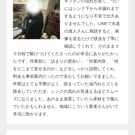
キッチンの流れが悪く、つい
にはシンク下から水漏れまで
するようになり不安で仕方あ
りませんでした。LINEで水道
の達人さんに相談すると、画
像を送るだけで状況を丁寧に
確認してくれて、そのまま３
０分程で駆けつけてくださったのが本当にありがたかっ
たです。作業前に「詰まりの度合い」「作業内容」「何
をどこまで直せるのか」などをしっかり説明してくれ、
料金も事前案内だったので安心してお願いできました。
作業はとても手際がよく、固まっていた油汚れとゴミを
除去していただき、シンクの流れが見違えるほどスムー
ズになりました。あのまま放置していたら床材まで傷ん
でいたかもしれません。地域にこういう業者さんがいて
本当に助かります。