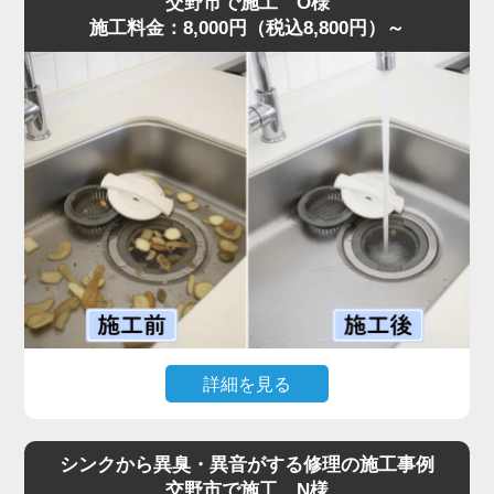
交野市で施工 O様
施工料金：8,000円（税込8,800円）～
確認すると、第1槽のバスケットには生ゴミが溢れ、第2槽
には油脂が層状に固着。さらに、気化した油が排水管上部
に膜を作り、流れを完全に塞いでいる状態でした。
また、異物が第3槽まで通過しており、油分と絡み合って
大きな固まりを作っていたことも詰まりの原因です。
これまでの施工経験から通常清掃では不十分と判断し、業
務用高圧洗浄機で排水管からグリストラップ内部まで徹底
洗浄。油脂と蓄積した汚れをすべて除去し、排水が一気に
改善しました。
お客様からは「明朗会計で追加料金もなく安心できた」と
評価をいただきました。
グリストラップは汚れが蓄積しやすく、放置すると悪臭・
害虫発生や営業停止リスクまであるため、定期的な専門清
詳細を見る
掃が不可欠です。
このような症状がある場合は、お早めにご相談ください。
「ディスポーザーから異音がして排水がまったく流れな
い」とのご相談で、水道の達人へ最短即日でご依頼いただ
シンクから異臭・異音がする修理の施工事例
きました。
交野市で施工 N様