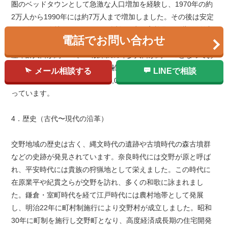
圏のベッドタウンとして急激な人口増加を経験し、1970年の約
2万人から1990年には約7万人まで増加しました。その後は安定
した人口を維持していますが、近年は少子高齢化の影響で微減
電話でお問い合わせ
傾向にあります。年齢構成は、65歳以上の高齢者が約30％、生
産年齢人口が約58％、15歳未満の年少人口が約12％となってお
り、全国平均と比較してやや高齢化が進んでいます。人口密度
メール相談する
LINEで相談
は1平方キロメートル当たり約3,000人で、適度な居住環境を保
っています。
4．歴史（古代〜現代の沿革）
交野地域の歴史は古く、縄文時代の遺跡や古墳時代の森古墳群
などの史跡が発見されています。奈良時代には交野が原と呼ば
れ、平安時代には貴族の狩猟地として栄えました。この時代に
在原業平や紀貫之らが交野を訪れ、多くの和歌に詠まれまし
た。鎌倉・室町時代を経て江戸時代には農村地帯として発展
し、明治22年に町村制施行により交野村が成立しました。昭和
30年に町制を施行し交野町となり、高度経済成長期の住宅開発