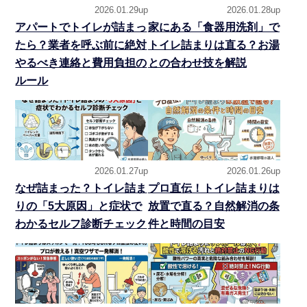
2026.01.29up
2026.01.28up
アパートでトイレが詰まっ
家にある「食器用洗剤」で
たら？業者を呼ぶ前に絶対
トイレ詰まりは直る？お湯
やるべき連絡と費用負担の
との合わせ技を解説
ルール
2026.01.27up
2026.01.26up
なぜ詰まった？トイレ詰ま
プロ直伝！トイレ詰まりは
りの「5大原因」と症状で
放置で直る？自然解消の条
わかるセルフ診断チェック
件と時間の目安