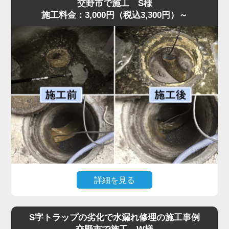
弊社のスタッフが最短即日で伺ったところ、スポンジがS
交野市で施工 S様
施工料金：3,000円（税込3,300円）～
字トラップ奥まで入り込み、圧縮されて油脂汚れと一体化
して管を完全に塞いでいました。
異物落下は無理に取り出そうとするとさらに奥へ押し込ん
でしまうため、状況に応じて慎重な分解作業が必要です。
今回はトラップを外し、油脂と絡んだスポンジを取り除い
たうえで、内部洗浄を行い再発防止処置も実施。作業は45
分ほどで完了しました。
「明朗会計で安心して依頼できた」とのお声をいただいて
います。異物が落ちた場合は自分で触らず、早めに水道の
達人へご相談ください。
詳細を見る
「厨房裏の排水桝から水があふれ、歩けないほどになっ
た」との依頼で水道の達人が急行。調査すると、排水桝の
S字トラップの劣化で水漏れ修理の施工事例
底面に油脂汚れが分厚く沈殿し、流路を完全に塞いでいま