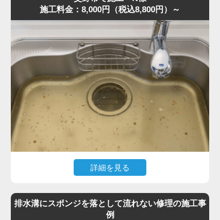
施工料金：8,000円（税込8,800円）～
現場を確認すると、粉砕しきれなかった野菜くずが内部に
詰まり、油脂や洗剤カスと固まって硬い塊になっていまし
た。さらに無理に運転を続けたことでモーター負荷が上昇
し、安全装置が作動して停止していた状態です。
専門知識をもとに内部分解を行い、詰まりを丁寧に除去。
排水トラップにも油脂が蓄積していたため、同時にクリー
ニングしました。作業は約40分で完了し動作もスムーズに
復旧しました。
「明朗会計で安心できた」との評価をいただきました。
ディスポーザーの異音・悪臭・排水不良は故障の前兆で
す。このような症状があれば、お早めに水道の達人へご相
談ください。
詳細を見る
「最近キッチンが生ゴミのような臭いがする」「流すとゴ
ボゴボ音が出る」とのご相談でした。
排水溝にスポンジを落として流れない修理の施工事
訪問し確認すると、S字トラップの内部に米粒・麺類の細
例