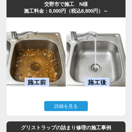
交野市で施工 N様
施工料金：8,000円（税込8,800円）～
詳細を見る
キッチンで揚げ物をした後、油をそのまま流してしまった
ことで排水がまったく流れなくなり、シンクに汚水が逆流
グリストラップの詰まり修理の施工事例