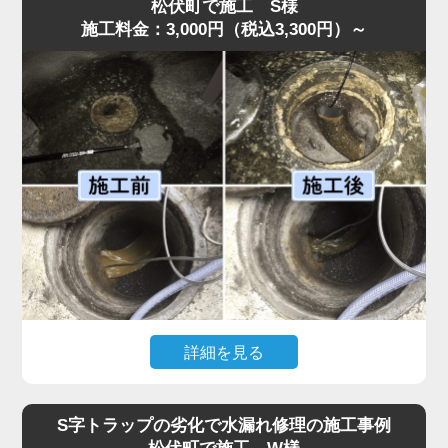
弊社のスタッフが最短即日で伺ったところ、スポンジがS
松伏町で施工 S様
施工料金：3,000円（税込3,300円）～
字トラップ奥まで入り込み、圧縮されて油脂汚れと一体化
して管を完全に塞いでいました。
異物落下は無理に取り出そうとするとさらに奥へ押し込ん
でしまうため、状況に応じて慎重な分解作業が必要です。
今回はトラップを外し、油脂と絡んだスポンジを取り除い
たうえで、内部洗浄を行い再発防止処置も実施。作業は45
分ほどで完了しました。
「明朗会計で安心して依頼できた」とのお声をいただいて
います。異物が落ちた場合は自分で触らず、早めに水道の
達人へご相談ください。
詳細を見る
「厨房裏の排水桝から水があふれ、歩けないほどになっ
た」との依頼で水道の達人が急行。調査すると、排水桝の
S字トラップの劣化で水漏れ修理の施工事例
底面に油脂汚れが分厚く沈殿し、流路を完全に塞いでいま