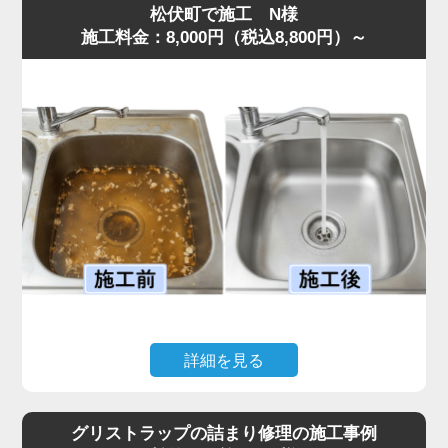
松伏町で施工 N様
施工料金：8,000円（税込8,800円）～
詳細を見る
キッチンで揚げ物をした後、油をそのまま流してしまった
ことで排水がまったく流れなくなり、シンクに汚水が逆流
グリストラップの詰まり修理の施工事例