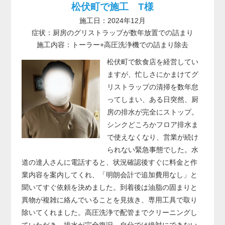
松伏町で施工 T様
施工日：2024年12月
症状：厨房のグリストラップが数年放置での詰まり
施工内容：トーラー+高圧洗浄機での詰まり除去
松伏町で飲食店を経営してい
ますが、忙しさにかまけてグ
リストラップの清掃を数年怠
ってしまい、ある日突然、厨
房の排水が完全にストップ。
シンクどころかフロア排水ま
で使えなくなり、営業が続け
られない緊急事態でした。水
道の達人さんに電話すると、状況確認後すぐに料金と作
業内容を案内してくれ、「明朗会計で追加費用なし」と
聞いてすぐ依頼を決めました。到着後は油脂の固まりと
異物が複雑に絡んでいることを見抜き、専用工具で取り
除いてくれました。高圧洗浄で配管までクリーニングし
ていただき、排水が完全復旧。自分では絶対にできない