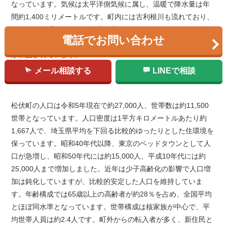
なっています。気候は太平洋側気候に属し、温暖で降水量は年
間約1,400ミリメートルです。町内には古利根川も流れており、
これらの水系が町の自然環境を豊かにしています。また、首都
電話でお問い合わせ
圏近郊緑地保全区域に指定された区域もあり、貴重な自然環境
が保護されています。
メール相談する
LINEで相談
3．人口
松伏町の人口は令和5年現在で約27,000人、世帯数は約11,500
世帯となっています。人口密度は1平方キロメートルあたり約
1,667人で、埼玉県平均を下回る比較的ゆったりとした住環境を
保っています。昭和40年代以降、東京のベッドタウンとして人
口が急増し、昭和50年代には約15,000人、平成10年代には約
25,000人まで増加しました。近年は少子高齢化の影響で人口増
加は鈍化していますが、比較的安定した人口を維持していま
す。年齢構成では65歳以上の高齢者が約28％を占め、全国平均
とほぼ同水準となっています。世帯構成は核家族が中心で、平
均世帯人員は約2.4人です。町外からの転入者が多く、新住民と