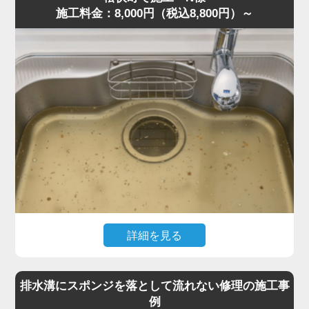
施工料金：8,000円（税込8,800円）～
現場を確認すると、粉砕しきれなかった野菜くずが内部に
詰まり、油脂や洗剤カスと固まって硬い塊になっていまし
た。さらに無理に運転を続けたことでモーター負荷が上昇
し、安全装置が作動して停止していた状態です。
専門知識をもとに内部分解を行い、詰まりを丁寧に除去。
排水トラップにも油脂が蓄積していたため、同時にクリー
ニングしました。作業は約40分で完了し動作もスムーズに
復旧しました。
「明朗会計で安心できた」との評価をいただきました。
ディスポーザーの異音・悪臭・排水不良は故障の前兆で
す。このような症状があれば、お早めに水道の達人へご相
談ください。
詳細を見る
「最近キッチンが生ゴミのような臭いがする」「流すとゴ
ボゴボ音が出る」とのご相談でした。
排水溝にスポンジを落として流れない修理の施工事
訪問し確認すると、S字トラップの内部に米粒・麺類の細
例