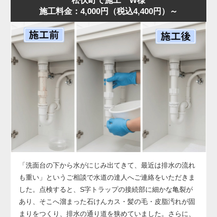
松伏町で施工 W様
施工料金：4,000円（税込4,400円）～
した。
店舗では油の使用量が多いため、排水桝が短期間で満杯に
なることがあります。状況に合わせ、汚泥吸引と高圧洗浄
を連続作業で行い、油脂層を完全除去。作業後は排水も正
常化し、「明朗会計で助かった」とのお声をいただきまし
た。桝のあふれは営業停止につながる深刻なサイン。兆候
があれば早めに水道の達人へご相談ください。
「洗面台の下から水がにじみ出てきて、最近は排水の流れ
も重い」というご相談で水道の達人へご連絡をいただきま
した。点検すると、S字トラップの接続部に細かな亀裂が
あり、そこへ溜まった石けんカス・髪の毛・皮脂汚れが固
まりをつくり、排水の通り道を狭めていました。さらに、