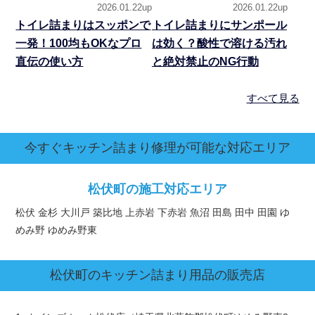
2026.01.22up
2026.01.22up
トイレ詰まりはスッポンで
トイレ詰まりにサンポール
一発！100均もOKなプロ
は効く？酸性で溶ける汚れ
直伝の使い方
と絶対禁止のNG行動
すべて見る
今すぐキッチン詰まり修理が可能な対応エリア
松伏町の施工対応エリア
松伏 金杉 大川戸 築比地 上赤岩 下赤岩 魚沼 田島 田中 田園 ゆ
めみ野 ゆめみ野東
松伏町
のキッチン詰まり用品の販売店