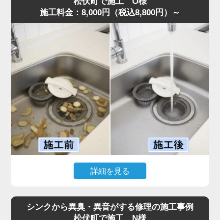
松伏町で施工 O様
施工料金：8,000円（税込8,800円）～
確認すると、第1槽のバスケットには生ゴミが溢れ、第2槽
には油脂が層状に固着。さらに、気化した油が排水管上部
に膜を作り、流れを完全に塞いでいる状態でした。
また、異物が第3槽まで通過しており、油分と絡み合って
大きな固まりを作っていたことも詰まりの原因です。
これまでの施工経験から通常清掃では不十分と判断し、業
務用高圧洗浄機で排水管からグリストラップ内部まで徹底
洗浄。油脂と蓄積した汚れをすべて除去し、排水が一気に
改善しました。
お客様からは「明朗会計で追加料金もなく安心できた」と
評価をいただきました。
グリストラップは汚れが蓄積しやすく、放置すると悪臭・
害虫発生や営業停止リスクまであるため、定期的な専門清
詳細を見る
掃が不可欠です。
このような症状がある場合は、お早めにご相談ください。
「ディスポーザーから異音がして排水がまったく流れな
い」とのご相談で、水道の達人へ最短即日でご依頼いただ
シンクから異臭・異音がする修理の施工事例
きました。
松伏町で施工 N様