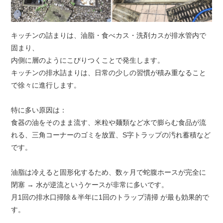
キッチンの詰まりは、油脂・食べカス・洗剤カスが排水管内で
固まり、
内側に層のようにこびりつくことで発生します。
キッチンの排水詰まりは、日常の少しの習慣が積み重なること
で徐々に進行します。
特に多い原因は：
食器の油をそのまま流す、米粒や麺類など水で膨らむ食品が流
れる、三角コーナーのゴミを放置、S字トラップの汚れ蓄積など
です。
油脂は冷えると固形化するため、数ヶ月で蛇腹ホースが完全に
閉塞 → 水が逆流というケースが非常に多いです。
月1回の排水口掃除＆半年に1回のトラップ清掃 が最も効果的で
す。