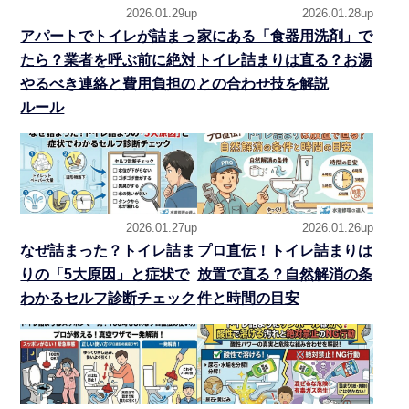
2026.01.29up
2026.01.28up
アパートでトイレが詰まっ
家にある「食器用洗剤」で
たら？業者を呼ぶ前に絶対
トイレ詰まりは直る？お湯
やるべき連絡と費用負担の
との合わせ技を解説
ルール
2026.01.27up
2026.01.26up
なぜ詰まった？トイレ詰ま
プロ直伝！トイレ詰まりは
りの「5大原因」と症状で
放置で直る？自然解消の条
わかるセルフ診断チェック
件と時間の目安