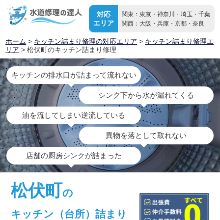
対応
関東：東京・神奈川・埼玉・千葉
エリア
関西：大阪・兵庫・京都・奈良
ホーム
>
キッチン詰まり修理の対応エリア
>
キッチン詰まり修理エ
リア
> 松伏町のキッチン詰まり修理
キッチンの排水口が詰まって流れない
シンク下から水が漏れてくる
油を流してしまい逆流している
異物を落として取れない
店舗の厨房シンクが詰まった
松伏町
の
キッチン（台所）詰まり