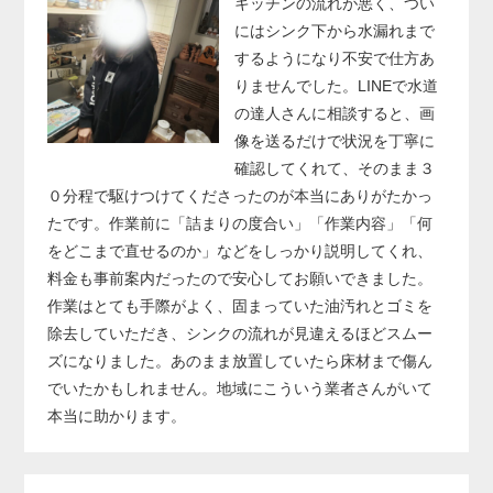
キッチンの流れが悪く、つい
にはシンク下から水漏れまで
するようになり不安で仕方あ
りませんでした。LINEで水道
の達人さんに相談すると、画
像を送るだけで状況を丁寧に
確認してくれて、そのまま３
０分程で駆けつけてくださったのが本当にありがたかっ
たです。作業前に「詰まりの度合い」「作業内容」「何
をどこまで直せるのか」などをしっかり説明してくれ、
料金も事前案内だったので安心してお願いできました。
作業はとても手際がよく、固まっていた油汚れとゴミを
除去していただき、シンクの流れが見違えるほどスムー
ズになりました。あのまま放置していたら床材まで傷ん
でいたかもしれません。地域にこういう業者さんがいて
本当に助かります。