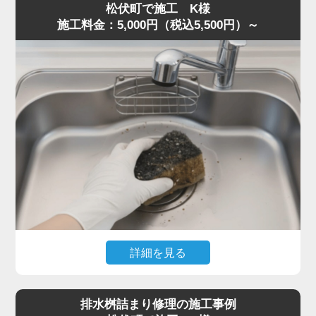
松伏町で施工 K様
片が残り、油脂と混ざって固着していました。
施工料金：5,000円（税込5,500円）～
S字トラップは構造上ゴミが溜まりやすく、一度固まると
空気の抜けが悪くなり、臭気が逆流することがあります。
トラップを分解し内部を洗浄、蛇腹ホースの油膜も除去し
て流路を確保しました。
作業は50分ほどで完了し、「最短即日で対応してくれた」
「明朗会計で助かった」とご満足いただきました。
悪臭・ゴボゴボ音は詰まりの代表的サインです。少しでも
異常を感じたら水道の達人へ早めにご相談ください。
詳細を見る
食器洗い中にスポンジを誤って排水口へ落とし、まったく
水が流れなくなったとのご相談。
排水桝詰まり修理の施工事例