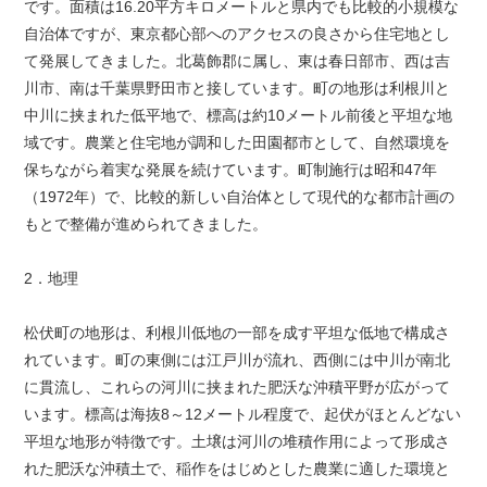
です。面積は16.20平方キロメートルと県内でも比較的小規模な
自治体ですが、東京都心部へのアクセスの良さから住宅地とし
て発展してきました。北葛飾郡に属し、東は春日部市、西は吉
川市、南は千葉県野田市と接しています。町の地形は利根川と
中川に挟まれた低平地で、標高は約10メートル前後と平坦な地
域です。農業と住宅地が調和した田園都市として、自然環境を
保ちながら着実な発展を続けています。町制施行は昭和47年
（1972年）で、比較的新しい自治体として現代的な都市計画の
もとで整備が進められてきました。
2．地理
松伏町の地形は、利根川低地の一部を成す平坦な低地で構成さ
れています。町の東側には江戸川が流れ、西側には中川が南北
に貫流し、これらの河川に挟まれた肥沃な沖積平野が広がって
います。標高は海抜8～12メートル程度で、起伏がほとんどない
平坦な地形が特徴です。土壌は河川の堆積作用によって形成さ
れた肥沃な沖積土で、稲作をはじめとした農業に適した環境と