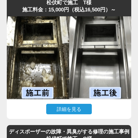
してくる状態でした。
松伏町で施工 T様
施工料金：15,000円（税込16,500円）～
現場を確認すると、排水管内に油脂が厚い層となって固着
しており、S字トラップの内部がほぼ完全に塞がっていま
した。
プロの点検では、排水溝に流した油が冷えて固まり、長期
間蓄積された食材カスが原因と判明しました。
まずS字トラップと蛇腹ホースを分解し、内部の固着物を
丁寧に除去しました。
その後、流路を確保するため専用薬剤で内部を洗浄しまし
た。作業は30分ほどで完了し、排水もスムーズに回復する
ことができました。
「最短即日で来てもらえて助かった」と喜んでいただけま
した。
水道の達人では明朗会計を徹底しており、追加費用は一切
詳細を見る
なく安心してご依頼いただけます。
飲食店から「グリストラップが完全に詰まり、シンクの排
水が逆流して厨房が使えない」と最短即日での緊急依頼が
ディスポーザーの故障・異臭がする修理の施工事例
ありました。