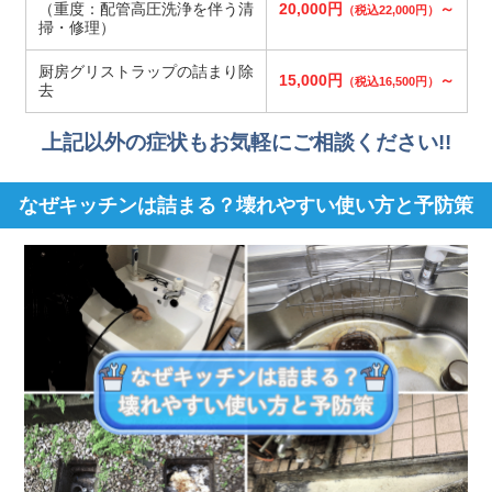
（重度：配管高圧洗浄を伴う清
20,000円
～
（税込22,000円）
掃・修理）
厨房グリストラップの詰まり除
15,000円
～
（税込16,500円）
去
上記以外の症状もお気軽にご相談ください!!
なぜキッチンは詰まる？壊れやすい使い方と予防策