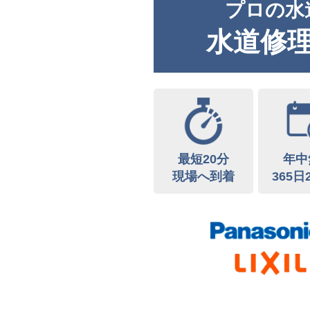
プロの水
水道修
最短20分
年中
現場へ到着
365日