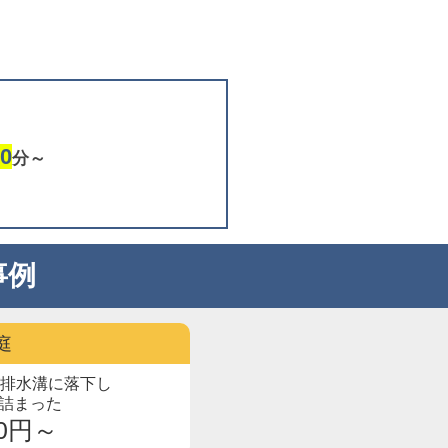
0
分～
事例
庭
が排水溝に落下し
詰まった
00円～