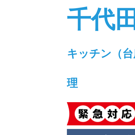
千代
キッチン（台
理