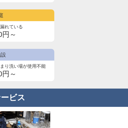
庭
が漏れている
00円～
施設
詰まり洗い場が使用不能
00円～
サービス