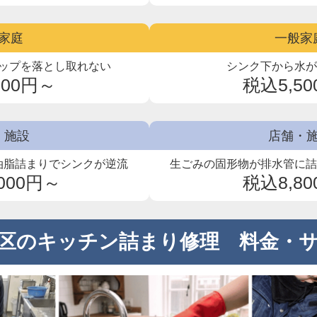
家庭
一般家
ップを
落とし取れない
シンク下から水
800円～
税込5,5
・施設
店舗・
油脂詰まりでシンクが逆流
生ごみの固形物が排水管に
000円～
税込8,8
区のキッチン詰まり修理 料金・