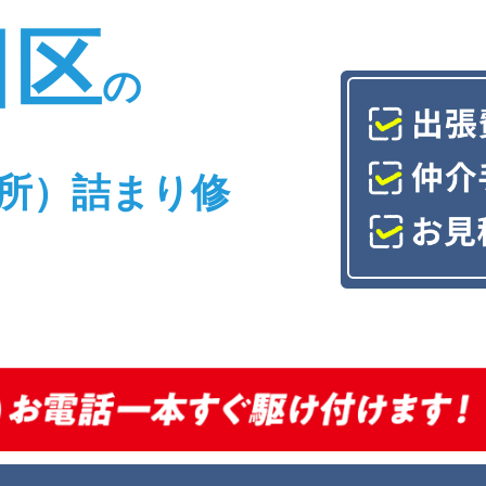
田区
の
所）詰まり修