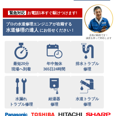
緊急対応
お電話1本すぐ駆けつけます!
プロの水道修理エンジニアが在籍する
水道修理の達人
にお任せください！
店長の駒田です！
誠意を持って対応します
最短20分
年中無休
排水トラブル
現場へ到着
365日24時間
修理
水漏れ
給湯器
水道トラブル
トラブル修理
修理
修理