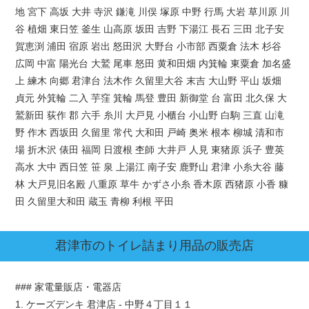
地 宮下 高坂 大井 寺沢 鎌滝 川俣 塚原 中野 行馬 大岩 草川原 川
谷 植畑 東日笠 釜生 山高原 坂田 吉野 下湯江 長石 三田 北子安
賀恵渕 浦田 宿原 岩出 怒田沢 大野台 小市部 西粟倉 法木 杉谷
広岡 中富 陽光台 大鷲 尾車 怒田 黄和田畑 内箕輪 東粟倉 加名盛
上 練木 向郷 君津台 法木作 久留里大谷 末吉 大山野 平山 坂畑
貞元 外箕輪 二入 芋窪 箕輪 馬登 豊田 新御堂 台 富田 北久保 大
鷲新田 荻作 郡 六手 糸川 大戸見 小櫃台 小山野 白駒 三直 山滝
野 作木 西坂田 久留里 常代 大和田 戸崎 奥米 根本 柳城 清和市
場 折木沢 俵田 福岡 日渡根 杢師 大井戸 人見 東猪原 浜子 豊英
高水 大中 西日笠 笹 泉 上湯江 南子安 鹿野山 君津 小糸大谷 藤
林 大戸見旧名殿 八重原 草牛 かずさ小糸 香木原 西猪原 小香 糠
田 久留里大和田 蔵玉 青柳 利根 平田
君津市
のトイレ詰まり用品の販売店
### 家電量販店・電器店
1. ケーズデンキ 君津店 - 中野４丁目１１