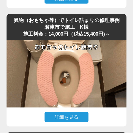
便器を脱着し、排水路の奥を確認すると、大きく膨れた猫
深夜、急な体調不良で嘔吐してしまい、そのままトイレに
砂が排水管入り口で完全に固まり、通常の機材が届かない
流したところ水位がみるみる上昇し、まったく流れなくな
位置で塞いでいました。
異物（おもちゃ等）でトイレ詰まりの修理事例
ったというご相談がありました。
固まりを丁寧に除去し、排水管内部も確認したうえで通水
君津市で施工 K様
施工料金：14,000円（税込15,400円)～
現場に伺って状況を確認すると、便器の奥で胃内容物と食
テストを実施すると、問題なく排水が流れる状態に戻りま
べカスが固まり、節水型トイレ特有の弱い排水圧では奥へ
した。
流れきらず、S字奥で完全に滞留している状態でした。
こうした嘔吐物の詰まりは表面では見えず、内部の奥深く
作業後、お客様には「流せると書かれている猫砂でも、実
で団子状になって固まるため、ラバーカップではほとんど
際には詰まりやすい」「トイレに流さずゴミとして処理す
動かないことが多いです。
る方が安全」といった再発防止のポイントをお伝えしまし
今回のケースは君津市の住宅で、排水管の角度が少し急だ
た。
ったことも影響して詰まりが強固になっていました。
猫砂の詰まりは便器内部の奥で固まるケースが多く、便器
改善には業務用の高圧ポンプを使用し、便器内部の閉塞部
脱着が必要になる重度詰まりとして非常に多いトラブルで
分に向けて圧力を段階的に加えて作業を実施しました。
す。
急激な圧力は逆流を招くため負荷を確認しながら慎重に加
圧すると、数回の作業で固まった嘔吐物が崩れ、排水路の
詳細を見る
奥へとスムーズに押し流されて通水が回復しました。
小さなお子様がトイレで遊んでいた際、うっかりおもちゃ
複数回の流しテストでも水位・流れともに安定し、通常通