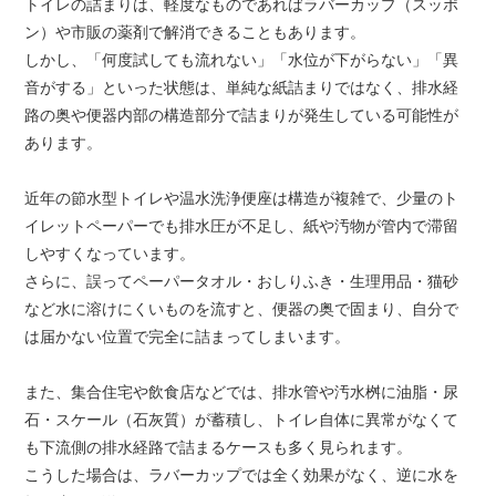
トイレの詰まりは、軽度なものであればラバーカップ（スッポ
ン）や市販の薬剤で解消できることもあります。
しかし、「何度試しても流れない」「水位が下がらない」「異
音がする」といった状態は、単純な紙詰まりではなく、排水経
路の奥や便器内部の構造部分で詰まりが発生している可能性が
あります。
近年の節水型トイレや温水洗浄便座は構造が複雑で、少量のト
イレットペーパーでも排水圧が不足し、紙や汚物が管内で滞留
しやすくなっています。
さらに、誤ってペーパータオル・おしりふき・生理用品・猫砂
など水に溶けにくいものを流すと、便器の奥で固まり、自分で
は届かない位置で完全に詰まってしまいます。
また、集合住宅や飲食店などでは、排水管や汚水桝に油脂・尿
石・スケール（石灰質）が蓄積し、トイレ自体に異常がなくて
も下流側の排水経路で詰まるケースも多く見られます。
こうした場合は、ラバーカップでは全く効果がなく、逆に水を