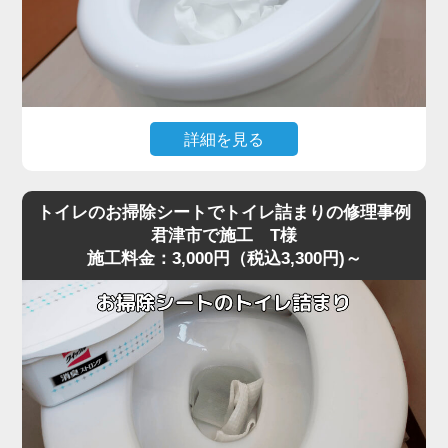
詳細を見る
大量のトイレットペーパーを一度に流した直後から水位が
下がらなくなり、トイレが全く使えなくなったというご相
トイレのお掃除シートでトイレ詰まりの修理事例
談がありました。
君津市で施工 T様
施工料金：3,000円（税込3,300円)～
現場に到着して状況を確認すると、便器の奥でペーパーが
大きな塊になっており、ラバーカップでは全く動かないほ
ど強く噛み込んでいる状態でした。
最近の節水型トイレは水量が少ないため、君津市周辺でも
大量のトイレットペーパーがS字カーブの奥で団子状に固
まり、手前には見えない位置で完全に閉塞を起こすケース
が増えています。
こうした奥の詰まりは家庭用の道具では届かず、無理に押