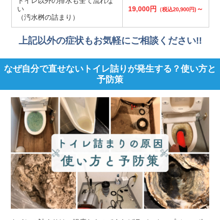
トイレ以外の排水も全て流れな
い
19,000円
～
（税込20,900円)
（汚水桝の詰まり）
上記以外の症状もお気軽にご相談ください!!
なぜ自分で直せないトイレ詰りが発生する？使い方と
予防策