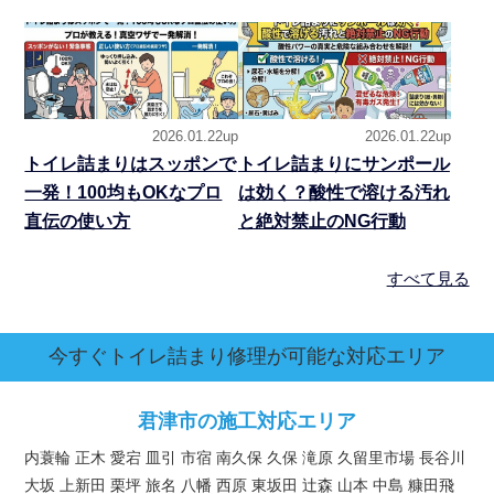
2026.01.22up
2026.01.22up
トイレ詰まりはスッポンで
トイレ詰まりにサンポール
一発！100均もOKなプロ
は効く？酸性で溶ける汚れ
直伝の使い方
と絶対禁止のNG行動
すべて見る
今すぐトイレ詰まり修理が可能な対応エリア
君津市の施工対応エリア
内蓑輪 正木 愛宕 皿引 市宿 南久保 久保 滝原 久留里市場 長谷川
大坂 上新田 栗坪 旅名 八幡 西原 東坂田 辻森 山本 中島 糠田飛