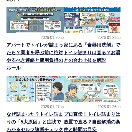
2026.01.29up
2026.01.28up
アパートでトイレが詰まっ
家にある「食器用洗剤」で
たら？業者を呼ぶ前に絶対
トイレ詰まりは直る？お湯
やるべき連絡と費用負担の
との合わせ技を解説
ルール
2026.01.27up
2026.01.26up
なぜ詰まった？トイレ詰ま
プロ直伝！トイレ詰まりは
りの「5大原因」と症状で
放置で直る？自然解消の条
わかるセルフ診断チェック
件と時間の目安