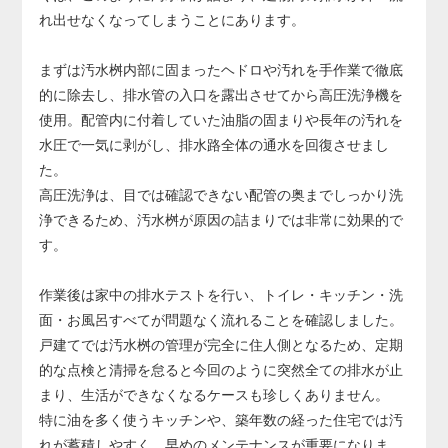
り、その場合は配管の交換が必要になります。
れ出せなくなってしまうことにあります。
配管交換は床や壁の解体を伴う大規模工事となり、費用も
大きくなるため、早めの対応が非常に重要です。
まずは汚水桝内部に固まったヘドロや汚れを手作業で徹底
的に除去し、排水管の入口を露出させてから高圧洗浄機を
使用。配管内に付着していた油脂の固まりや長年の汚れを
水圧で一気に剥がし、排水路全体の通水を回復させまし
た。
高圧洗浄は、目では確認できない配管の奥までしっかり洗
浄できるため、汚水桝が原因の詰まりでは非常に効果的で
す。
作業後は家中の排水テストを行い、トイレ・キッチン・洗
面・お風呂すべてが問題なく流れることを確認しました。
戸建てでは汚水桝の管理が完全に住人側となるため、定期
的な点検と清掃を怠ると今回のように突然全ての排水が止
まり、生活ができなくなるケースも珍しくありません。
特に油を多く使うキッチンや、築年数の経った住宅では汚
れが蓄積しやすく、早めのメンテナンスが重要になりま