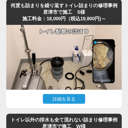
を便器に落としてしまい、そのまま気付かず流してしまっ
り使用できる状態へ無事復旧。
何度も詰まりを繰り返すトイレ詰まりの修理事例
たことで水位が上がり続け、全く流れなくなったというご
作業後は、嘔吐物は固まりやすいため一度に流さず、紙や
君津市で施工 S様
施工料金：18,000円（税込19,800円)～
相談がありました。
水で分けながら処理する方法をご案内。
現場に到着して状況を確認すると、表面上は見えないもの
の、便器内部のカーブした部分で異物がしっかりと引っ掛
かっており、水だけがわずかに抜けていく典型的な異物詰
まりの状態。
こうしたケースは君津市の住宅でもよく見られ、特に節水
型トイレは排水路が細いため、おもちゃ・キャップ・固形
物などが奥で詰まると家庭用の道具では動かせません。
今回は便器内部で異物が強く噛み込み、手前からの作業で
は取り出しが不可能だったため、便器を一度取り外す脱着
作業で対処しました。
便器を慎重に外し、裏側の排水経路を確認すると、小さな
詳細を見る
プラスチックのおもちゃが排水管の入口で完全に引っかか
以前からトイレの流れが悪く、数日おきに詰まりを繰り返
っており、通常の吸引式工具では届かない位置でした。
すというご相談がありました。
異物を取り除き、排水路の汚れや残留物も清掃したうえで
トイレ以外の排水も全て流れない詰まり修理事例
現場で便器の状態を確認すると、一時的には流れてもすぐ
再度便器を設置し、通水テストを行うと問題なくスムーズ
君津市で施工 W様