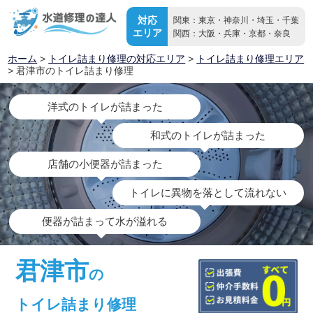
対応
関東：東京・神奈川・埼玉・千葉
エリア
関西：大阪・兵庫・京都・奈良
ホーム
>
トイレ詰まり修理の対応エリア
>
トイレ詰まり修理エリア
> 君津市のトイレ詰まり修理
洋式のトイレが詰まった
和式のトイレが詰まった
店舗の小便器が詰まった
トイレに異物を落として流れない
便器が詰まって水が溢れる
君津市
の
トイレ詰まり修理