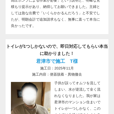
高圧ポンプによる作業が必要」という説明と、明確な見
積もり提示があり、納得してお願いできました。主婦と
しては急な出費で「いくらかかるんだろう」と不安でし
たが、明朗会計で追加請求もなく、無事に直って本当に
良かったです。
トイレが1つしかないので、即日対応してもらい本当
に助かりました！
君津市で施工 T様
施工日：2025年11月
施工内容：便器脱着・異物撤去
子供が誤ってオムツを流して
しまい、水が逆流して全く流
れなくなりました。我が家は
君津市のマンション住まいで
トイレが一つしかなく、この