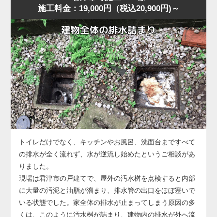
施工料金：19,000円（税込20,900円)～
に水位が上がり、明らかに排水経路の奥に問題がある様
に排水される状態に回復しました。
子。
作業後、お客様には「異物は見えなくても奥で止まってい
君津市の住宅でもよくありますが、こうした「慢性的な詰
ることが多い」「無理に押し流そうとすると状態が悪化す
まり」は便器内部ではなく配管側に原因があることが多
る」ことをお伝えし、子どもが触れやすい物はトイレ周辺
く、ラバーカップや薬剤では根本的に改善しません。
に置かないよう注意点もご案内しました。
今回の状況は、便器の手前では改善できないと判断し、便
器を一度取り外して配管へ直接アクセスする方法を選択し
ました。
便器脱着後、排水管の奥を確認すると、長年の汚れや固形
化した汚物が管内のカーブ部分で厚く堆積し、水の流れを
大きく妨げている状態。
このままでは再発を繰り返すため、業務用のトーラー（ワ
トイレだけでなく、キッチンやお風呂、洗面台まですべて
イヤー式排管清掃機）を使用し、固着した詰まりを貫通・
の排水が全く流れず、水が逆流し始めたというご相談があ
除去する作業を実施しました。
りました。
数回の施工で厚い固まりが崩れ、通水が一気に改善。
現場は君津市の戸建てで、屋外の汚水桝を点検すると内部
複数回の排水テストでも安定した流れが確認できました。
に大量の汚泥と油脂が溜まり、排水管の出口をほぼ塞いで
なお、今回のような配管内部の詰まりが悪化すると、トー
いる状態でした。家全体の排水が止まってしまう原因の多
ラーでも貫通できないほど硬化した状態になることがあ
くは、このように汚水桝が詰まり、建物内の排水が外へ流