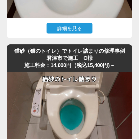
すと内部でさらに強く詰まってしまうことがあります。
今回は業務用の高圧ポンプを使用し、詰まりの核心部分へ
圧力を段階的にかける方法で作業を行いました。
急激に圧力を加えると便器に負担がかかるため、内部の抵
詳細を見る
抗を確認しながら慎重に数回加圧。
トイレ掃除の際に使用したお掃除シートを流したところ、
すると、固まっていたペーパーの塊が崩れ、排水路の奥へ
水位が上がったまま下がらなくなり、トイレが完全に詰ま
押し流されて一気に通水が回復しました。
猫砂（猫のトイレ）でトイレ詰まりの修理事例
ってしまったというご相談がありました。
作業後は複数回の排水テストも行い、逆流・異音・水位の
君津市で施工 O様
施工料金：14,000円（税込15,400円)～
現場を確認すると、便器の奥でシートがしっかりと引っ掛
異常がないことを確認し、安心して使用できる状態に復
かり、手前の見える部分ではなくS字奥で固く詰まってい
旧。
る状態でした。
最後に、再発防止策として「トイレットペーパーは2～3回
最近は「流せる」と書かれたお掃除シートが普及していま
に分けて流す」「厚手ペーパーを大量に使わない」など正
すが、実際にはトイレットペーパーほど水に溶けにくく、
しい使い方もお伝えしました。
君津市周辺でもシート詰まりのトラブルが増えています。
大量のペーパーによる詰まりは軽度に見えても、便器内部
特に節水型トイレでは水量が少ないため、少し厚めのシー
の奥で固まっていることが多く、高圧ポンプのような専門
トでも奥で丸まって団子状に固まりやすく、家庭用のラバ
機材でないと解消が難しいケースが非常に多いです。
ーカップではほとんど動かないケースが多いのが特徴で
す。