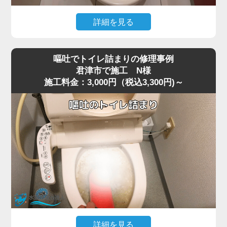
今回の現場では、業務用の高圧ポンプを使用し、詰まりの
ある深い位置に圧力を段階的にかけて作業を行いました。
詳細を見る
数回加圧すると、固まっていたシートの塊が崩れ、排水路
猫トイレの掃除で使用した猫砂を流したところ、水が全く
の奥へ流れて通水が回復。
引かなくなりトイレが使えなくなったというご相談があり
複数回の流しテストでも異常はなく、通常利用できる状態
嘔吐でトイレ詰まりの修理事例
ました。
へ復旧しました。
君津市で施工 N様
施工料金：3,000円（税込3,300円)～
現場で状況を確認すると、便器の内部で猫砂が固まり、排
お掃除シートは「流せる」と表記されていても、実際には
水路を完全に塞いでいる状態でした。
水に溶けず、トラブルの原因になりやすいため、便器に流
最近は「流せる」と書かれた猫砂も販売されていますが、
さずにゴミ箱へ捨てることが一番安全です。
実際には水に触れると急激に膨張したり、塊になったりす
詰まりや水位の異常が出た場合は無理に流さず、早めにご
るため、排水経路の奥で詰まりやすく、君津市周辺でも同
相談いただくことをおすすめします。
様のトラブルが増えています。
特に節水型トイレでは水量が少ないため、砂の一部が奥で
固まると、ラバーカップや薬剤ではまったく効果が出ない
ケースが多いのが特徴です。
今回の現場では、表面的な処置では改善が見込めないた
め、便器を一度取り外して内部の閉塞箇所に直接アクセス
する方法を選択しました。
詳細を見る