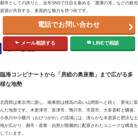
都市としての誇りと、近年SNSで注目を集める「濃溝の滝」などの観光
資源が共存する、多面的な魅力を持つ街です。
電話でお問い合わせ
メール相談する
LINEで相談
【2. 地理】
臨海コンビナートから「房総の奥座敷」まで広がる多
様な地勢
北西部は東京湾に面し、南東部は標高の高い山間部へと続く、変化に富
んだ地形です。木更津市、富津市、鴨川市、市原市、大多喜町と隣接。
小糸川や小櫃川（おびつがわ）の流域には、清らかな水資源と肥沃な土
地が広がり、都市・産業・自然が階層的に配置されたユニークな構造を
しています。