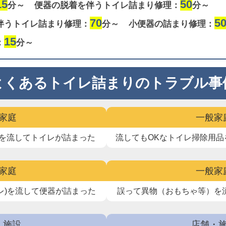
15
50
分～
便器の脱着を伴うトイレ詰まり修理：
分～
70
5
伴うトイレ詰まり修理：
分～
小便器の詰まり修理：
15
：
分～
よくあるトイレ詰まりのトラブル事
家庭
一般家
を流して
トイレが詰まった
流してもOKなトイレ掃除用品
家庭
一般家
レ)を流して
便器が詰まった
誤って異物（おもちゃ等）を
・施設
店舗・