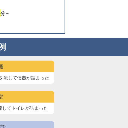
0
分～
例
庭
を流して
便器が詰まった
庭
流して
トイレが詰まった
施設