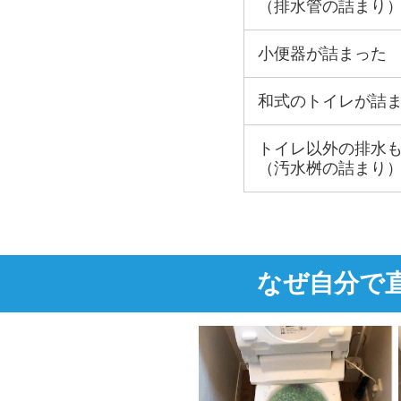
（排水管の詰まり
小便器が詰まった
和式のトイレが詰
トイレ以外の排水
（汚水桝の詰まり
なぜ自分で