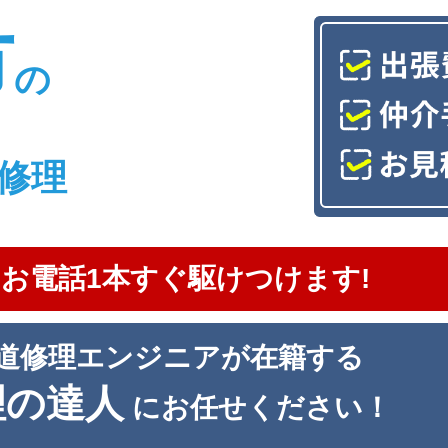
市
の
修理
お電話1本すぐ駆けつけます!
道修理エンジニアが在籍する
理の達人
にお任せください！