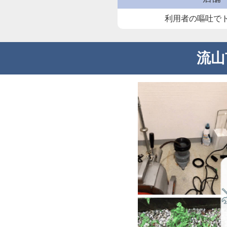
利用者の嘔吐で
流山