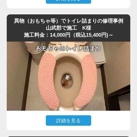
便器を脱着し、排水路の奥を確認すると、大きく膨れた猫
深夜、急な体調不良で嘔吐してしまい、そのままトイレに
砂が排水管入り口で完全に固まり、通常の機材が届かない
流したところ水位がみるみる上昇し、まったく流れなくな
位置で塞いでいました。
異物（おもちゃ等）でトイレ詰まりの修理事例
ったというご相談がありました。
固まりを丁寧に除去し、排水管内部も確認したうえで通水
山武郡で施工 K様
施工料金：14,000円（税込15,400円)～
現場に伺って状況を確認すると、便器の奥で胃内容物と食
テストを実施すると、問題なく排水が流れる状態に戻りま
べカスが固まり、節水型トイレ特有の弱い排水圧では奥へ
した。
流れきらず、S字奥で完全に滞留している状態でした。
こうした嘔吐物の詰まりは表面では見えず、内部の奥深く
作業後、お客様には「流せると書かれている猫砂でも、実
で団子状になって固まるため、ラバーカップではほとんど
際には詰まりやすい」「トイレに流さずゴミとして処理す
動かないことが多いです。
る方が安全」といった再発防止のポイントをお伝えしまし
今回のケースは山武郡の住宅で、排水管の角度が少し急だ
た。
ったことも影響して詰まりが強固になっていました。
猫砂の詰まりは便器内部の奥で固まるケースが多く、便器
改善には業務用の高圧ポンプを使用し、便器内部の閉塞部
脱着が必要になる重度詰まりとして非常に多いトラブルで
分に向けて圧力を段階的に加えて作業を実施しました。
す。
急激な圧力は逆流を招くため負荷を確認しながら慎重に加
圧すると、数回の作業で固まった嘔吐物が崩れ、排水路の
詳細を見る
奥へとスムーズに押し流されて通水が回復しました。
小さなお子様がトイレで遊んでいた際、うっかりおもちゃ
複数回の流しテストでも水位・流れともに安定し、通常通