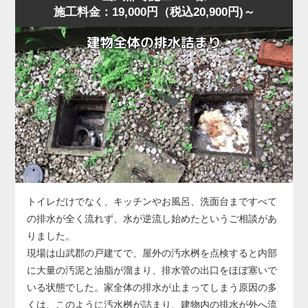
施工料金：19,000円（税込20,900円)～
に水位が上がり、明らかに排水経路の奥に問題がある様
に排水される状態に回復しました。
子。
作業後、お客様には「異物は見えなくても奥で止まってい
山武郡の住宅でもよくありますが、こうした「慢性的な詰
ることが多い」「無理に押し流そうとすると状態が悪化す
まり」は便器内部ではなく配管側に原因があることが多
る」ことをお伝えし、子どもが触れやすい物はトイレ周辺
く、ラバーカップや薬剤では根本的に改善しません。
に置かないよう注意点もご案内しました。
今回の状況は、便器の手前では改善できないと判断し、便
器を一度取り外して配管へ直接アクセスする方法を選択し
ました。
便器脱着後、排水管の奥を確認すると、長年の汚れや固形
化した汚物が管内のカーブ部分で厚く堆積し、水の流れを
大きく妨げている状態。
このままでは再発を繰り返すため、業務用のトーラー（ワ
トイレだけでなく、キッチンやお風呂、洗面台まですべて
イヤー式排管清掃機）を使用し、固着した詰まりを貫通・
の排水が全く流れず、水が逆流し始めたというご相談があ
除去する作業を実施しました。
りました。
数回の施工で厚い固まりが崩れ、通水が一気に改善。
現場は山武郡の戸建てで、屋外の汚水桝を点検すると内部
複数回の排水テストでも安定した流れが確認できました。
に大量の汚泥と油脂が溜まり、排水管の出口をほぼ塞いで
なお、今回のような配管内部の詰まりが悪化すると、トー
いる状態でした。家全体の排水が止まってしまう原因の多
ラーでも貫通できないほど硬化した状態になることがあ
くは、このように汚水桝が詰まり、建物内の排水が外へ流