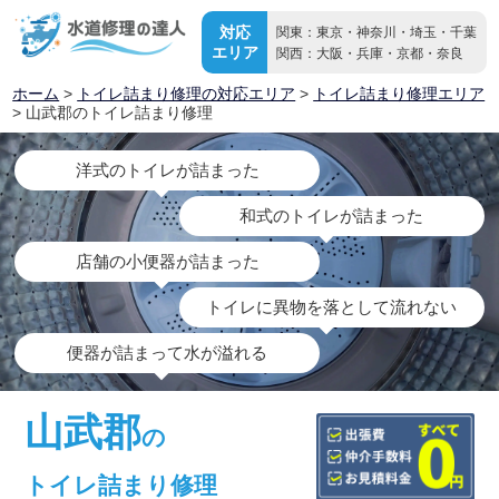
対応
関東：東京・神奈川・埼玉・千葉
エリア
関西：大阪・兵庫・京都・奈良
ホーム
>
トイレ詰まり修理の対応エリア
>
トイレ詰まり修理エリア
> 山武郡のトイレ詰まり修理
洋式のトイレが詰まった
和式のトイレが詰まった
店舗の小便器が詰まった
トイレに異物を落として流れない
便器が詰まって水が溢れる
山武郡
の
トイレ詰まり修理