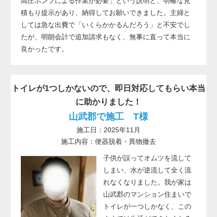
高圧ポンプによる作業が必要」という説明と、明確な見
積もり提示があり、納得してお願いできました。主婦と
しては急な出費で「いくらかかるんだろう」と不安でし
たが、明朗会計で追加請求もなく、無事に直って本当に
良かったです。
トイレが1つしかないので、即日対応してもらい本当
に助かりました！
山武郡で施工 T様
施工日：2025年11月
施工内容：便器脱着・異物撤去
子供が誤ってオムツを流して
しまい、水が逆流して全く流
れなくなりました。我が家は
山武郡のマンション住まいで
トイレが一つしかなく、この