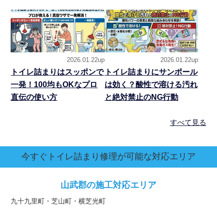
2026.01.22up
2026.01.22up
トイレ詰まりはスッポンで
トイレ詰まりにサンポール
一発！100均もOKなプロ
は効く？酸性で溶ける汚れ
直伝の使い方
と絶対禁止のNG行動
すべて見る
今すぐトイレ詰まり修理が可能な対応エリア
山武郡の施工対応エリア
九十九里町・芝山町・横芝光町