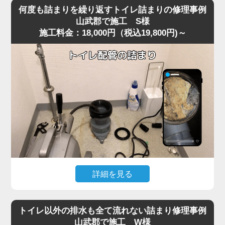
を便器に落としてしまい、そのまま気付かず流してしまっ
り使用できる状態へ無事復旧。
何度も詰まりを繰り返すトイレ詰まりの修理事例
たことで水位が上がり続け、全く流れなくなったというご
作業後は、嘔吐物は固まりやすいため一度に流さず、紙や
山武郡で施工 S様
施工料金：18,000円（税込19,800円)～
相談がありました。
水で分けながら処理する方法をご案内。
現場に到着して状況を確認すると、表面上は見えないもの
の、便器内部のカーブした部分で異物がしっかりと引っ掛
かっており、水だけがわずかに抜けていく典型的な異物詰
まりの状態。
こうしたケースは山武郡の住宅でもよく見られ、特に節水
型トイレは排水路が細いため、おもちゃ・キャップ・固形
物などが奥で詰まると家庭用の道具では動かせません。
今回は便器内部で異物が強く噛み込み、手前からの作業で
は取り出しが不可能だったため、便器を一度取り外す脱着
作業で対処しました。
便器を慎重に外し、裏側の排水経路を確認すると、小さな
詳細を見る
プラスチックのおもちゃが排水管の入口で完全に引っかか
以前からトイレの流れが悪く、数日おきに詰まりを繰り返
っており、通常の吸引式工具では届かない位置でした。
すというご相談がありました。
異物を取り除き、排水路の汚れや残留物も清掃したうえで
トイレ以外の排水も全て流れない詰まり修理事例
現場で便器の状態を確認すると、一時的には流れてもすぐ
再度便器を設置し、通水テストを行うと問題なくスムーズ
山武郡で施工 W様