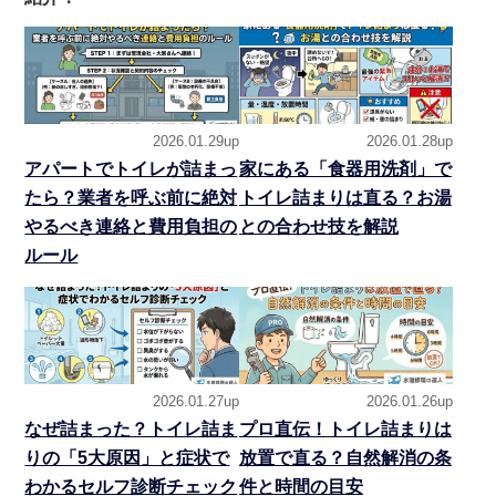
2026.01.29up
2026.01.28up
アパートでトイレが詰まっ
家にある「食器用洗剤」で
たら？業者を呼ぶ前に絶対
トイレ詰まりは直る？お湯
やるべき連絡と費用負担の
との合わせ技を解説
ルール
2026.01.27up
2026.01.26up
なぜ詰まった？トイレ詰ま
プロ直伝！トイレ詰まりは
りの「5大原因」と症状で
放置で直る？自然解消の条
わかるセルフ診断チェック
件と時間の目安