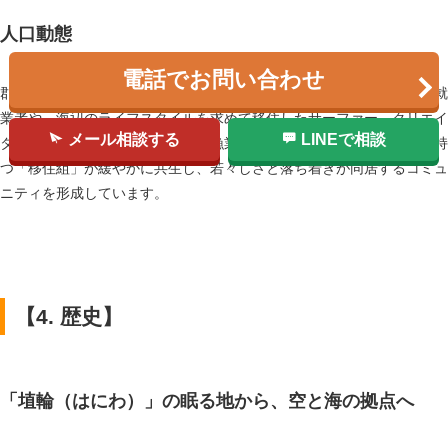
人口動態
電話でお問い合わせ
郡全体（3町）の人口は約4万8千人（2026年現在）。成田空港関連の就
業者や、海辺のライフスタイルを求めて移住したサーファー、クリエイ
メール相談する
LINEで相談
ターが急増しています。伝統的な漁業・農業世帯と、新しい価値観を持
つ「移住組」が緩やかに共生し、若々しさと落ち着きが同居するコミュ
ニティを形成しています。
【4. 歴史】
「埴輪（はにわ）」の眠る地から、空と海の拠点へ