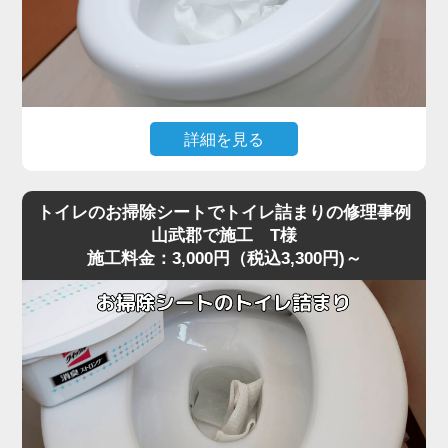
詳細を見る
大量のトイレットペーパーを一度に流した直後から水位が
下がらなくなり、トイレが全く使えなくなったというご相
トイレのお掃除シートでトイレ詰まりの修理事例
談がありました。
山武郡で施工 T様
施工料金：3,000円（税込3,300円)～
現場に到着して状況を確認すると、便器の奥でペーパーが
大きな塊になっており、ラバーカップでは全く動かないほ
ど強く噛み込んでいる状態でした。
最近の節水型トイレは水量が少ないため、山武郡周辺でも
大量のトイレットペーパーがS字カーブの奥で団子状に固
まり、手前には見えない位置で完全に閉塞を起こすケース
が増えています。
こうした奥の詰まりは家庭用の道具では届かず、無理に押