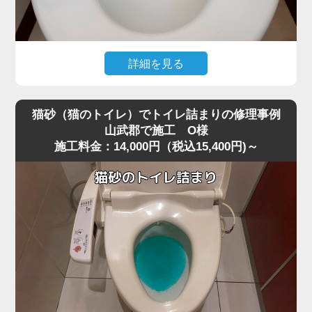
すと内部でさらに強く詰まってしまうことがあります。
今回は業務用の高圧ポンプを使用し、詰まりの核心部分へ
圧力を段階的にかける方法で作業を行いました。
急激に圧力を加えると便器に負担がかかるため、内部の抵
詳細を見る
抗を確認しながら慎重に数回加圧。
トイレ掃除の際に使用したお掃除シートを流したところ、
すると、固まっていたペーパーの塊が崩れ、排水路の奥へ
水位が上がったまま下がらなくなり、トイレが完全に詰ま
押し流されて一気に通水が回復しました。
猫砂（猫のトイレ）でトイレ詰まりの修理事例
ってしまったというご相談がありました。
作業後は複数回の排水テストも行い、逆流・異音・水位の
山武郡で施工 O様
施工料金：14,000円（税込15,400円)～
現場を確認すると、便器の奥でシートがしっかりと引っ掛
異常がないことを確認し、安心して使用できる状態に復
かり、手前の見える部分ではなくS字奥で固く詰まってい
旧。
る状態でした。
最後に、再発防止策として「トイレットペーパーは2～3回
最近は「流せる」と書かれたお掃除シートが普及していま
に分けて流す」「厚手ペーパーを大量に使わない」など正
すが、実際にはトイレットペーパーほど水に溶けにくく、
しい使い方もお伝えしました。
山武郡周辺でもシート詰まりのトラブルが増えています。
大量のペーパーによる詰まりは軽度に見えても、便器内部
特に節水型トイレでは水量が少ないため、少し厚めのシー
の奥で固まっていることが多く、高圧ポンプのような専門
トでも奥で丸まって団子状に固まりやすく、家庭用のラバ
機材でないと解消が難しいケースが非常に多いです。
ーカップではほとんど動かないケースが多いのが特徴で
す。