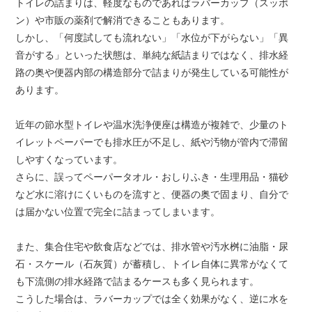
トイレの詰まりは、軽度なものであればラバーカップ（スッポ
ン）や市販の薬剤で解消できることもあります。
しかし、「何度試しても流れない」「水位が下がらない」「異
音がする」といった状態は、単純な紙詰まりではなく、排水経
路の奥や便器内部の構造部分で詰まりが発生している可能性が
あります。
近年の節水型トイレや温水洗浄便座は構造が複雑で、少量のト
イレットペーパーでも排水圧が不足し、紙や汚物が管内で滞留
しやすくなっています。
さらに、誤ってペーパータオル・おしりふき・生理用品・猫砂
など水に溶けにくいものを流すと、便器の奥で固まり、自分で
は届かない位置で完全に詰まってしまいます。
また、集合住宅や飲食店などでは、排水管や汚水桝に油脂・尿
石・スケール（石灰質）が蓄積し、トイレ自体に異常がなくて
も下流側の排水経路で詰まるケースも多く見られます。
こうした場合は、ラバーカップでは全く効果がなく、逆に水を