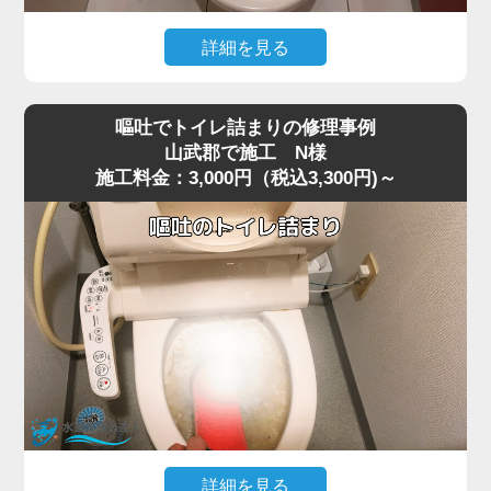
今回の現場では、業務用の高圧ポンプを使用し、詰まりの
ある深い位置に圧力を段階的にかけて作業を行いました。
詳細を見る
数回加圧すると、固まっていたシートの塊が崩れ、排水路
猫トイレの掃除で使用した猫砂を流したところ、水が全く
の奥へ流れて通水が回復。
引かなくなりトイレが使えなくなったというご相談があり
複数回の流しテストでも異常はなく、通常利用できる状態
嘔吐でトイレ詰まりの修理事例
ました。
へ復旧しました。
山武郡で施工 N様
施工料金：3,000円（税込3,300円)～
現場で状況を確認すると、便器の内部で猫砂が固まり、排
お掃除シートは「流せる」と表記されていても、実際には
水路を完全に塞いでいる状態でした。
水に溶けず、トラブルの原因になりやすいため、便器に流
最近は「流せる」と書かれた猫砂も販売されていますが、
さずにゴミ箱へ捨てることが一番安全です。
実際には水に触れると急激に膨張したり、塊になったりす
詰まりや水位の異常が出た場合は無理に流さず、早めにご
るため、排水経路の奥で詰まりやすく、山武郡周辺でも同
相談いただくことをおすすめします。
様のトラブルが増えています。
特に節水型トイレでは水量が少ないため、砂の一部が奥で
固まると、ラバーカップや薬剤ではまったく効果が出ない
ケースが多いのが特徴です。
今回の現場では、表面的な処置では改善が見込めないた
め、便器を一度取り外して内部の閉塞箇所に直接アクセス
する方法を選択しました。
詳細を見る