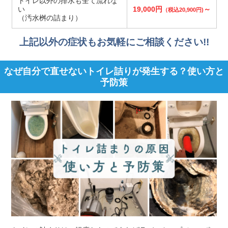
トイレ以外の排水も全て流れな
い
19,000円
～
（税込20,900円)
（汚水桝の詰まり）
上記以外の症状もお気軽にご相談ください!!
なぜ自分で直せないトイレ詰りが発生する？使い方と
予防策