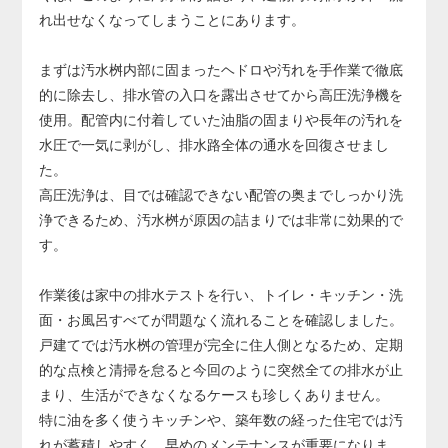
り、その場合は配管の交換が必要になります。
れ出せなくなってしまうことにあります。
配管交換は床や壁の解体を伴う大規模工事となり、費用も
大きくなるため、早めの対応が非常に重要です。
まずは汚水桝内部に固まったヘドロや汚れを手作業で徹底
的に除去し、排水管の入口を露出させてから高圧洗浄機を
使用。配管内に付着していた油脂の固まりや長年の汚れを
水圧で一気に剥がし、排水路全体の通水を回復させまし
た。
高圧洗浄は、目では確認できない配管の奥までしっかり洗
浄できるため、汚水桝が原因の詰まりでは非常に効果的で
す。
作業後は家中の排水テストを行い、トイレ・キッチン・洗
面・お風呂すべてが問題なく流れることを確認しました。
戸建てでは汚水桝の管理が完全に住人側となるため、定期
的な点検と清掃を怠ると今回のように突然全ての排水が止
まり、生活ができなくなるケースも珍しくありません。
特に油を多く使うキッチンや、築年数の経った住宅では汚
れが蓄積しやすく、早めのメンテナンスが重要になりま