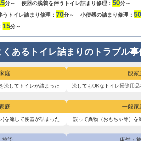
15
50
分～
便器の脱着を伴うトイレ詰まり修理：
分～
70
5
伴うトイレ詰まり修理：
分～
小便器の詰まり修理：
15
：
分～
よくあるトイレ詰まりのトラブル事
家庭
一般家
を流して
トイレが詰まった
流してもOKなトイレ掃除用品
家庭
一般家
レ)を流して
便器が詰まった
誤って異物（おもちゃ等）を
・施設
店舗・