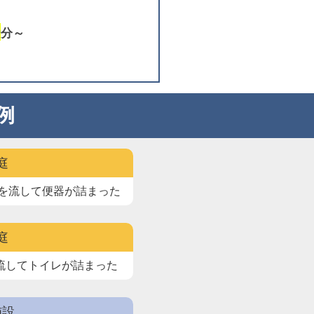
0
分～
例
庭
を流して
便器が詰まった
庭
流して
トイレが詰まった
施設