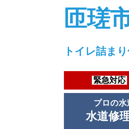
匝瑳
トイレ詰まり
緊急対応
プロの水
水道修