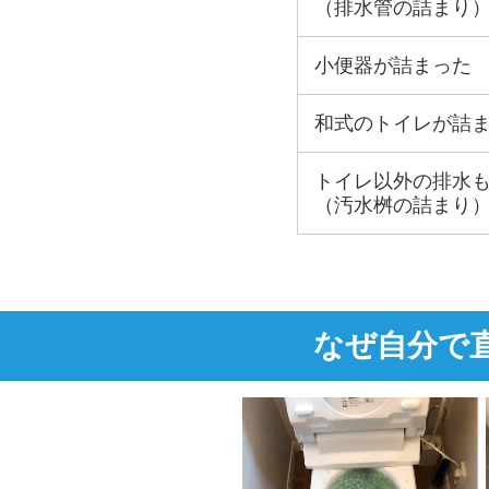
（排水管の詰まり
小便器が詰まった
和式のトイレが詰
トイレ以外の排水
（汚水桝の詰まり
なぜ自分で