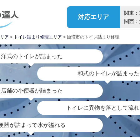
関東：
対応
エリア
関西：
リア
>
トイレ詰まり修理エリア
> 匝瑳市のトイレ詰まり修理
洋式のトイレが詰まった
和式のトイレが詰まった
店舗の小便器が詰まった
トイレに異物を落として流れ
便器が詰まって水が溢れる