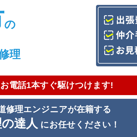
市
の
修理
お電話1本すぐ駆けつけます!
道修理エンジニアが在籍する
理の達人
にお任せください！