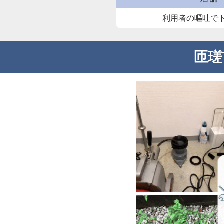
利用者の嘔吐で
匝瑳