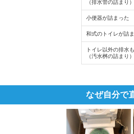
（排水管の詰まり
小便器が詰まった
和式のトイレが詰
トイレ以外の排水
（汚水桝の詰まり
なぜ自分で