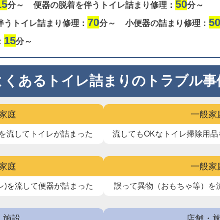
15
50
分～
便器の脱着を伴うトイレ詰まり修理：
分～
70
5
伴うトイレ詰まり修理：
分～
小便器の詰まり修理：
15
：
分～
よくあるトイレ詰まりのトラブル事
家庭
一般家
を流して
トイレが詰まった
流してもOKなトイレ掃除用品
家庭
一般家
レ)を流して
便器が詰まった
誤って異物（おもちゃ等）を
・施設
店舗・