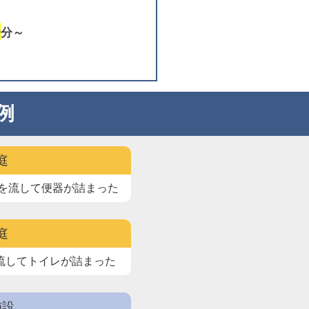
0
分～
例
庭
を流して
便器が詰まった
庭
流して
トイレが詰まった
施設