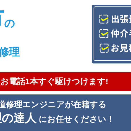
市
の
修理
お電話1本すぐ駆けつけます!
道修理エンジニアが在籍する
理の達人
にお任せください！