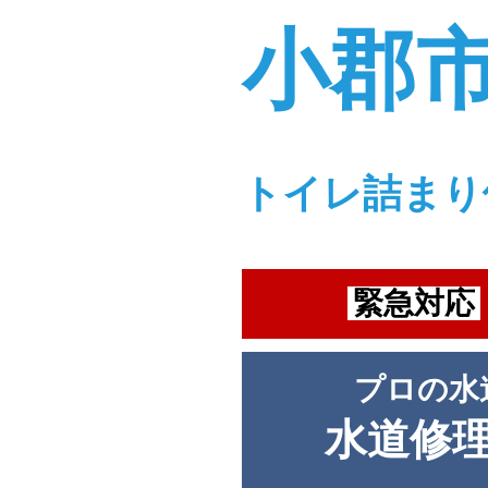
小郡
トイレ詰まり
緊急対応
プロの水
水道修