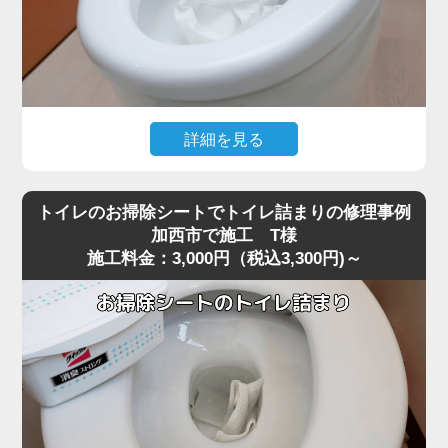
詳細を見る
大量のトイレットペーパーを一度に流した直後から水位が
下がらなくなり、トイレが全く使えなくなったというご相
トイレのお掃除シートでトイレ詰まりの修理事例
談がありました。
加西市で施工 T様
施工料金：3,000円（税込3,300円)～
現場に到着して状況を確認すると、便器の奥でペーパーが
大きな塊になっており、ラバーカップでは全く動かないほ
ど強く噛み込んでいる状態でした。
最近の節水型トイレは水量が少ないため、加西市周辺でも
大量のトイレットペーパーがS字カーブの奥で団子状に固
まり、手前には見えない位置で完全に閉塞を起こすケース
が増えています。
こうした奥の詰まりは家庭用の道具では届かず、無理に押