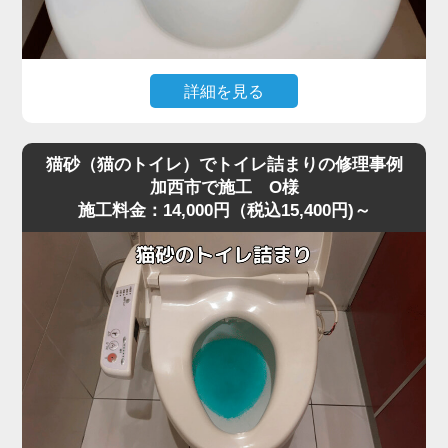
すと内部でさらに強く詰まってしまうことがあります。
今回は業務用の高圧ポンプを使用し、詰まりの核心部分へ
圧力を段階的にかける方法で作業を行いました。
急激に圧力を加えると便器に負担がかかるため、内部の抵
詳細を見る
抗を確認しながら慎重に数回加圧。
トイレ掃除の際に使用したお掃除シートを流したところ、
すると、固まっていたペーパーの塊が崩れ、排水路の奥へ
水位が上がったまま下がらなくなり、トイレが完全に詰ま
押し流されて一気に通水が回復しました。
猫砂（猫のトイレ）でトイレ詰まりの修理事例
ってしまったというご相談がありました。
作業後は複数回の排水テストも行い、逆流・異音・水位の
加西市で施工 O様
施工料金：14,000円（税込15,400円)～
現場を確認すると、便器の奥でシートがしっかりと引っ掛
異常がないことを確認し、安心して使用できる状態に復
かり、手前の見える部分ではなくS字奥で固く詰まってい
旧。
る状態でした。
最後に、再発防止策として「トイレットペーパーは2～3回
最近は「流せる」と書かれたお掃除シートが普及していま
に分けて流す」「厚手ペーパーを大量に使わない」など正
すが、実際にはトイレットペーパーほど水に溶けにくく、
しい使い方もお伝えしました。
加西市周辺でもシート詰まりのトラブルが増えています。
大量のペーパーによる詰まりは軽度に見えても、便器内部
特に節水型トイレでは水量が少ないため、少し厚めのシー
の奥で固まっていることが多く、高圧ポンプのような専門
トでも奥で丸まって団子状に固まりやすく、家庭用のラバ
機材でないと解消が難しいケースが非常に多いです。
ーカップではほとんど動かないケースが多いのが特徴で
す。