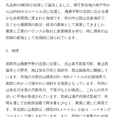
九会村の6町村が合併して誕生しました。県庁所在地の神戸市か
らは約40キロメートル北に位置し、播磨平野の北部に広がる豊
かな自然環境に恵まれた地域です。市の中心部は北条地区で、
古くから播磨国の政治・経済の要衝として発展してきました。
農業と工業のバランスが取れた産業構造を持ち、特に酒米の山
田錦の産地として全国的に知られています。
2．地理
加西市は播磨平野の北部に位置し、北は多可郡多可町、東は西
脇市と小野市、南は加古川市と高砂市、西は姫路市に隣接して
います。市域の大部分は標高100～300メートルの丘陵地帯で、
南部に向かって緩やかに傾斜する地形となっています。市内に
は加古川水系の万願寺川、下里川などが南流し、これらの河川
沿いに平地が形成されています。気候は瀬戸内海式気候で、年
間を通じて比較的温暖で降水量も少なく、農業に適した環境で
す。市北部には善防山（標高251メートル）があり、ハイキング
コースとして親しまれています。また、市内には多数のため池