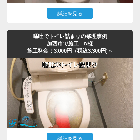
今回の現場では、業務用の高圧ポンプを使用し、詰まりの
ある深い位置に圧力を段階的にかけて作業を行いました。
詳細を見る
数回加圧すると、固まっていたシートの塊が崩れ、排水路
猫トイレの掃除で使用した猫砂を流したところ、水が全く
の奥へ流れて通水が回復。
引かなくなりトイレが使えなくなったというご相談があり
複数回の流しテストでも異常はなく、通常利用できる状態
嘔吐でトイレ詰まりの修理事例
ました。
へ復旧しました。
加西市で施工 N様
施工料金：3,000円（税込3,300円)～
現場で状況を確認すると、便器の内部で猫砂が固まり、排
お掃除シートは「流せる」と表記されていても、実際には
水路を完全に塞いでいる状態でした。
水に溶けず、トラブルの原因になりやすいため、便器に流
最近は「流せる」と書かれた猫砂も販売されていますが、
さずにゴミ箱へ捨てることが一番安全です。
実際には水に触れると急激に膨張したり、塊になったりす
詰まりや水位の異常が出た場合は無理に流さず、早めにご
るため、排水経路の奥で詰まりやすく、加西市周辺でも同
相談いただくことをおすすめします。
様のトラブルが増えています。
特に節水型トイレでは水量が少ないため、砂の一部が奥で
固まると、ラバーカップや薬剤ではまったく効果が出ない
ケースが多いのが特徴です。
今回の現場では、表面的な処置では改善が見込めないた
め、便器を一度取り外して内部の閉塞箇所に直接アクセス
する方法を選択しました。
詳細を見る