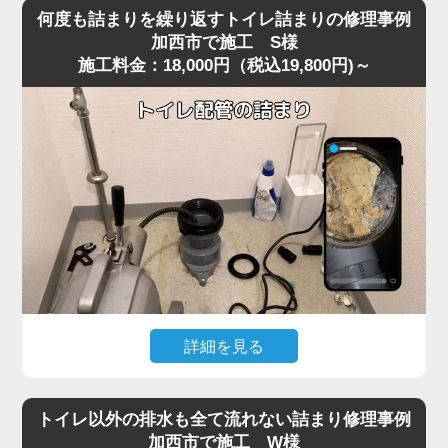
を便器に落としてしまい、そのまま気付かず流してしまっ
り使用できる状態へ無事復旧。
何度も詰まりを繰り返すトイレ詰まりの修理事例
たことで水位が上がり続け、全く流れなくなったというご
作業後は、嘔吐物は固まりやすいため一度に流さず、紙や
加西市で施工 S様
施工料金：18,000円（税込19,800円)～
相談がありました。
水で分けながら処理する方法をご案内。
現場に到着して状況を確認すると、表面上は見えないもの
の、便器内部のカーブした部分で異物がしっかりと引っ掛
かっており、水だけがわずかに抜けていく典型的な異物詰
まりの状態。
こうしたケースは加西市の住宅でもよく見られ、特に節水
型トイレは排水路が細いため、おもちゃ・キャップ・固形
物などが奥で詰まると家庭用の道具では動かせません。
今回は便器内部で異物が強く噛み込み、手前からの作業で
は取り出しが不可能だったため、便器を一度取り外す脱着
作業で対処しました。
便器を慎重に外し、裏側の排水経路を確認すると、小さな
詳細を見る
プラスチックのおもちゃが排水管の入口で完全に引っかか
以前からトイレの流れが悪く、数日おきに詰まりを繰り返
っており、通常の吸引式工具では届かない位置でした。
すというご相談がありました。
異物を取り除き、排水路の汚れや残留物も清掃したうえで
トイレ以外の排水も全て流れない詰まり修理事例
現場で便器の状態を確認すると、一時的には流れてもすぐ
再度便器を設置し、通水テストを行うと問題なくスムーズ
加西市で施工 W様