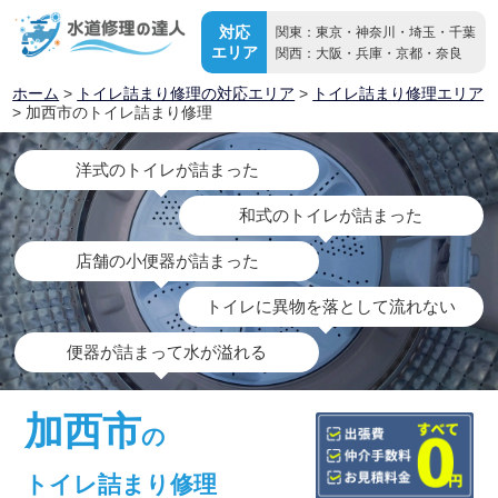
対応
関東：東京・神奈川・埼玉・千葉
エリア
関西：大阪・兵庫・京都・奈良
ホーム
>
トイレ詰まり修理の対応エリア
>
トイレ詰まり修理エリア
> 加西市のトイレ詰まり修理
洋式のトイレが詰まった
和式のトイレが詰まった
店舗の小便器が詰まった
トイレに異物を落として流れない
便器が詰まって水が溢れる
加西市
の
トイレ詰まり修理