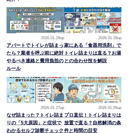
2026.01.29up
2026.01.28up
アパートでトイレが詰まっ
家にある「食器用洗剤」で
たら？業者を呼ぶ前に絶対
トイレ詰まりは直る？お湯
やるべき連絡と費用負担の
との合わせ技を解説
ルール
2026.01.27up
2026.01.26up
なぜ詰まった？トイレ詰ま
プロ直伝！トイレ詰まりは
りの「5大原因」と症状で
放置で直る？自然解消の条
わかるセルフ診断チェック
件と時間の目安