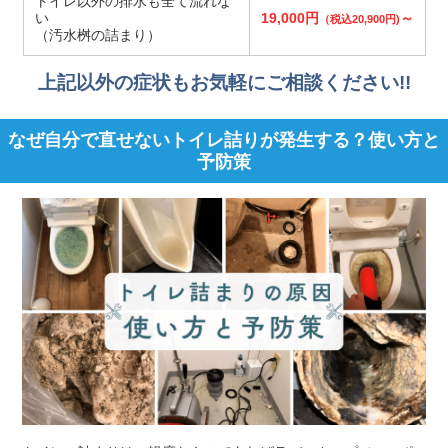
トイレ以外の排水も全て流れな
い
19,000円
～
（税込20,900円)
（汚水桝の詰まり）
上記以外の症状もお気軽にご相談ください!!
なぜ自分で直せないトイレ詰りが発生する？使い方と
予防策