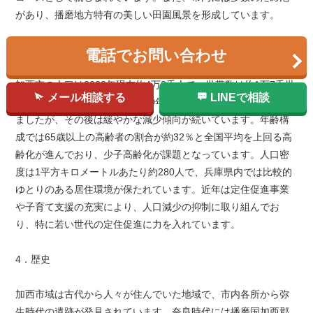
があり、播磨地方特有の美しい田園風景を形成しています。
3．人口
電話でお問い合わせ
加西市の人口は2023年現在約4万2千人で、世帯数は約1万7千世
メール相談する
LINEで相談
帯です。高度経済成長期の1970年代には人口5万人を超えてい
ましたが、その後は緩やかな減少傾向が続いています。年齢構
成では65歳以上の高齢者の割合が約32％と全国平均を上回る高
齢化が進んでおり、少子高齢化が課題となっています。人口密
度は1平方キロメートルあたり約280人で、兵庫県内では比較的
ゆとりのある居住環境が保たれています。近年は定住促進事業
や子育て支援の充実により、人口減少の抑制に取り組んでお
り、特に若い世代の定住促進に力を入れています。
4．歴史
加西市域は古代から人々が住んでいた地域で、市内各所から弥
生時代の遺跡が発見されています。奈良時代には播磨国加西郡