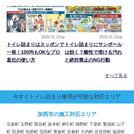
2026.01.22up
2026.01.22up
トイレ詰まりはスッポンで
トイレ詰まりにサンポール
一発！100均もOKなプロ
は効く？酸性で溶ける汚れ
直伝の使い方
と絶対禁止のNG行動
すべて見る
今すぐトイレ詰まり修理が可能な対応エリア
加西市の施工対応エリア
北条町 玉野町 西谷町 坂本町 網引町 鶉野町 下里町 繁昌町 山下
町 田原町 別府町 窪田町 豊倉町 笹倉町 大内町 佐谷田町 福居町