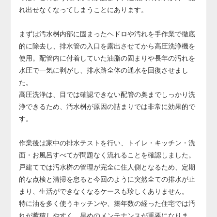
り、その場合は配管の交換が必要になります。
れ出せなくなってしまうことにあります。
配管交換は床や壁の解体を伴う大規模工事となり、費用も
大きくなるため、早めの対応が非常に重要です。
まずは汚水桝内部に固まったヘドロや汚れを手作業で徹底
的に除去し、排水管の入口を露出させてから高圧洗浄機を
使用。配管内に付着していた油脂の固まりや長年の汚れを
水圧で一気に剥がし、排水路全体の通水を回復させまし
た。
高圧洗浄は、目では確認できない配管の奥までしっかり洗
浄できるため、汚水桝が原因の詰まりでは非常に効果的で
す。
作業後は家中の排水テストを行い、トイレ・キッチン・洗
面・お風呂すべてが問題なく流れることを確認しました。
戸建てでは汚水桝の管理が完全に住人側となるため、定期
的な点検と清掃を怠ると今回のように突然全ての排水が止
まり、生活ができなくなるケースも珍しくありません。
特に油を多く使うキッチンや、築年数の経った住宅では汚
れが蓄積しやすく、早めのメンテナンスが重要になりま