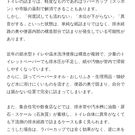
トイレの詰まりは、軽度なものであればラバーカップ（スッポ
ン）や市販の薬剤で解消できることもあります。
しかし、「何度試しても流れない」「水位が下がらない」「異
音がする」といった状態は、単純な紙詰まりではなく、排水経
路の奥や便器内部の構造部分で詰まりが発生している可能性が
あります。
近年の節水型トイレや温水洗浄便座は構造が複雑で、少量のト
イレットペーパーでも排水圧が不足し、紙や汚物が管内で滞留
しやすくなっています。
さらに、誤ってペーパータオル・おしりふき・生理用品・猫砂
など水に溶けにくいものを流すと、便器の奥で固まり、自分で
は届かない位置で完全に詰まってしまいます。
また、集合住宅や飲食店などでは、排水管や汚水桝に油脂・尿
石・スケール（石灰質）が蓄積し、トイレ自体に異常がなくて
も下流側の排水経路で詰まるケースも多く見られます。
こうした場合は、ラバーカップでは全く効果がなく、逆に水を