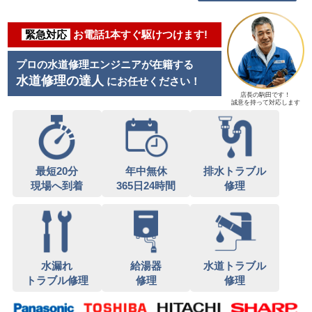
緊急対応
お電話1本すぐ駆けつけます!
プロの水道修理エンジニアが在籍する
水道修理の達人
にお任せください！
店長の駒田です！
誠意を持って対応します
最短20分
年中無休
排水トラブル
現場へ到着
365日24時間
修理
水漏れ
給湯器
水道トラブル
トラブル修理
修理
修理