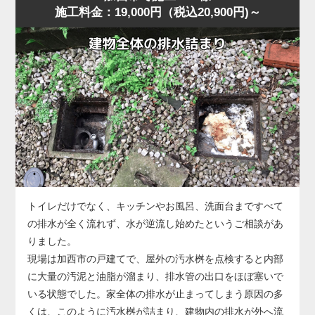
施工料金：19,000円（税込20,900円)～
に水位が上がり、明らかに排水経路の奥に問題がある様
に排水される状態に回復しました。
子。
作業後、お客様には「異物は見えなくても奥で止まってい
加西市の住宅でもよくありますが、こうした「慢性的な詰
ることが多い」「無理に押し流そうとすると状態が悪化す
まり」は便器内部ではなく配管側に原因があることが多
る」ことをお伝えし、子どもが触れやすい物はトイレ周辺
く、ラバーカップや薬剤では根本的に改善しません。
に置かないよう注意点もご案内しました。
今回の状況は、便器の手前では改善できないと判断し、便
器を一度取り外して配管へ直接アクセスする方法を選択し
ました。
便器脱着後、排水管の奥を確認すると、長年の汚れや固形
化した汚物が管内のカーブ部分で厚く堆積し、水の流れを
大きく妨げている状態。
このままでは再発を繰り返すため、業務用のトーラー（ワ
トイレだけでなく、キッチンやお風呂、洗面台まですべて
イヤー式排管清掃機）を使用し、固着した詰まりを貫通・
の排水が全く流れず、水が逆流し始めたというご相談があ
除去する作業を実施しました。
りました。
数回の施工で厚い固まりが崩れ、通水が一気に改善。
現場は加西市の戸建てで、屋外の汚水桝を点検すると内部
複数回の排水テストでも安定した流れが確認できました。
に大量の汚泥と油脂が溜まり、排水管の出口をほぼ塞いで
なお、今回のような配管内部の詰まりが悪化すると、トー
いる状態でした。家全体の排水が止まってしまう原因の多
ラーでも貫通できないほど硬化した状態になることがあ
くは、このように汚水桝が詰まり、建物内の排水が外へ流