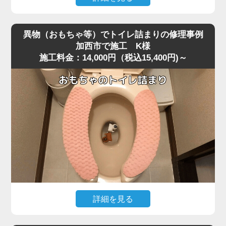
便器を脱着し、排水路の奥を確認すると、大きく膨れた猫
深夜、急な体調不良で嘔吐してしまい、そのままトイレに
砂が排水管入り口で完全に固まり、通常の機材が届かない
流したところ水位がみるみる上昇し、まったく流れなくな
位置で塞いでいました。
異物（おもちゃ等）でトイレ詰まりの修理事例
ったというご相談がありました。
固まりを丁寧に除去し、排水管内部も確認したうえで通水
加西市で施工 K様
施工料金：14,000円（税込15,400円)～
現場に伺って状況を確認すると、便器の奥で胃内容物と食
テストを実施すると、問題なく排水が流れる状態に戻りま
べカスが固まり、節水型トイレ特有の弱い排水圧では奥へ
した。
流れきらず、S字奥で完全に滞留している状態でした。
こうした嘔吐物の詰まりは表面では見えず、内部の奥深く
作業後、お客様には「流せると書かれている猫砂でも、実
で団子状になって固まるため、ラバーカップではほとんど
際には詰まりやすい」「トイレに流さずゴミとして処理す
動かないことが多いです。
る方が安全」といった再発防止のポイントをお伝えしまし
今回のケースは加西市の住宅で、排水管の角度が少し急だ
た。
ったことも影響して詰まりが強固になっていました。
猫砂の詰まりは便器内部の奥で固まるケースが多く、便器
改善には業務用の高圧ポンプを使用し、便器内部の閉塞部
脱着が必要になる重度詰まりとして非常に多いトラブルで
分に向けて圧力を段階的に加えて作業を実施しました。
す。
急激な圧力は逆流を招くため負荷を確認しながら慎重に加
圧すると、数回の作業で固まった嘔吐物が崩れ、排水路の
詳細を見る
奥へとスムーズに押し流されて通水が回復しました。
小さなお子様がトイレで遊んでいた際、うっかりおもちゃ
複数回の流しテストでも水位・流れともに安定し、通常通