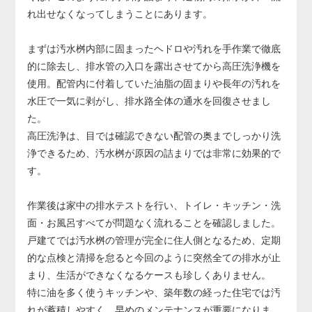
り、その場合は配管の交換が必要になります。
れ出せなくなってしまうことにあります。
配管交換は床や壁の解体を伴う大規模工事となり、費用も
大きくなるため、早めの対応が非常に重要です。
まずは汚水桝内部に固まったヘドロや汚れを手作業で徹底
的に除去し、排水管の入口を露出させてから高圧洗浄機を
使用。配管内に付着していた油脂の固まりや長年の汚れを
水圧で一気に剥がし、排水路全体の通水を回復させまし
た。
高圧洗浄は、目では確認できない配管の奥までしっかり洗
浄できるため、汚水桝が原因の詰まりでは非常に効果的で
す。
作業後は家中の排水テストを行い、トイレ・キッチン・洗
面・お風呂すべてが問題なく流れることを確認しました。
戸建てでは汚水桝の管理が完全に住人側となるため、定期
的な点検と清掃を怠ると今回のように突然全ての排水が止
まり、生活ができなくなるケースも珍しくありません。
特に油を多く使うキッチンや、築年数の経った住宅では汚
れが蓄積しやすく、早めのメンテナンスが重要になりま