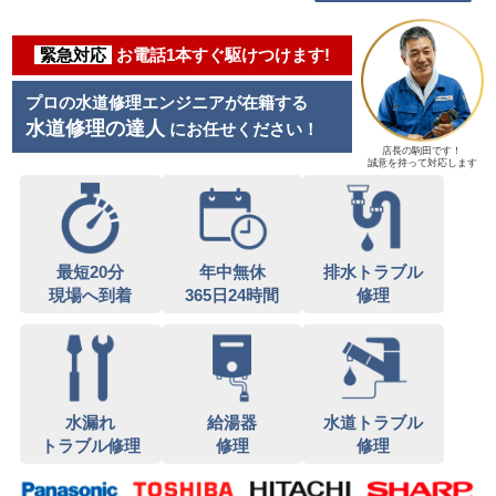
緊急対応
お電話1本すぐ駆けつけます!
プロの水道修理エンジニアが在籍する
水道修理の達人
にお任せください！
店長の駒田です！
誠意を持って対応します
最短20分
年中無休
排水トラブル
現場へ到着
365日24時間
修理
水漏れ
給湯器
水道トラブル
トラブル修理
修理
修理