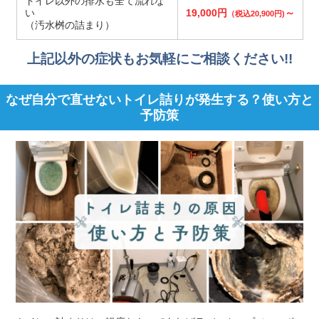
トイレ以外の排水も全て流れな
い
19,000円
～
（税込20,900円)
（汚水桝の詰まり）
上記以外の症状もお気軽にご相談ください!!
なぜ自分で直せないトイレ詰りが発生する？使い方と
予防策