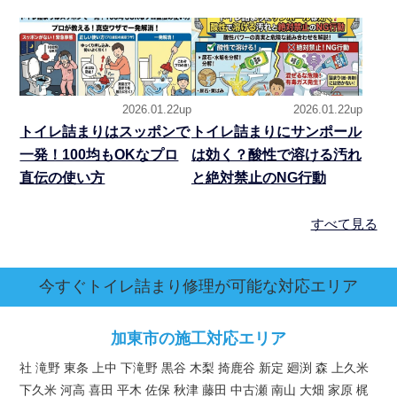
2026.01.22up
2026.01.22up
トイレ詰まりはスッポンで
トイレ詰まりにサンポール
一発！100均もOKなプロ
は効く？酸性で溶ける汚れ
直伝の使い方
と絶対禁止のNG行動
すべて見る
今すぐトイレ詰まり修理が可能な対応エリア
加東市の施工対応エリア
社 滝野 東条 上中 下滝野 黒谷 木梨 掎鹿谷 新定 廻渕 森 上久米
下久米 河高 喜田 平木 佐保 秋津 藤田 中古瀬 南山 大畑 家原 梶