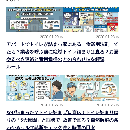
2026.01.29up
2026.01.28up
アパートでトイレが詰まっ
家にある「食器用洗剤」で
たら？業者を呼ぶ前に絶対
トイレ詰まりは直る？お湯
やるべき連絡と費用負担の
との合わせ技を解説
ルール
2026.01.27up
2026.01.26up
なぜ詰まった？トイレ詰ま
プロ直伝！トイレ詰まりは
りの「5大原因」と症状で
放置で直る？自然解消の条
わかるセルフ診断チェック
件と時間の目安