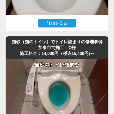
すと内部でさらに強く詰まってしまうことがあります。
今回は業務用の高圧ポンプを使用し、詰まりの核心部分へ
圧力を段階的にかける方法で作業を行いました。
急激に圧力を加えると便器に負担がかかるため、内部の抵
詳細を見る
抗を確認しながら慎重に数回加圧。
トイレ掃除の際に使用したお掃除シートを流したところ、
すると、固まっていたペーパーの塊が崩れ、排水路の奥へ
水位が上がったまま下がらなくなり、トイレが完全に詰ま
押し流されて一気に通水が回復しました。
猫砂（猫のトイレ）でトイレ詰まりの修理事例
ってしまったというご相談がありました。
作業後は複数回の排水テストも行い、逆流・異音・水位の
加東市で施工 O様
施工料金：14,000円（税込15,400円)～
現場を確認すると、便器の奥でシートがしっかりと引っ掛
異常がないことを確認し、安心して使用できる状態に復
かり、手前の見える部分ではなくS字奥で固く詰まってい
旧。
る状態でした。
最後に、再発防止策として「トイレットペーパーは2～3回
最近は「流せる」と書かれたお掃除シートが普及していま
に分けて流す」「厚手ペーパーを大量に使わない」など正
すが、実際にはトイレットペーパーほど水に溶けにくく、
しい使い方もお伝えしました。
加東市周辺でもシート詰まりのトラブルが増えています。
大量のペーパーによる詰まりは軽度に見えても、便器内部
特に節水型トイレでは水量が少ないため、少し厚めのシー
の奥で固まっていることが多く、高圧ポンプのような専門
トでも奥で丸まって団子状に固まりやすく、家庭用のラバ
機材でないと解消が難しいケースが非常に多いです。
ーカップではほとんど動かないケースが多いのが特徴で
す。