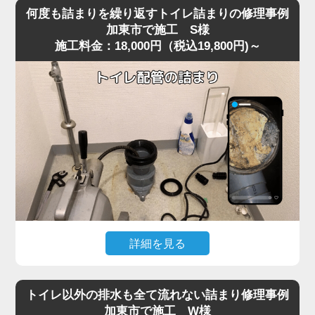
を便器に落としてしまい、そのまま気付かず流してしまっ
り使用できる状態へ無事復旧。
何度も詰まりを繰り返すトイレ詰まりの修理事例
たことで水位が上がり続け、全く流れなくなったというご
作業後は、嘔吐物は固まりやすいため一度に流さず、紙や
加東市で施工 S様
施工料金：18,000円（税込19,800円)～
相談がありました。
水で分けながら処理する方法をご案内。
現場に到着して状況を確認すると、表面上は見えないもの
の、便器内部のカーブした部分で異物がしっかりと引っ掛
かっており、水だけがわずかに抜けていく典型的な異物詰
まりの状態。
こうしたケースは加東市の住宅でもよく見られ、特に節水
型トイレは排水路が細いため、おもちゃ・キャップ・固形
物などが奥で詰まると家庭用の道具では動かせません。
今回は便器内部で異物が強く噛み込み、手前からの作業で
は取り出しが不可能だったため、便器を一度取り外す脱着
作業で対処しました。
便器を慎重に外し、裏側の排水経路を確認すると、小さな
詳細を見る
プラスチックのおもちゃが排水管の入口で完全に引っかか
以前からトイレの流れが悪く、数日おきに詰まりを繰り返
っており、通常の吸引式工具では届かない位置でした。
すというご相談がありました。
異物を取り除き、排水路の汚れや残留物も清掃したうえで
トイレ以外の排水も全て流れない詰まり修理事例
現場で便器の状態を確認すると、一時的には流れてもすぐ
再度便器を設置し、通水テストを行うと問題なくスムーズ
加東市で施工 W様