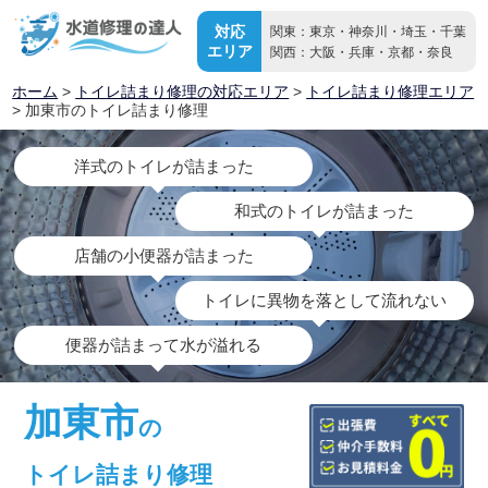
対応
関東：東京・神奈川・埼玉・千葉
エリア
関西：大阪・兵庫・京都・奈良
ホーム
>
トイレ詰まり修理の対応エリア
>
トイレ詰まり修理エリア
> 加東市のトイレ詰まり修理
洋式のトイレが詰まった
和式のトイレが詰まった
店舗の小便器が詰まった
トイレに異物を落として流れない
便器が詰まって水が溢れる
加東市
の
トイレ詰まり修理