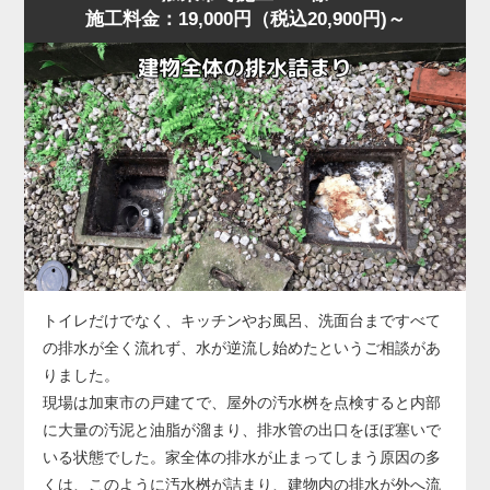
施工料金：19,000円（税込20,900円)～
に水位が上がり、明らかに排水経路の奥に問題がある様
に排水される状態に回復しました。
子。
作業後、お客様には「異物は見えなくても奥で止まってい
加東市の住宅でもよくありますが、こうした「慢性的な詰
ることが多い」「無理に押し流そうとすると状態が悪化す
まり」は便器内部ではなく配管側に原因があることが多
る」ことをお伝えし、子どもが触れやすい物はトイレ周辺
く、ラバーカップや薬剤では根本的に改善しません。
に置かないよう注意点もご案内しました。
今回の状況は、便器の手前では改善できないと判断し、便
器を一度取り外して配管へ直接アクセスする方法を選択し
ました。
便器脱着後、排水管の奥を確認すると、長年の汚れや固形
化した汚物が管内のカーブ部分で厚く堆積し、水の流れを
大きく妨げている状態。
このままでは再発を繰り返すため、業務用のトーラー（ワ
トイレだけでなく、キッチンやお風呂、洗面台まですべて
イヤー式排管清掃機）を使用し、固着した詰まりを貫通・
の排水が全く流れず、水が逆流し始めたというご相談があ
除去する作業を実施しました。
りました。
数回の施工で厚い固まりが崩れ、通水が一気に改善。
現場は加東市の戸建てで、屋外の汚水桝を点検すると内部
複数回の排水テストでも安定した流れが確認できました。
に大量の汚泥と油脂が溜まり、排水管の出口をほぼ塞いで
なお、今回のような配管内部の詰まりが悪化すると、トー
いる状態でした。家全体の排水が止まってしまう原因の多
ラーでも貫通できないほど硬化した状態になることがあ
くは、このように汚水桝が詰まり、建物内の排水が外へ流