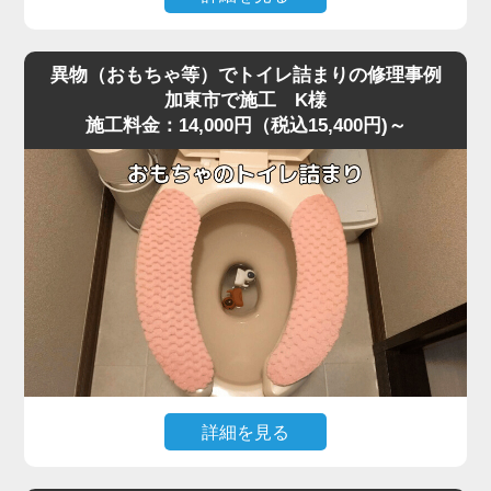
便器を脱着し、排水路の奥を確認すると、大きく膨れた猫
深夜、急な体調不良で嘔吐してしまい、そのままトイレに
砂が排水管入り口で完全に固まり、通常の機材が届かない
流したところ水位がみるみる上昇し、まったく流れなくな
位置で塞いでいました。
異物（おもちゃ等）でトイレ詰まりの修理事例
ったというご相談がありました。
固まりを丁寧に除去し、排水管内部も確認したうえで通水
加東市で施工 K様
施工料金：14,000円（税込15,400円)～
現場に伺って状況を確認すると、便器の奥で胃内容物と食
テストを実施すると、問題なく排水が流れる状態に戻りま
べカスが固まり、節水型トイレ特有の弱い排水圧では奥へ
した。
流れきらず、S字奥で完全に滞留している状態でした。
こうした嘔吐物の詰まりは表面では見えず、内部の奥深く
作業後、お客様には「流せると書かれている猫砂でも、実
で団子状になって固まるため、ラバーカップではほとんど
際には詰まりやすい」「トイレに流さずゴミとして処理す
動かないことが多いです。
る方が安全」といった再発防止のポイントをお伝えしまし
今回のケースは加東市の住宅で、排水管の角度が少し急だ
た。
ったことも影響して詰まりが強固になっていました。
猫砂の詰まりは便器内部の奥で固まるケースが多く、便器
改善には業務用の高圧ポンプを使用し、便器内部の閉塞部
脱着が必要になる重度詰まりとして非常に多いトラブルで
分に向けて圧力を段階的に加えて作業を実施しました。
す。
急激な圧力は逆流を招くため負荷を確認しながら慎重に加
圧すると、数回の作業で固まった嘔吐物が崩れ、排水路の
詳細を見る
奥へとスムーズに押し流されて通水が回復しました。
小さなお子様がトイレで遊んでいた際、うっかりおもちゃ
複数回の流しテストでも水位・流れともに安定し、通常通