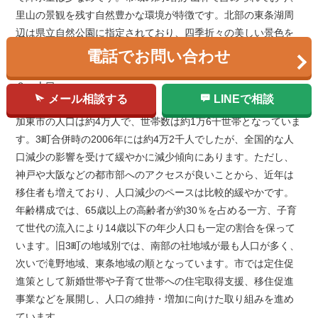
里山の景観を残す自然豊かな環境が特徴です。北部の東条湖周
辺は県立自然公園に指定されており、四季折々の美しい景色を
楽しむことができます。
電話でお問い合わせ
３．人口
メール相談する
LINEで相談
加東市の人口は約4万人で、世帯数は約1万6千世帯となっていま
す。3町合併時の2006年には約4万2千人でしたが、全国的な人
口減少の影響を受けて緩やかに減少傾向にあります。ただし、
神戸や大阪などの都市部へのアクセスが良いことから、近年は
移住者も増えており、人口減少のペースは比較的緩やかです。
年齢構成では、65歳以上の高齢者が約30％を占める一方、子育
て世代の流入により14歳以下の年少人口も一定の割合を保って
います。旧3町の地域別では、南部の社地域が最も人口が多く、
次いで滝野地域、東条地域の順となっています。市では定住促
進策として新婚世帯や子育て世帯への住宅取得支援、移住促進
事業などを展開し、人口の維持・増加に向けた取り組みを進め
ています。