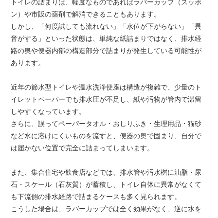
トイレの詰まりは、軽度なものであればラバーカップ（スッポ
ン）や市販の薬剤で解消できることもあります。
しかし、「何度試しても流れない」「水位が下がらない」「異
音がする」といった状態は、単純な紙詰まりではなく、排水経
路の奥や便器内部の構造部分で詰まりが発生している可能性が
あります。
近年の節水型トイレや温水洗浄便座は構造が複雑で、少量のト
イレットペーパーでも排水圧が不足し、紙や汚物が管内で滞留
しやすくなっています。
さらに、誤ってペーパータオル・おしりふき・生理用品・猫砂
など水に溶けにくいものを流すと、便器の奥で固まり、自分で
は届かない位置で完全に詰まってしまいます。
また、集合住宅や飲食店などでは、排水管や汚水桝に油脂・尿
石・スケール（石灰質）が蓄積し、トイレ自体に異常がなくて
も下流側の排水経路で詰まるケースも多く見られます。
こうした場合は、ラバーカップでは全く効果がなく、逆に水を