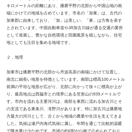
キロメートルの距離にあり、播磨平野の北部から中国山地の南
端にかけての地域を占めています。市名の「加東」は、古代の
加東郡に由来しており、「加」は美しい、「東」は方角を表す
とされています。中国自動車道やJR加古川線が通る交通の要所
として発展し、豊かな自然環境と田園風景を残しながら、住宅
地としても注目を集める地域です。
２．地理
加東市は播磨平野の北部から丹波高原の南端にかけて位置し、
南北に細長い地形を特徴としています。南部は標高100メートル
前満の平坦な地形が広がり、北部に向かって徐々に標高が上が
り、最高地点は西脇市との境界にある笠形山の939メートルで
す。市内を流れる主要河川は、南部を東西に流れる加古川とそ
の支流である東条川、滝野川があります。特に加古川は播磨地
方最大の河川として、古くから地域の農業や生活を支えてきま
した。気候は瀬戸内海式気候に属し、年間を通じて比較的温暖
で降水量は少なめです。市域の約6割が山林で占められており、