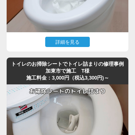
詳細を見る
大量のトイレットペーパーを一度に流した直後から水位が
下がらなくなり、トイレが全く使えなくなったというご相
トイレのお掃除シートでトイレ詰まりの修理事例
談がありました。
加東市で施工 T様
施工料金：3,000円（税込3,300円)～
現場に到着して状況を確認すると、便器の奥でペーパーが
大きな塊になっており、ラバーカップでは全く動かないほ
ど強く噛み込んでいる状態でした。
最近の節水型トイレは水量が少ないため、加東市周辺でも
大量のトイレットペーパーがS字カーブの奥で団子状に固
まり、手前には見えない位置で完全に閉塞を起こすケース
が増えています。
こうした奥の詰まりは家庭用の道具では届かず、無理に押