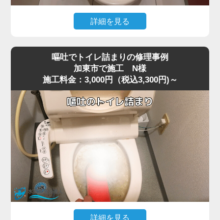
今回の現場では、業務用の高圧ポンプを使用し、詰まりの
ある深い位置に圧力を段階的にかけて作業を行いました。
詳細を見る
数回加圧すると、固まっていたシートの塊が崩れ、排水路
猫トイレの掃除で使用した猫砂を流したところ、水が全く
の奥へ流れて通水が回復。
引かなくなりトイレが使えなくなったというご相談があり
複数回の流しテストでも異常はなく、通常利用できる状態
嘔吐でトイレ詰まりの修理事例
ました。
へ復旧しました。
加東市で施工 N様
施工料金：3,000円（税込3,300円)～
現場で状況を確認すると、便器の内部で猫砂が固まり、排
お掃除シートは「流せる」と表記されていても、実際には
水路を完全に塞いでいる状態でした。
水に溶けず、トラブルの原因になりやすいため、便器に流
最近は「流せる」と書かれた猫砂も販売されていますが、
さずにゴミ箱へ捨てることが一番安全です。
実際には水に触れると急激に膨張したり、塊になったりす
詰まりや水位の異常が出た場合は無理に流さず、早めにご
るため、排水経路の奥で詰まりやすく、加東市周辺でも同
相談いただくことをおすすめします。
様のトラブルが増えています。
特に節水型トイレでは水量が少ないため、砂の一部が奥で
固まると、ラバーカップや薬剤ではまったく効果が出ない
ケースが多いのが特徴です。
今回の現場では、表面的な処置では改善が見込めないた
め、便器を一度取り外して内部の閉塞箇所に直接アクセス
する方法を選択しました。
詳細を見る