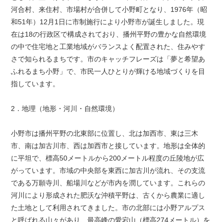
河合村、来住村、市場村が合併して小野町となり、1976年（昭
和51年）12月1日に市制施行により小野市が誕生しました。現
在は18の行政区で構成されており、播州平野の豊かな自然環境
の中で住宅地と工業地域がバランスよく配置された、住みやす
さで知られるまちです。市のキャッチフレーズは「夢と希望あ
ふれるまち小野」で、市民一人ひとりが輝ける地域づくりを目
指しています。
2．地理（地形・河川・自然環境）
小野市は播州平野の北東部に位置し、北は加西市、東は三木
市、南は加古川市、西は加西市と接しています。地形は全体的
に平坦で、標高50メートルから200メートル程度の丘陵地が広
がっています。市域の中央部を東西に加古川が流れ、その支流
である万願寺川、船場川などが市内を潤しています。これらの
河川により形成された肥沃な沖積平野は、古くから農業に適し
た土地として利用されてきました。市の北部には小野アルプス
と呼ばれる山々があり、最高峰の愛宕山（標高274メートル）を