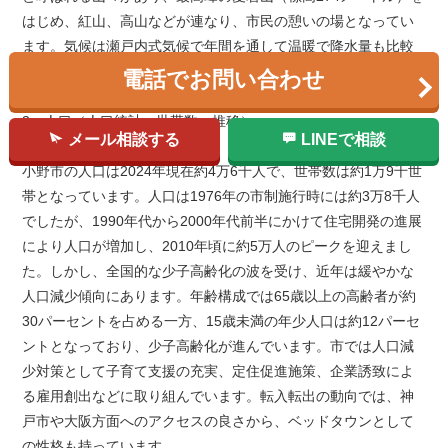
はじめ、紅山、高山などが連なり、市民の憩いの場となってい
ます。気候は瀬戸内式気候で年間を通して温暖で降水量も比較
的少なく、四季を通じて過ごしやすい環境です。
電話でお問い合わせ
3．人口（人口統計・世帯数・推移）
メール相談する
LINEで相談
小野市の人口は2024年現在約4万6千人で、世帯数は約1万9千世
帯となっています。人口は1976年の市制施行時には約3万8千人
でしたが、1990年代から2000年代前半にかけて住宅開発の進展
により人口が増加し、2010年頃に約5万人のピークを迎えまし
た。しかし、全国的な少子高齢化の波を受け、近年は緩やかな
人口減少傾向にあります。年齢構成では65歳以上の高齢者が約
30パーセントを占める一方、15歳未満の年少人口は約12パーセ
ントとなっており、少子高齢化が進んでいます。市では人口減
少対策として子育て支援の充実、定住促進施策、企業誘致によ
る雇用創出などに取り組んでいます。転入転出の動向では、神
戸市や大阪方面へのアクセスの良さから、ベッドタウンとして
の性格も持っています。