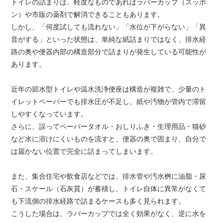
トイレの詰まりは、軽度なものであればラバーカップ（スッポ
ン）や市販の薬剤で解消できることもあります。
しかし、「何度試しても流れない」「水位が下がらない」「異
音がする」といった状態は、単純な紙詰まりではなく、排水経
路の奥や便器内部の構造部分で詰まりが発生している可能性が
あります。
近年の節水型トイレや温水洗浄便座は構造が複雑で、少量のト
イレットペーパーでも排水圧が不足し、紙や汚物が管内で滞留
しやすくなっています。
さらに、誤ってペーパータオル・おしりふき・生理用品・猫砂
など水に溶けにくいものを流すと、便器の奥で固まり、自分で
は届かない位置で完全に詰まってしまいます。
また、集合住宅や飲食店などでは、排水管や汚水桝に油脂・尿
石・スケール（石灰質）が蓄積し、トイレ自体に異常がなくて
も下流側の排水経路で詰まるケースも多く見られます。
こうした場合は、ラバーカップでは全く効果がなく、逆に水を