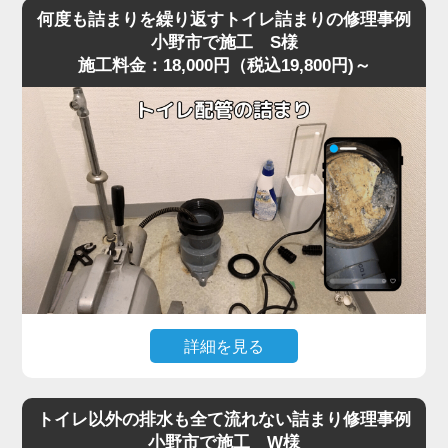
を便器に落としてしまい、そのまま気付かず流してしまっ
り使用できる状態へ無事復旧。
何度も詰まりを繰り返すトイレ詰まりの修理事例
たことで水位が上がり続け、全く流れなくなったというご
作業後は、嘔吐物は固まりやすいため一度に流さず、紙や
小野市で施工 S様
施工料金：18,000円（税込19,800円)～
相談がありました。
水で分けながら処理する方法をご案内。
現場に到着して状況を確認すると、表面上は見えないもの
の、便器内部のカーブした部分で異物がしっかりと引っ掛
かっており、水だけがわずかに抜けていく典型的な異物詰
まりの状態。
こうしたケースは小野市の住宅でもよく見られ、特に節水
型トイレは排水路が細いため、おもちゃ・キャップ・固形
物などが奥で詰まると家庭用の道具では動かせません。
今回は便器内部で異物が強く噛み込み、手前からの作業で
は取り出しが不可能だったため、便器を一度取り外す脱着
作業で対処しました。
便器を慎重に外し、裏側の排水経路を確認すると、小さな
詳細を見る
プラスチックのおもちゃが排水管の入口で完全に引っかか
以前からトイレの流れが悪く、数日おきに詰まりを繰り返
っており、通常の吸引式工具では届かない位置でした。
すというご相談がありました。
異物を取り除き、排水路の汚れや残留物も清掃したうえで
トイレ以外の排水も全て流れない詰まり修理事例
現場で便器の状態を確認すると、一時的には流れてもすぐ
再度便器を設置し、通水テストを行うと問題なくスムーズ
小野市で施工 W様