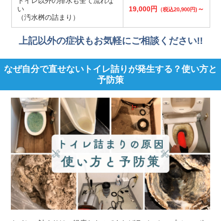
トイレ以外の排水も全て流れな
い
19,000円
～
（税込20,900円)
（汚水桝の詰まり）
上記以外の症状もお気軽にご相談ください!!
なぜ自分で直せないトイレ詰りが発生する？使い方と
予防策