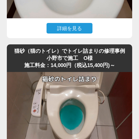
すと内部でさらに強く詰まってしまうことがあります。
今回は業務用の高圧ポンプを使用し、詰まりの核心部分へ
圧力を段階的にかける方法で作業を行いました。
急激に圧力を加えると便器に負担がかかるため、内部の抵
詳細を見る
抗を確認しながら慎重に数回加圧。
トイレ掃除の際に使用したお掃除シートを流したところ、
すると、固まっていたペーパーの塊が崩れ、排水路の奥へ
水位が上がったまま下がらなくなり、トイレが完全に詰ま
押し流されて一気に通水が回復しました。
猫砂（猫のトイレ）でトイレ詰まりの修理事例
ってしまったというご相談がありました。
作業後は複数回の排水テストも行い、逆流・異音・水位の
小野市で施工 O様
施工料金：14,000円（税込15,400円)～
現場を確認すると、便器の奥でシートがしっかりと引っ掛
異常がないことを確認し、安心して使用できる状態に復
かり、手前の見える部分ではなくS字奥で固く詰まってい
旧。
る状態でした。
最後に、再発防止策として「トイレットペーパーは2～3回
最近は「流せる」と書かれたお掃除シートが普及していま
に分けて流す」「厚手ペーパーを大量に使わない」など正
すが、実際にはトイレットペーパーほど水に溶けにくく、
しい使い方もお伝えしました。
小野市周辺でもシート詰まりのトラブルが増えています。
大量のペーパーによる詰まりは軽度に見えても、便器内部
特に節水型トイレでは水量が少ないため、少し厚めのシー
の奥で固まっていることが多く、高圧ポンプのような専門
トでも奥で丸まって団子状に固まりやすく、家庭用のラバ
機材でないと解消が難しいケースが非常に多いです。
ーカップではほとんど動かないケースが多いのが特徴で
す。