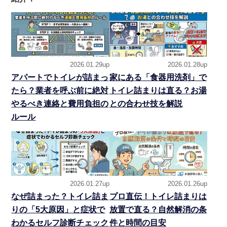
2026.01.29up
2026.01.28up
アパートでトイレが詰まっ
家にある「食器用洗剤」で
たら？業者を呼ぶ前に絶対
トイレ詰まりは直る？お湯
やるべき連絡と費用負担の
との合わせ技を解説
ルール
2026.01.27up
2026.01.26up
なぜ詰まった？トイレ詰ま
プロ直伝！トイレ詰まりは
りの「5大原因」と症状で
放置で直る？自然解消の条
わかるセルフ診断チェック
件と時間の目安