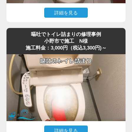
今回の現場では、業務用の高圧ポンプを使用し、詰まりの
ある深い位置に圧力を段階的にかけて作業を行いました。
詳細を見る
数回加圧すると、固まっていたシートの塊が崩れ、排水路
猫トイレの掃除で使用した猫砂を流したところ、水が全く
の奥へ流れて通水が回復。
引かなくなりトイレが使えなくなったというご相談があり
複数回の流しテストでも異常はなく、通常利用できる状態
嘔吐でトイレ詰まりの修理事例
ました。
へ復旧しました。
小野市で施工 N様
施工料金：3,000円（税込3,300円)～
現場で状況を確認すると、便器の内部で猫砂が固まり、排
お掃除シートは「流せる」と表記されていても、実際には
水路を完全に塞いでいる状態でした。
水に溶けず、トラブルの原因になりやすいため、便器に流
最近は「流せる」と書かれた猫砂も販売されていますが、
さずにゴミ箱へ捨てることが一番安全です。
実際には水に触れると急激に膨張したり、塊になったりす
詰まりや水位の異常が出た場合は無理に流さず、早めにご
るため、排水経路の奥で詰まりやすく、小野市周辺でも同
相談いただくことをおすすめします。
様のトラブルが増えています。
特に節水型トイレでは水量が少ないため、砂の一部が奥で
固まると、ラバーカップや薬剤ではまったく効果が出ない
ケースが多いのが特徴です。
今回の現場では、表面的な処置では改善が見込めないた
め、便器を一度取り外して内部の閉塞箇所に直接アクセス
する方法を選択しました。
詳細を見る