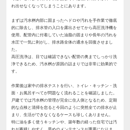
り、その場合は配管の交換が必要になります。
れ出せなくなってしまうことにあります。
配管交換は床や壁の解体を伴う大規模工事となり、費用も
大きくなるため、早めの対応が非常に重要です。
まずは汚水桝内部に固まったヘドロや汚れを手作業で徹底
的に除去し、排水管の入口を露出させてから高圧洗浄機を
使用。配管内に付着していた油脂の固まりや長年の汚れを
水圧で一気に剥がし、排水路全体の通水を回復させまし
た。
高圧洗浄は、目では確認できない配管の奥までしっかり洗
浄できるため、汚水桝が原因の詰まりでは非常に効果的で
す。
作業後は家中の排水テストを行い、トイレ・キッチン・洗
面・お風呂すべてが問題なく流れることを確認しました。
戸建てでは汚水桝の管理が完全に住人側となるため、定期
的な点検と清掃を怠ると今回のように突然全ての排水が止
まり、生活ができなくなるケースも珍しくありません。
特に油を多く使うキッチンや、築年数の経った住宅では汚
れが蓄積しやすく、早めのメンテナンスが重要になりま