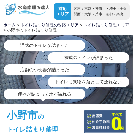
対応
関東：東京・神奈川・埼玉・千葉
エリア
関西：大阪・兵庫・京都・奈良
ホーム
>
トイレ詰まり修理の対応エリア
>
トイレ詰まり修理エリア
> 小野市のトイレ詰まり修理
洋式のトイレが詰まった
和式のトイレが詰まった
店舗の小便器が詰まった
トイレに異物を落として流れない
便器が詰まって水が溢れる
小野市
の
トイレ詰まり修理