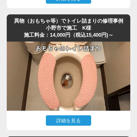
便器を脱着し、排水路の奥を確認すると、大きく膨れた猫
深夜、急な体調不良で嘔吐してしまい、そのままトイレに
砂が排水管入り口で完全に固まり、通常の機材が届かない
流したところ水位がみるみる上昇し、まったく流れなくな
位置で塞いでいました。
異物（おもちゃ等）でトイレ詰まりの修理事例
ったというご相談がありました。
固まりを丁寧に除去し、排水管内部も確認したうえで通水
小野市で施工 K様
施工料金：14,000円（税込15,400円)～
現場に伺って状況を確認すると、便器の奥で胃内容物と食
テストを実施すると、問題なく排水が流れる状態に戻りま
べカスが固まり、節水型トイレ特有の弱い排水圧では奥へ
した。
流れきらず、S字奥で完全に滞留している状態でした。
こうした嘔吐物の詰まりは表面では見えず、内部の奥深く
作業後、お客様には「流せると書かれている猫砂でも、実
で団子状になって固まるため、ラバーカップではほとんど
際には詰まりやすい」「トイレに流さずゴミとして処理す
動かないことが多いです。
る方が安全」といった再発防止のポイントをお伝えしまし
今回のケースは小野市の住宅で、排水管の角度が少し急だ
た。
ったことも影響して詰まりが強固になっていました。
猫砂の詰まりは便器内部の奥で固まるケースが多く、便器
改善には業務用の高圧ポンプを使用し、便器内部の閉塞部
脱着が必要になる重度詰まりとして非常に多いトラブルで
分に向けて圧力を段階的に加えて作業を実施しました。
す。
急激な圧力は逆流を招くため負荷を確認しながら慎重に加
圧すると、数回の作業で固まった嘔吐物が崩れ、排水路の
詳細を見る
奥へとスムーズに押し流されて通水が回復しました。
小さなお子様がトイレで遊んでいた際、うっかりおもちゃ
複数回の流しテストでも水位・流れともに安定し、通常通