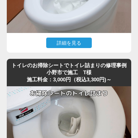
詳細を見る
大量のトイレットペーパーを一度に流した直後から水位が
下がらなくなり、トイレが全く使えなくなったというご相
トイレのお掃除シートでトイレ詰まりの修理事例
談がありました。
小野市で施工 T様
施工料金：3,000円（税込3,300円)～
現場に到着して状況を確認すると、便器の奥でペーパーが
大きな塊になっており、ラバーカップでは全く動かないほ
ど強く噛み込んでいる状態でした。
最近の節水型トイレは水量が少ないため、小野市周辺でも
大量のトイレットペーパーがS字カーブの奥で団子状に固
まり、手前には見えない位置で完全に閉塞を起こすケース
が増えています。
こうした奥の詰まりは家庭用の道具では届かず、無理に押