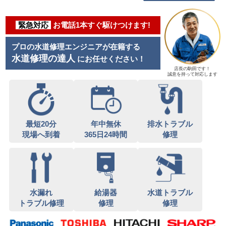
緊急対応
お電話1本すぐ駆けつけます!
プロの水道修理エンジニアが在籍する
水道修理の達人
にお任せください！
店長の駒田です！
誠意を持って対応します
最短20分
年中無休
排水トラブル
現場へ到着
365日24時間
修理
水漏れ
給湯器
水道トラブル
トラブル修理
修理
修理