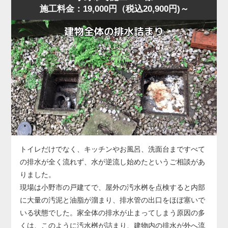
施工料金：19,000円（税込20,900円)～
に水位が上がり、明らかに排水経路の奥に問題がある様
に排水される状態に回復しました。
子。
作業後、お客様には「異物は見えなくても奥で止まってい
小野市の住宅でもよくありますが、こうした「慢性的な詰
ることが多い」「無理に押し流そうとすると状態が悪化す
まり」は便器内部ではなく配管側に原因があることが多
る」ことをお伝えし、子どもが触れやすい物はトイレ周辺
く、ラバーカップや薬剤では根本的に改善しません。
に置かないよう注意点もご案内しました。
今回の状況は、便器の手前では改善できないと判断し、便
器を一度取り外して配管へ直接アクセスする方法を選択し
ました。
便器脱着後、排水管の奥を確認すると、長年の汚れや固形
化した汚物が管内のカーブ部分で厚く堆積し、水の流れを
大きく妨げている状態。
このままでは再発を繰り返すため、業務用のトーラー（ワ
トイレだけでなく、キッチンやお風呂、洗面台まですべて
イヤー式排管清掃機）を使用し、固着した詰まりを貫通・
の排水が全く流れず、水が逆流し始めたというご相談があ
除去する作業を実施しました。
りました。
数回の施工で厚い固まりが崩れ、通水が一気に改善。
現場は小野市の戸建てで、屋外の汚水桝を点検すると内部
複数回の排水テストでも安定した流れが確認できました。
に大量の汚泥と油脂が溜まり、排水管の出口をほぼ塞いで
なお、今回のような配管内部の詰まりが悪化すると、トー
いる状態でした。家全体の排水が止まってしまう原因の多
ラーでも貫通できないほど硬化した状態になることがあ
くは、このように汚水桝が詰まり、建物内の排水が外へ流