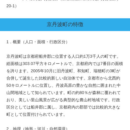
20-1）
京丹波町
の特徴
1．概要（人口・面積・行政区分）
京丹波町は京都府船井郡に位置する人口約1万3千人の町です。
総面積は303.07平方キロメートルで、京都府内では7番目の面積
を誇ります。2005年10月に旧丹波町、和知町、瑞穂町の3町が
合併して誕生した比較的新しい自治体です。京都市から北西約
50キロメートルに位置し、丹波高原の豊かな自然に囲まれた中
山間地域として知られています。町の約80％が森林に覆われて
おり、美しい里山風景が広がる典型的な農山村地域です。行政
区分としては船井郡に属し、京都府内の郡部では比較的大きな
町として位置付けられています。
2．地理（地形・河川・自然環境）