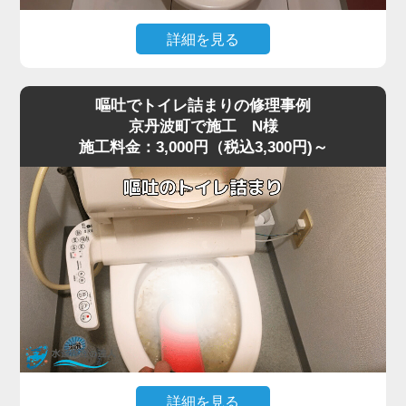
す。
今回の現場では、業務用の高圧ポンプを使用し、詰まりの
詳細を見る
ある深い位置に圧力を段階的にかけて作業を行いました。
猫トイレの掃除で使用した猫砂を流したところ、水が全く
数回加圧すると、固まっていたシートの塊が崩れ、排水路
引かなくなりトイレが使えなくなったというご相談があり
の奥へ流れて通水が回復。
嘔吐でトイレ詰まりの修理事例
ました。
複数回の流しテストでも異常はなく、通常利用できる状態
京丹波町で施工 N様
施工料金：3,000円（税込3,300円)～
現場で状況を確認すると、便器の内部で猫砂が固まり、排
へ復旧しました。
水路を完全に塞いでいる状態でした。
お掃除シートは「流せる」と表記されていても、実際には
最近は「流せる」と書かれた猫砂も販売されていますが、
水に溶けず、トラブルの原因になりやすいため、便器に流
実際には水に触れると急激に膨張したり、塊になったりす
さずにゴミ箱へ捨てることが一番安全です。
るため、排水経路の奥で詰まりやすく、京丹波町周辺でも
詰まりや水位の異常が出た場合は無理に流さず、早めにご
同様のトラブルが増えています。
相談いただくことをおすすめします。
特に節水型トイレでは水量が少ないため、砂の一部が奥で
固まると、ラバーカップや薬剤ではまったく効果が出ない
ケースが多いのが特徴です。
今回の現場では、表面的な処置では改善が見込めないた
め、便器を一度取り外して内部の閉塞箇所に直接アクセス
する方法を選択しました。
詳細を見る