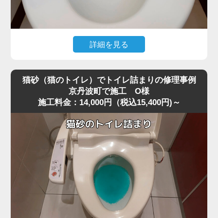
すと内部でさらに強く詰まってしまうことがあります。
今回は業務用の高圧ポンプを使用し、詰まりの核心部分へ
圧力を段階的にかける方法で作業を行いました。
急激に圧力を加えると便器に負担がかかるため、内部の抵
詳細を見る
抗を確認しながら慎重に数回加圧。
トイレ掃除の際に使用したお掃除シートを流したところ、
すると、固まっていたペーパーの塊が崩れ、排水路の奥へ
水位が上がったまま下がらなくなり、トイレが完全に詰ま
押し流されて一気に通水が回復しました。
猫砂（猫のトイレ）でトイレ詰まりの修理事例
ってしまったというご相談がありました。
作業後は複数回の排水テストも行い、逆流・異音・水位の
京丹波町で施工 O様
施工料金：14,000円（税込15,400円)～
現場を確認すると、便器の奥でシートがしっかりと引っ掛
異常がないことを確認し、安心して使用できる状態に復
かり、手前の見える部分ではなくS字奥で固く詰まってい
旧。
る状態でした。
最後に、再発防止策として「トイレットペーパーは2～3回
最近は「流せる」と書かれたお掃除シートが普及していま
に分けて流す」「厚手ペーパーを大量に使わない」など正
すが、実際にはトイレットペーパーほど水に溶けにくく、
しい使い方もお伝えしました。
京丹波町周辺でもシート詰まりのトラブルが増えていま
大量のペーパーによる詰まりは軽度に見えても、便器内部
す。
の奥で固まっていることが多く、高圧ポンプのような専門
特に節水型トイレでは水量が少ないため、少し厚めのシー
機材でないと解消が難しいケースが非常に多いです。
トでも奥で丸まって団子状に固まりやすく、家庭用のラバ
ーカップではほとんど動かないケースが多いのが特徴で