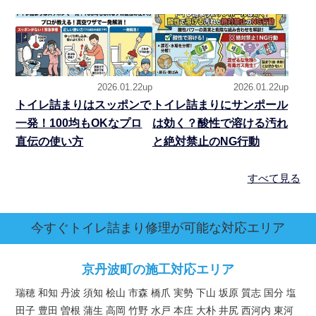
2026.01.22up
2026.01.22up
トイレ詰まりはスッポンで
トイレ詰まりにサンポール
一発！100均もOKなプロ
は効く？酸性で溶ける汚れ
直伝の使い方
と絶対禁止のNG行動
すべて見る
今すぐトイレ詰まり修理が可能な対応エリア
京丹波町の施工対応エリア
瑞穂 和知 丹波 須知 桧山 市森 橋爪 実勢 下山 坂原 質志 国分 塩
田子 豊田 曽根 蒲生 高岡 竹野 水戸 本庄 大朴 井尻 西河内 東河