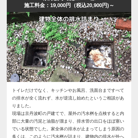
施工料金：19,000円（税込20,900円)～
に水位が上がり、明らかに排水経路の奥に問題がある様
に排水される状態に回復しました。
子。
作業後、お客様には「異物は見えなくても奥で止まってい
京丹波町の住宅でもよくありますが、こうした「慢性的な
ることが多い」「無理に押し流そうとすると状態が悪化す
詰まり」は便器内部ではなく配管側に原因があることが多
る」ことをお伝えし、子どもが触れやすい物はトイレ周辺
く、ラバーカップや薬剤では根本的に改善しません。
に置かないよう注意点もご案内しました。
今回の状況は、便器の手前では改善できないと判断し、便
器を一度取り外して配管へ直接アクセスする方法を選択し
ました。
便器脱着後、排水管の奥を確認すると、長年の汚れや固形
化した汚物が管内のカーブ部分で厚く堆積し、水の流れを
大きく妨げている状態。
このままでは再発を繰り返すため、業務用のトーラー（ワ
トイレだけでなく、キッチンやお風呂、洗面台まですべて
イヤー式排管清掃機）を使用し、固着した詰まりを貫通・
の排水が全く流れず、水が逆流し始めたというご相談があ
除去する作業を実施しました。
りました。
数回の施工で厚い固まりが崩れ、通水が一気に改善。
現場は京丹波町の戸建てで、屋外の汚水桝を点検すると内
複数回の排水テストでも安定した流れが確認できました。
部に大量の汚泥と油脂が溜まり、排水管の出口をほぼ塞い
なお、今回のような配管内部の詰まりが悪化すると、トー
でいる状態でした。家全体の排水が止まってしまう原因の
ラーでも貫通できないほど硬化した状態になることがあ
多くは、このように汚水桝が詰まり、建物内の排水が外へ