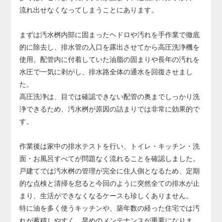
り、その場合は配管の交換が必要になります。
流れ出せなくなってしまうことにあります。
配管交換は床や壁の解体を伴う大規模工事となり、費用も
大きくなるため、早めの対応が非常に重要です。
まずは汚水桝内部に固まったヘドロや汚れを手作業で徹底
的に除去し、排水管の入口を露出させてから高圧洗浄機を
使用。配管内に付着していた油脂の固まりや長年の汚れを
水圧で一気に剥がし、排水路全体の通水を回復させまし
た。
高圧洗浄は、目では確認できない配管の奥までしっかり洗
浄できるため、汚水桝が原因の詰まりでは非常に効果的で
す。
作業後は家中の排水テストを行い、トイレ・キッチン・洗
面・お風呂すべてが問題なく流れることを確認しました。
戸建てでは汚水桝の管理が完全に住人側となるため、定期
的な点検と清掃を怠ると今回のように突然全ての排水が止
まり、生活ができなくなるケースも珍しくありません。
特に油を多く使うキッチンや、築年数の経った住宅では汚
れが蓄積しやすく、早めのメンテナンスが重要になりま