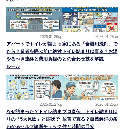
2026.01.29up
2026.01.28up
アパートでトイレが詰まっ
家にある「食器用洗剤」で
たら？業者を呼ぶ前に絶対
トイレ詰まりは直る？お湯
やるべき連絡と費用負担の
との合わせ技を解説
ルール
2026.01.27up
2026.01.26up
なぜ詰まった？トイレ詰ま
プロ直伝！トイレ詰まりは
りの「5大原因」と症状で
放置で直る？自然解消の条
わかるセルフ診断チェック
件と時間の目安