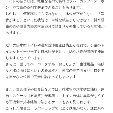
トイレの詰まりは、軽度なものであればラバーカップ（スッポ
ン）や市販の薬剤で解消できることもあります。
しかし、「何度試しても流れない」「水位が下がらない」「異
音がする」といった状態は、単純な紙詰まりではなく、排水経
路の奥や便器内部の構造部分で詰まりが発生している可能性が
あります。
近年の節水型トイレや温水洗浄便座は構造が複雑で、少量のト
イレットペーパーでも排水圧が不足し、紙や汚物が管内で滞留
しやすくなっています。
さらに、誤ってペーパータオル・おしりふき・生理用品・猫砂
など水に溶けにくいものを流すと、便器の奥で固まり、自分で
は届かない位置で完全に詰まってしまいます。
また、集合住宅や飲食店などでは、排水管や汚水桝に油脂・尿
石・スケール（石灰質）が蓄積し、トイレ自体に異常がなくて
も下流側の排水経路で詰まるケースも多く見られます。
こうした場合は、ラバーカップでは全く効果がなく、逆に水を