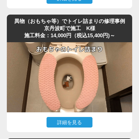
便器を脱着し、排水路の奥を確認すると、大きく膨れた猫
深夜、急な体調不良で嘔吐してしまい、そのままトイレに
砂が排水管入り口で完全に固まり、通常の機材が届かない
流したところ水位がみるみる上昇し、まったく流れなくな
位置で塞いでいました。
異物（おもちゃ等）でトイレ詰まりの修理事例
ったというご相談がありました。
固まりを丁寧に除去し、排水管内部も確認したうえで通水
京丹波町で施工 K様
施工料金：14,000円（税込15,400円)～
現場に伺って状況を確認すると、便器の奥で胃内容物と食
テストを実施すると、問題なく排水が流れる状態に戻りま
べカスが固まり、節水型トイレ特有の弱い排水圧では奥へ
した。
流れきらず、S字奥で完全に滞留している状態でした。
こうした嘔吐物の詰まりは表面では見えず、内部の奥深く
作業後、お客様には「流せると書かれている猫砂でも、実
で団子状になって固まるため、ラバーカップではほとんど
際には詰まりやすい」「トイレに流さずゴミとして処理す
動かないことが多いです。
る方が安全」といった再発防止のポイントをお伝えしまし
今回のケースは京丹波町の住宅で、排水管の角度が少し急
た。
だったことも影響して詰まりが強固になっていました。
猫砂の詰まりは便器内部の奥で固まるケースが多く、便器
改善には業務用の高圧ポンプを使用し、便器内部の閉塞部
脱着が必要になる重度詰まりとして非常に多いトラブルで
分に向けて圧力を段階的に加えて作業を実施しました。
す。
急激な圧力は逆流を招くため負荷を確認しながら慎重に加
圧すると、数回の作業で固まった嘔吐物が崩れ、排水路の
詳細を見る
奥へとスムーズに押し流されて通水が回復しました。
小さなお子様がトイレで遊んでいた際、うっかりおもちゃ
複数回の流しテストでも水位・流れともに安定し、通常通