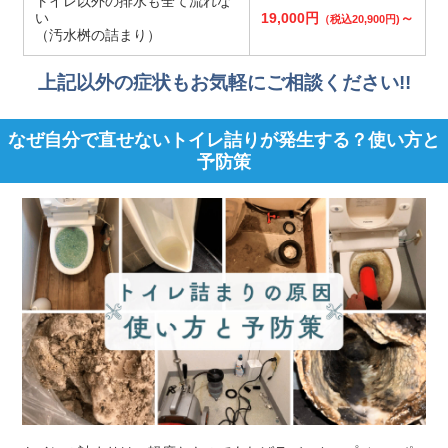
トイレ以外の排水も全て流れな
い
19,000円
～
（税込20,900円)
（汚水桝の詰まり）
上記以外の症状もお気軽にご相談ください!!
なぜ自分で直せないトイレ詰りが発生する？使い方と
予防策