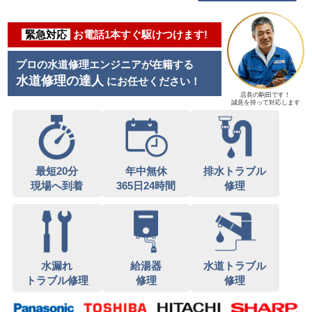
緊急対応
お電話1本すぐ駆けつけます!
プロの水道修理エンジニアが在籍する
水道修理の達人
にお任せください！
店長の駒田です！
誠意を持って対応します
最短20分
年中無休
排水トラブル
現場へ到着
365日24時間
修理
水漏れ
給湯器
水道トラブル
トラブル修理
修理
修理