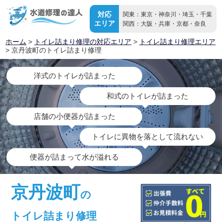
対応
関東：東京・神奈川・埼玉・千葉
エリア
関西：大阪・兵庫・京都・奈良
ホーム
>
トイレ詰まり修理の対応エリア
>
トイレ詰まり修理エリア
> 京丹波町のトイレ詰まり修理
洋式のトイレが詰まった
和式のトイレが詰まった
店舗の小便器が詰まった
トイレに異物を落として流れない
便器が詰まって水が溢れる
京丹波町
の
トイレ詰まり修理