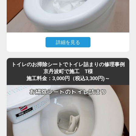
詳細を見る
大量のトイレットペーパーを一度に流した直後から水位が
下がらなくなり、トイレが全く使えなくなったというご相
トイレのお掃除シートでトイレ詰まりの修理事例
談がありました。
京丹波町で施工 T様
施工料金：3,000円（税込3,300円)～
現場に到着して状況を確認すると、便器の奥でペーパーが
大きな塊になっており、ラバーカップでは全く動かないほ
ど強く噛み込んでいる状態でした。
最近の節水型トイレは水量が少ないため、京丹波町周辺で
も大量のトイレットペーパーがS字カーブの奥で団子状に
固まり、手前には見えない位置で完全に閉塞を起こすケー
スが増えています。
こうした奥の詰まりは家庭用の道具では届かず、無理に押