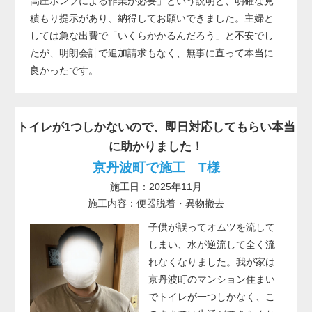
高圧ポンプによる作業が必要」という説明と、明確な見
積もり提示があり、納得してお願いできました。主婦と
しては急な出費で「いくらかかるんだろう」と不安でし
たが、明朗会計で追加請求もなく、無事に直って本当に
良かったです。
トイレが1つしかないので、即日対応してもらい本当
に助かりました！
京丹波町で施工 T様
施工日：2025年11月
施工内容：便器脱着・異物撤去
子供が誤ってオムツを流して
しまい、水が逆流して全く流
れなくなりました。我が家は
京丹波町のマンション住まい
でトイレが一つしかなく、こ