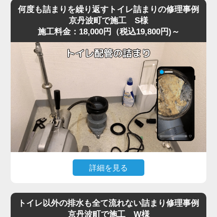
を便器に落としてしまい、そのまま気付かず流してしまっ
り使用できる状態へ無事復旧。
何度も詰まりを繰り返すトイレ詰まりの修理事例
たことで水位が上がり続け、全く流れなくなったというご
作業後は、嘔吐物は固まりやすいため一度に流さず、紙や
京丹波町で施工 S様
施工料金：18,000円（税込19,800円)～
相談がありました。
水で分けながら処理する方法をご案内。
現場に到着して状況を確認すると、表面上は見えないもの
の、便器内部のカーブした部分で異物がしっかりと引っ掛
かっており、水だけがわずかに抜けていく典型的な異物詰
まりの状態。
こうしたケースは京丹波町の住宅でもよく見られ、特に節
水型トイレは排水路が細いため、おもちゃ・キャップ・固
形物などが奥で詰まると家庭用の道具では動かせません。
今回は便器内部で異物が強く噛み込み、手前からの作業で
は取り出しが不可能だったため、便器を一度取り外す脱着
作業で対処しました。
便器を慎重に外し、裏側の排水経路を確認すると、小さな
詳細を見る
プラスチックのおもちゃが排水管の入口で完全に引っかか
以前からトイレの流れが悪く、数日おきに詰まりを繰り返
っており、通常の吸引式工具では届かない位置でした。
すというご相談がありました。
異物を取り除き、排水路の汚れや残留物も清掃したうえで
トイレ以外の排水も全て流れない詰まり修理事例
現場で便器の状態を確認すると、一時的には流れてもすぐ
再度便器を設置し、通水テストを行うと問題なくスムーズ
京丹波町で施工 W様