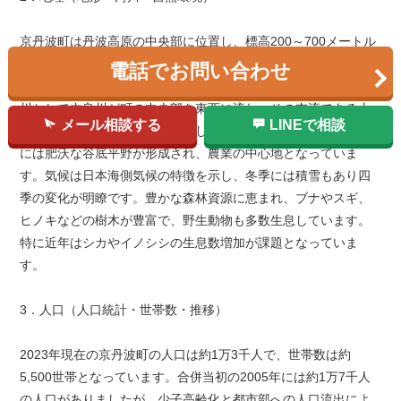
京丹波町は丹波高原の中央部に位置し、標高200～700メートル
の起伏に富んだ地形が特徴です。町域の大部分が山地・丘陵地
電話でお問い合わせ
で構成されており、由良川水系の上流域にあたります。主要河
川として由良川が町の中央部を東西に流れ、その支流である上
メール相談する
LINEで相談
林川、質志川などが町内を貫流しています。これらの河川沿い
には肥沃な谷底平野が形成され、農業の中心地となっていま
す。気候は日本海側気候の特徴を示し、冬季には積雪もあり四
季の変化が明瞭です。豊かな森林資源に恵まれ、ブナやスギ、
ヒノキなどの樹木が豊富で、野生動物も多数生息しています。
特に近年はシカやイノシシの生息数増加が課題となっていま
す。
3．人口（人口統計・世帯数・推移）
2023年現在の京丹波町の人口は約1万3千人で、世帯数は約
5,500世帯となっています。合併当初の2005年には約1万7千人
の人口がありましたが、少子高齢化と都市部への人口流出によ