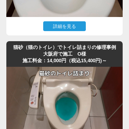
すと内部でさらに強く詰まってしまうことがあります。
今回は業務用の高圧ポンプを使用し、詰まりの核心部分へ
圧力を段階的にかける方法で作業を行いました。
急激に圧力を加えると便器に負担がかかるため、内部の抵
詳細を見る
抗を確認しながら慎重に数回加圧。
トイレ掃除の際に使用したお掃除シートを流したところ、
すると、固まっていたペーパーの塊が崩れ、排水路の奥へ
水位が上がったまま下がらなくなり、トイレが完全に詰ま
押し流されて一気に通水が回復しました。
猫砂（猫のトイレ）でトイレ詰まりの修理事例
ってしまったというご相談がありました。
作業後は複数回の排水テストも行い、逆流・異音・水位の
大阪府で施工 O様
施工料金：14,000円（税込15,400円)～
現場を確認すると、便器の奥でシートがしっかりと引っ掛
異常がないことを確認し、安心して使用できる状態に復
かり、手前の見える部分ではなくS字奥で固く詰まってい
旧。
る状態でした。
最後に、再発防止策として「トイレットペーパーは2～3回
最近は「流せる」と書かれたお掃除シートが普及していま
に分けて流す」「厚手ペーパーを大量に使わない」など正
すが、実際にはトイレットペーパーほど水に溶けにくく、
しい使い方もお伝えしました。
大阪府周辺でもシート詰まりのトラブルが増えています。
大量のペーパーによる詰まりは軽度に見えても、便器内部
特に節水型トイレでは水量が少ないため、少し厚めのシー
の奥で固まっていることが多く、高圧ポンプのような専門
トでも奥で丸まって団子状に固まりやすく、家庭用のラバ
機材でないと解消が難しいケースが非常に多いです。
ーカップではほとんど動かないケースが多いのが特徴で
す。