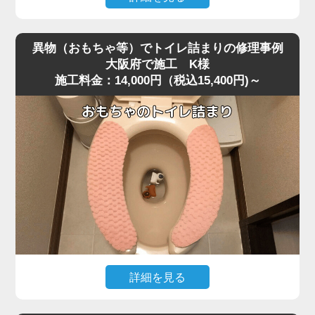
便器を脱着し、排水路の奥を確認すると、大きく膨れた猫
深夜、急な体調不良で嘔吐してしまい、そのままトイレに
砂が排水管入り口で完全に固まり、通常の機材が届かない
流したところ水位がみるみる上昇し、まったく流れなくな
位置で塞いでいました。
異物（おもちゃ等）でトイレ詰まりの修理事例
ったというご相談がありました。
固まりを丁寧に除去し、排水管内部も確認したうえで通水
大阪府で施工 K様
施工料金：14,000円（税込15,400円)～
現場に伺って状況を確認すると、便器の奥で胃内容物と食
テストを実施すると、問題なく排水が流れる状態に戻りま
べカスが固まり、節水型トイレ特有の弱い排水圧では奥へ
した。
流れきらず、S字奥で完全に滞留している状態でした。
こうした嘔吐物の詰まりは表面では見えず、内部の奥深く
作業後、お客様には「流せると書かれている猫砂でも、実
で団子状になって固まるため、ラバーカップではほとんど
際には詰まりやすい」「トイレに流さずゴミとして処理す
動かないことが多いです。
る方が安全」といった再発防止のポイントをお伝えしまし
今回のケースは大阪府の住宅で、排水管の角度が少し急だ
た。
ったことも影響して詰まりが強固になっていました。
猫砂の詰まりは便器内部の奥で固まるケースが多く、便器
改善には業務用の高圧ポンプを使用し、便器内部の閉塞部
脱着が必要になる重度詰まりとして非常に多いトラブルで
分に向けて圧力を段階的に加えて作業を実施しました。
す。
急激な圧力は逆流を招くため負荷を確認しながら慎重に加
圧すると、数回の作業で固まった嘔吐物が崩れ、排水路の
詳細を見る
奥へとスムーズに押し流されて通水が回復しました。
小さなお子様がトイレで遊んでいた際、うっかりおもちゃ
複数回の流しテストでも水位・流れともに安定し、通常通