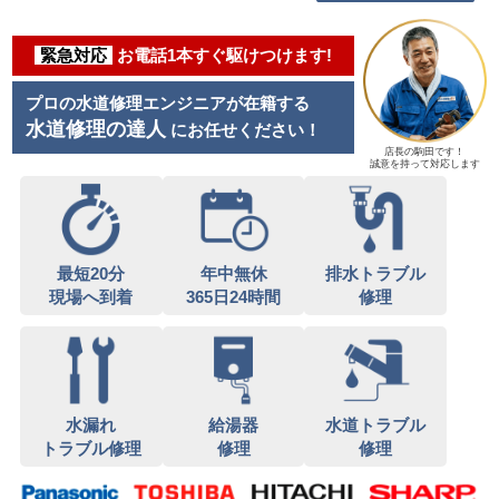
緊急対応
お電話1本すぐ駆けつけます!
プロの水道修理エンジニアが在籍する
水道修理の達人
にお任せください！
店長の駒田です！
誠意を持って対応します
最短20分
年中無休
排水トラブル
現場へ到着
365日24時間
修理
水漏れ
給湯器
水道トラブル
トラブル修理
修理
修理