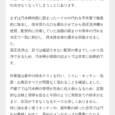
り、その場合は配管の交換が必要になります。
れ出せなくなってしまうことにあります。
配管交換は床や壁の解体を伴う大規模工事となり、費用も
大きくなるため、早めの対応が非常に重要です。
まずは汚水桝内部に固まったヘドロや汚れを手作業で徹底
的に除去し、排水管の入口を露出させてから高圧洗浄機を
使用。配管内に付着していた油脂の固まりや長年の汚れを
水圧で一気に剥がし、排水路全体の通水を回復させまし
た。
高圧洗浄は、目では確認できない配管の奥までしっかり洗
浄できるため、汚水桝が原因の詰まりでは非常に効果的で
す。
作業後は家中の排水テストを行い、トイレ・キッチン・洗
面・お風呂すべてが問題なく流れることを確認しました。
戸建てでは汚水桝の管理が完全に住人側となるため、定期
的な点検と清掃を怠ると今回のように突然全ての排水が止
まり、生活ができなくなるケースも珍しくありません。
特に油を多く使うキッチンや、築年数の経った住宅では汚
れが蓄積しやすく、早めのメンテナンスが重要になりま