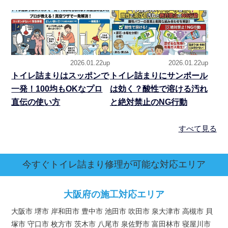
2026.01.22up
2026.01.22up
トイレ詰まりはスッポンで
トイレ詰まりにサンポール
一発！100均もOKなプロ
は効く？酸性で溶ける汚れ
直伝の使い方
と絶対禁止のNG行動
すべて見る
今すぐトイレ詰まり修理が可能な対応エリア
大阪府の施工対応エリア
大阪市 堺市 岸和田市 豊中市 池田市 吹田市 泉大津市 高槻市 貝
塚市 守口市 枚方市 茨木市 八尾市 泉佐野市 富田林市 寝屋川市