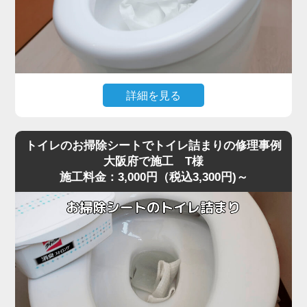
詳細を見る
大量のトイレットペーパーを一度に流した直後から水位が
下がらなくなり、トイレが全く使えなくなったというご相
トイレのお掃除シートでトイレ詰まりの修理事例
談がありました。
大阪府で施工 T様
施工料金：3,000円（税込3,300円)～
現場に到着して状況を確認すると、便器の奥でペーパーが
大きな塊になっており、ラバーカップでは全く動かないほ
ど強く噛み込んでいる状態でした。
最近の節水型トイレは水量が少ないため、大阪府周辺でも
大量のトイレットペーパーがS字カーブの奥で団子状に固
まり、手前には見えない位置で完全に閉塞を起こすケース
が増えています。
こうした奥の詰まりは家庭用の道具では届かず、無理に押