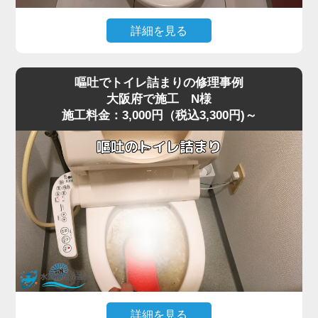
今回の現場では、業務用の高圧ポンプを使用し、詰まりの
ある深い位置に圧力を段階的にかけて作業を行いました。
詳細を見る
数回加圧すると、固まっていたシートの塊が崩れ、排水路
猫トイレの掃除で使用した猫砂を流したところ、水が全く
の奥へ流れて通水が回復。
引かなくなりトイレが使えなくなったというご相談があり
複数回の流しテストでも異常はなく、通常利用できる状態
嘔吐でトイレ詰まりの修理事例
ました。
へ復旧しました。
大阪府で施工 N様
施工料金：3,000円（税込3,300円)～
現場で状況を確認すると、便器の内部で猫砂が固まり、排
お掃除シートは「流せる」と表記されていても、実際には
水路を完全に塞いでいる状態でした。
水に溶けず、トラブルの原因になりやすいため、便器に流
最近は「流せる」と書かれた猫砂も販売されていますが、
さずにゴミ箱へ捨てることが一番安全です。
実際には水に触れると急激に膨張したり、塊になったりす
詰まりや水位の異常が出た場合は無理に流さず、早めにご
るため、排水経路の奥で詰まりやすく、大阪府周辺でも同
相談いただくことをおすすめします。
様のトラブルが増えています。
特に節水型トイレでは水量が少ないため、砂の一部が奥で
固まると、ラバーカップや薬剤ではまったく効果が出ない
ケースが多いのが特徴です。
今回の現場では、表面的な処置では改善が見込めないた
め、便器を一度取り外して内部の閉塞箇所に直接アクセス
する方法を選択しました。
詳細を見る