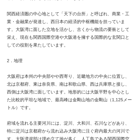
関西経済圏の中心地として「天下の台所」と呼ばれ、商業・工
業・金融業が発達し、西日本の経済的中枢機能を担っていま
す。大阪湾に面した立地を活かし、古くから物流の要衝として
栄え、現在も関西国際空港や大阪港を擁する国際的な玄関口と
しての役割を果たしています。
2．地理
大阪府は本州の中央部やや西寄り、近畿地方の中央に位置し、
北は京都府、東は奈良県、南は和歌山県、西は兵庫県と接し、
西側は大阪湾に面しています。地形的には大阪平野を中心とし
た比較的平坦な地域で、最高峰は金剛山地の金剛山（1,125メー
トル）です。
府域を流れる主要河川には、淀川、大和川、石川などがあり、
特に淀川は京都府から流れ込み大阪湾に注ぐ府内最大の河川で
す。大阪湾岸部は埋め立て地が多く、人工島である関西国際空