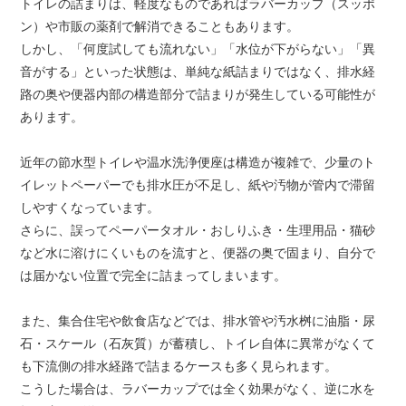
トイレの詰まりは、軽度なものであればラバーカップ（スッポ
ン）や市販の薬剤で解消できることもあります。
しかし、「何度試しても流れない」「水位が下がらない」「異
音がする」といった状態は、単純な紙詰まりではなく、排水経
路の奥や便器内部の構造部分で詰まりが発生している可能性が
あります。
近年の節水型トイレや温水洗浄便座は構造が複雑で、少量のト
イレットペーパーでも排水圧が不足し、紙や汚物が管内で滞留
しやすくなっています。
さらに、誤ってペーパータオル・おしりふき・生理用品・猫砂
など水に溶けにくいものを流すと、便器の奥で固まり、自分で
は届かない位置で完全に詰まってしまいます。
また、集合住宅や飲食店などでは、排水管や汚水桝に油脂・尿
石・スケール（石灰質）が蓄積し、トイレ自体に異常がなくて
も下流側の排水経路で詰まるケースも多く見られます。
こうした場合は、ラバーカップでは全く効果がなく、逆に水を