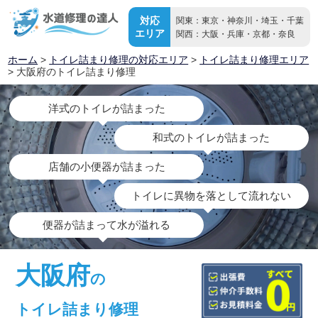
対応
関東：東京・神奈川・埼玉・千葉
エリア
関西：大阪・兵庫・京都・奈良
ホーム
>
トイレ詰まり修理の対応エリア
>
トイレ詰まり修理エリア
> 大阪府のトイレ詰まり修理
洋式のトイレが詰まった
和式のトイレが詰まった
店舗の小便器が詰まった
トイレに異物を落として流れない
便器が詰まって水が溢れる
大阪府
の
トイレ詰まり修理