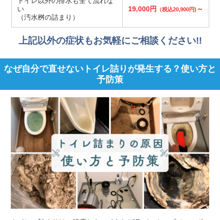
トイレ以外の排水も全て流れな
い
19,000円
～
（税込20,900円)
（汚水桝の詰まり）
上記以外の症状もお気軽にご相談ください!!
なぜ自分で直せないトイレ詰りが発生する？使い方と
予防策