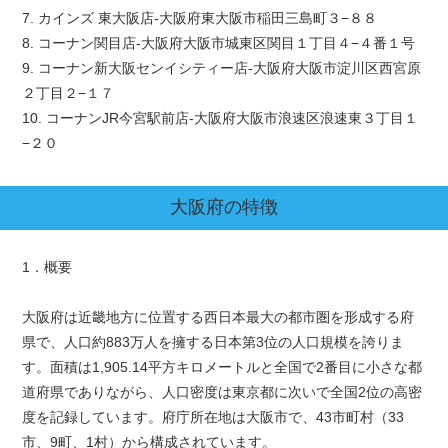
7. カインズ 東大阪店-大阪府東大阪市稲田三島町３−８８
8. コーナン関目店-大阪府大阪市城東区関目１丁目４−４番１号
9. コーナン新大阪センイシティー店-大阪府大阪市淀川区西宮原
２丁目２−１７
10. コーナンJR今宮駅前店-大阪府大阪市浪速区浪速東３丁目１
−２０
大阪府
の特徴
1．概要
大阪府は近畿地方に位置する西日本最大の都市圏を形成する府
県で、人口約883万人を擁する日本第3位の人口規模を誇りま
す。面積は1,905.14平方キロメートルと全国で2番目に小さな都
道府県でありながら、人口密度は東京都に次いで全国2位の高密
度を記録しています。府庁所在地は大阪市で、43市町村（33
市、9町、1村）から構成されています。