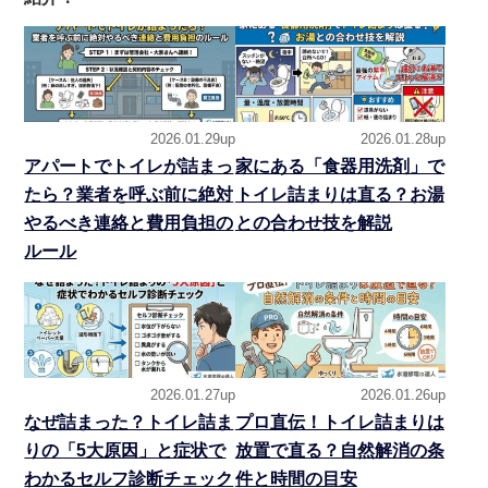
2026.01.29up
2026.01.28up
アパートでトイレが詰まっ
家にある「食器用洗剤」で
たら？業者を呼ぶ前に絶対
トイレ詰まりは直る？お湯
やるべき連絡と費用負担の
との合わせ技を解説
ルール
2026.01.27up
2026.01.26up
なぜ詰まった？トイレ詰ま
プロ直伝！トイレ詰まりは
りの「5大原因」と症状で
放置で直る？自然解消の条
わかるセルフ診断チェック
件と時間の目安