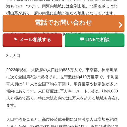
港もその一つです。南河内地域には金剛山地、北摂地域には北
摂山系があり、府の南北に山地が連なる地形となっています。
電話でお問い合わせ
気候は瀬戸内海気候に属し、年間を通じて比較的温暖で降水量
は少なめです。夏は高温多湿、冬は寒暖差があり、春と秋は過
メール相談する
LINEで相談
ごしやすい気候が特徴です。
3．人口
2023年現在、大阪府の人口は約883万人で、東京都、神奈川県
に次ぐ全国第3位の規模です。世帯数は約419万世帯で、平均世
帯人員は2.11人と全国平均を下回り、単身世帯や核家族が多い
傾向にあります。人口密度は1平方キロメートルあたり約4,639
人と極めて高く、特に大阪市内では1万人を超える地域も存在し
ます。
人口推移を見ると、高度経済成長期には急激な人口増加を経験
しましたが、1990年代以降は微増から横ばい、近年は減少傾向