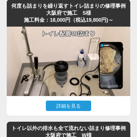
を便器に落としてしまい、そのまま気付かず流してしまっ
り使用できる状態へ無事復旧。
何度も詰まりを繰り返すトイレ詰まりの修理事例
たことで水位が上がり続け、全く流れなくなったというご
作業後は、嘔吐物は固まりやすいため一度に流さず、紙や
大阪府で施工 S様
施工料金：18,000円（税込19,800円)～
相談がありました。
水で分けながら処理する方法をご案内。
現場に到着して状況を確認すると、表面上は見えないもの
の、便器内部のカーブした部分で異物がしっかりと引っ掛
かっており、水だけがわずかに抜けていく典型的な異物詰
まりの状態。
こうしたケースは大阪府の住宅でもよく見られ、特に節水
型トイレは排水路が細いため、おもちゃ・キャップ・固形
物などが奥で詰まると家庭用の道具では動かせません。
今回は便器内部で異物が強く噛み込み、手前からの作業で
は取り出しが不可能だったため、便器を一度取り外す脱着
作業で対処しました。
便器を慎重に外し、裏側の排水経路を確認すると、小さな
詳細を見る
プラスチックのおもちゃが排水管の入口で完全に引っかか
以前からトイレの流れが悪く、数日おきに詰まりを繰り返
っており、通常の吸引式工具では届かない位置でした。
すというご相談がありました。
異物を取り除き、排水路の汚れや残留物も清掃したうえで
トイレ以外の排水も全て流れない詰まり修理事例
現場で便器の状態を確認すると、一時的には流れてもすぐ
再度便器を設置し、通水テストを行うと問題なくスムーズ
大阪府で施工 W様