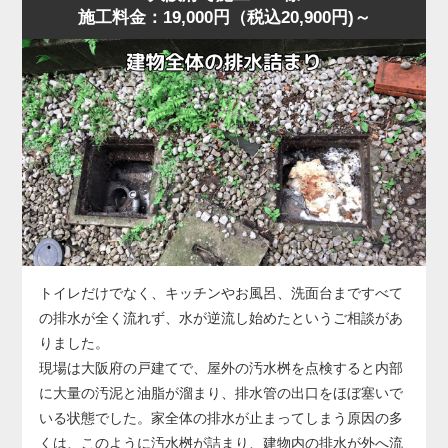
施工料金：19,000円（税込20,900円)～
に水位が上がり、明らかに排水経路の奥に問題がある様
に排水される状態に回復しました。
子。
作業後、お客様には「異物は見えなくても奥で止まってい
大阪府の住宅でもよくありますが、こうした「慢性的な詰
ることが多い」「無理に押し流そうとすると状態が悪化す
まり」は便器内部ではなく配管側に原因があることが多
る」ことをお伝えし、子どもが触れやすい物はトイレ周辺
く、ラバーカップや薬剤では根本的に改善しません。
に置かないよう注意点もご案内しました。
今回の状況は、便器の手前では改善できないと判断し、便
器を一度取り外して配管へ直接アクセスする方法を選択し
ました。
便器脱着後、排水管の奥を確認すると、長年の汚れや固形
化した汚物が管内のカーブ部分で厚く堆積し、水の流れを
大きく妨げている状態。
このままでは再発を繰り返すため、業務用のトーラー（ワ
トイレだけでなく、キッチンやお風呂、洗面台まですべて
イヤー式排管清掃機）を使用し、固着した詰まりを貫通・
の排水が全く流れず、水が逆流し始めたというご相談があ
除去する作業を実施しました。
りました。
数回の施工で厚い固まりが崩れ、通水が一気に改善。
現場は大阪府の戸建てで、屋外の汚水桝を点検すると内部
複数回の排水テストでも安定した流れが確認できました。
に大量の汚泥と油脂が溜まり、排水管の出口をほぼ塞いで
なお、今回のような配管内部の詰まりが悪化すると、トー
いる状態でした。家全体の排水が止まってしまう原因の多
ラーでも貫通できないほど硬化した状態になることがあ
くは、このように汚水桝が詰まり、建物内の排水が外へ流