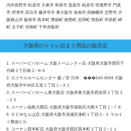
河内長野市 松原市 大東市 和泉市 箕面市 柏原市 羽曳野市 門真
市 摂津市 高石市 藤井寺市 東大阪市 泉南市 四條畷市 交野市 大
阪狭山市 阪南市 島本町 豊能町 能勢町 忠岡町 熊取町 田尻町 岬
町 太子町 河南町 千早赤阪村
大阪府
のトイレ詰まり用品の販売店
1. スーパービバホーム 大阪ドームシティ店-大阪府大阪市西区千
代崎３丁目南２−６６
2. ロイヤルホームセンター 森ノ宮-日本、���540-0004 大阪
府大阪市中央区玉造１丁目１−３１
3. スーパービバホーム東大阪店-大阪府東大阪市西岩田２丁目３
−２５
4. コーナン福島大開店-大阪府大阪市福島区大開４丁目１−７８
5. ＤＣＭなんば店-大阪府大阪市浪速区湊町１丁目２−３ マルイ
ト難波ビル
6. コーナン西本町店-大阪府大阪市西区西本町２丁目２−１１