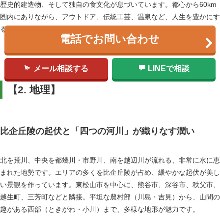
歴史的建造物、そして独自の食文化が息づいています。都心から60km
圏内にありながら、アウトドア、伝統工芸、温泉など、人生を豊かにす
る要素が凝縮された、埼玉屈指の「スローライフ・ベルト」です。
電話でお問い合わせ
メール相談する
LINEで相談
【2. 地理】
比企丘陵の起伏と「四つの河川」が織りなす潤い
北を荒川、中央を都幾川・市野川、南を越辺川が流れる、非常に水に恵
まれた地勢です。エリアの多くを比企丘陵が占め、緩やかな起伏が美し
い景観を作っています。東松山市を中心に、熊谷市、深谷市、秩父市、
越生町、三芳町などと隣接。平坦な農村部（川島・吉見）から、山間の
趣がある西部（ときがわ・小川）まで、多様な地形が魅力です。