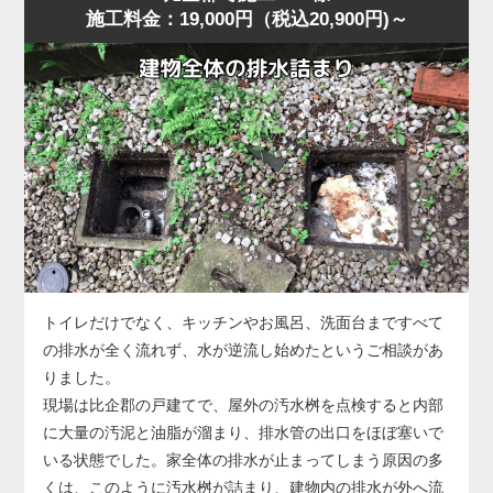
施工料金：19,000円（税込20,900円)～
に水位が上がり、明らかに排水経路の奥に問題がある様
に排水される状態に回復しました。
子。
作業後、お客様には「異物は見えなくても奥で止まってい
比企郡の住宅でもよくありますが、こうした「慢性的な詰
ることが多い」「無理に押し流そうとすると状態が悪化す
まり」は便器内部ではなく配管側に原因があることが多
る」ことをお伝えし、子どもが触れやすい物はトイレ周辺
く、ラバーカップや薬剤では根本的に改善しません。
に置かないよう注意点もご案内しました。
今回の状況は、便器の手前では改善できないと判断し、便
器を一度取り外して配管へ直接アクセスする方法を選択し
ました。
便器脱着後、排水管の奥を確認すると、長年の汚れや固形
化した汚物が管内のカーブ部分で厚く堆積し、水の流れを
大きく妨げている状態。
このままでは再発を繰り返すため、業務用のトーラー（ワ
トイレだけでなく、キッチンやお風呂、洗面台まですべて
イヤー式排管清掃機）を使用し、固着した詰まりを貫通・
の排水が全く流れず、水が逆流し始めたというご相談があ
除去する作業を実施しました。
りました。
数回の施工で厚い固まりが崩れ、通水が一気に改善。
現場は比企郡の戸建てで、屋外の汚水桝を点検すると内部
複数回の排水テストでも安定した流れが確認できました。
に大量の汚泥と油脂が溜まり、排水管の出口をほぼ塞いで
なお、今回のような配管内部の詰まりが悪化すると、トー
いる状態でした。家全体の排水が止まってしまう原因の多
ラーでも貫通できないほど硬化した状態になることがあ
くは、このように汚水桝が詰まり、建物内の排水が外へ流