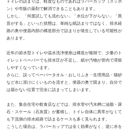
トイレの詰まりは、軽度なものであればラバーカップ（スッポ
ン）や市販の薬剤で解消できることもあります。
しかし、「何度試しても流れない」「水位が下がらない」「異
音がする」といった状態は、単純な紙詰まりではなく、排水経
路の奥や便器内部の構造部分で詰まりが発生している可能性が
あります。
近年の節水型トイレや温水洗浄便座は構造が複雑で、少量のト
イレットペーパーでも排水圧が不足し、紙や汚物が管内で滞留
しやすくなっています。
さらに、誤ってペーパータオル・おしりふき・生理用品・猫砂
など水に溶けにくいものを流すと、便器の奥で固まり、自分で
は届かない位置で完全に詰まってしまいます。
また、集合住宅や飲食店などでは、排水管や汚水桝に油脂・尿
石・スケール（石灰質）が蓄積し、トイレ自体に異常がなくて
も下流側の排水経路で詰まるケースも多く見られます。
こうした場合は、ラバーカップでは全く効果がなく、逆に水を