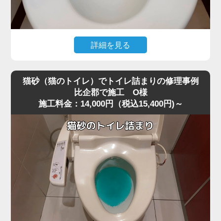
すと内部でさらに強く詰まってしまうことがあります。
今回は業務用の高圧ポンプを使用し、詰まりの核心部分へ
圧力を段階的にかける方法で作業を行いました。
急激に圧力を加えると便器に負担がかかるため、内部の抵
詳細を見る
抗を確認しながら慎重に数回加圧。
トイレ掃除の際に使用したお掃除シートを流したところ、
すると、固まっていたペーパーの塊が崩れ、排水路の奥へ
水位が上がったまま下がらなくなり、トイレが完全に詰ま
押し流されて一気に通水が回復しました。
猫砂（猫のトイレ）でトイレ詰まりの修理事例
ってしまったというご相談がありました。
作業後は複数回の排水テストも行い、逆流・異音・水位の
比企郡で施工 O様
施工料金：14,000円（税込15,400円)～
現場を確認すると、便器の奥でシートがしっかりと引っ掛
異常がないことを確認し、安心して使用できる状態に復
かり、手前の見える部分ではなくS字奥で固く詰まってい
旧。
る状態でした。
最後に、再発防止策として「トイレットペーパーは2～3回
最近は「流せる」と書かれたお掃除シートが普及していま
に分けて流す」「厚手ペーパーを大量に使わない」など正
すが、実際にはトイレットペーパーほど水に溶けにくく、
しい使い方もお伝えしました。
比企郡周辺でもシート詰まりのトラブルが増えています。
大量のペーパーによる詰まりは軽度に見えても、便器内部
特に節水型トイレでは水量が少ないため、少し厚めのシー
の奥で固まっていることが多く、高圧ポンプのような専門
トでも奥で丸まって団子状に固まりやすく、家庭用のラバ
機材でないと解消が難しいケースが非常に多いです。
ーカップではほとんど動かないケースが多いのが特徴で
す。