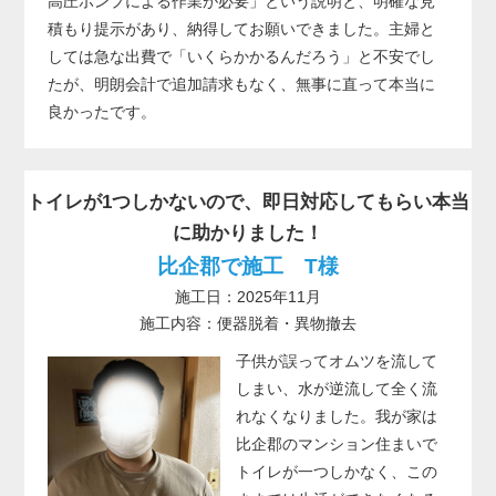
高圧ポンプによる作業が必要」という説明と、明確な見
積もり提示があり、納得してお願いできました。主婦と
しては急な出費で「いくらかかるんだろう」と不安でし
たが、明朗会計で追加請求もなく、無事に直って本当に
良かったです。
トイレが1つしかないので、即日対応してもらい本当
に助かりました！
比企郡で施工 T様
施工日：2025年11月
施工内容：便器脱着・異物撤去
子供が誤ってオムツを流して
しまい、水が逆流して全く流
れなくなりました。我が家は
比企郡のマンション住まいで
トイレが一つしかなく、この