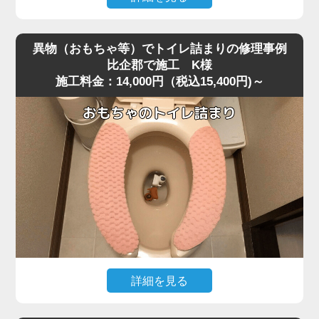
便器を脱着し、排水路の奥を確認すると、大きく膨れた猫
深夜、急な体調不良で嘔吐してしまい、そのままトイレに
砂が排水管入り口で完全に固まり、通常の機材が届かない
流したところ水位がみるみる上昇し、まったく流れなくな
位置で塞いでいました。
異物（おもちゃ等）でトイレ詰まりの修理事例
ったというご相談がありました。
固まりを丁寧に除去し、排水管内部も確認したうえで通水
比企郡で施工 K様
施工料金：14,000円（税込15,400円)～
現場に伺って状況を確認すると、便器の奥で胃内容物と食
テストを実施すると、問題なく排水が流れる状態に戻りま
べカスが固まり、節水型トイレ特有の弱い排水圧では奥へ
した。
流れきらず、S字奥で完全に滞留している状態でした。
こうした嘔吐物の詰まりは表面では見えず、内部の奥深く
作業後、お客様には「流せると書かれている猫砂でも、実
で団子状になって固まるため、ラバーカップではほとんど
際には詰まりやすい」「トイレに流さずゴミとして処理す
動かないことが多いです。
る方が安全」といった再発防止のポイントをお伝えしまし
今回のケースは比企郡の住宅で、排水管の角度が少し急だ
た。
ったことも影響して詰まりが強固になっていました。
猫砂の詰まりは便器内部の奥で固まるケースが多く、便器
改善には業務用の高圧ポンプを使用し、便器内部の閉塞部
脱着が必要になる重度詰まりとして非常に多いトラブルで
分に向けて圧力を段階的に加えて作業を実施しました。
す。
急激な圧力は逆流を招くため負荷を確認しながら慎重に加
圧すると、数回の作業で固まった嘔吐物が崩れ、排水路の
詳細を見る
奥へとスムーズに押し流されて通水が回復しました。
小さなお子様がトイレで遊んでいた際、うっかりおもちゃ
複数回の流しテストでも水位・流れともに安定し、通常通