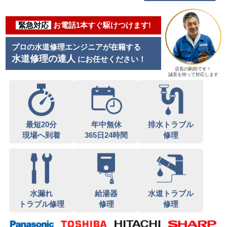
緊急対応
お電話1本すぐ駆けつけます!
プロの水道修理エンジニアが在籍する
水道修理の達人
にお任せください！
店長の駒田です！
誠意を持って対応します
最短20分
年中無休
排水トラブル
現場へ到着
365日24時間
修理
水漏れ
給湯器
水道トラブル
トラブル修理
修理
修理