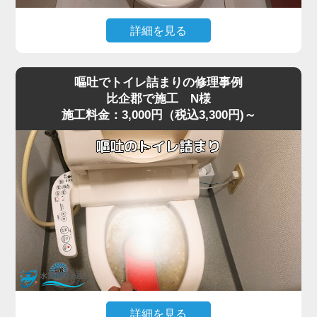
今回の現場では、業務用の高圧ポンプを使用し、詰まりの
ある深い位置に圧力を段階的にかけて作業を行いました。
詳細を見る
数回加圧すると、固まっていたシートの塊が崩れ、排水路
猫トイレの掃除で使用した猫砂を流したところ、水が全く
の奥へ流れて通水が回復。
引かなくなりトイレが使えなくなったというご相談があり
複数回の流しテストでも異常はなく、通常利用できる状態
嘔吐でトイレ詰まりの修理事例
ました。
へ復旧しました。
比企郡で施工 N様
施工料金：3,000円（税込3,300円)～
現場で状況を確認すると、便器の内部で猫砂が固まり、排
お掃除シートは「流せる」と表記されていても、実際には
水路を完全に塞いでいる状態でした。
水に溶けず、トラブルの原因になりやすいため、便器に流
最近は「流せる」と書かれた猫砂も販売されていますが、
さずにゴミ箱へ捨てることが一番安全です。
実際には水に触れると急激に膨張したり、塊になったりす
詰まりや水位の異常が出た場合は無理に流さず、早めにご
るため、排水経路の奥で詰まりやすく、比企郡周辺でも同
相談いただくことをおすすめします。
様のトラブルが増えています。
特に節水型トイレでは水量が少ないため、砂の一部が奥で
固まると、ラバーカップや薬剤ではまったく効果が出ない
ケースが多いのが特徴です。
今回の現場では、表面的な処置では改善が見込めないた
め、便器を一度取り外して内部の閉塞箇所に直接アクセス
する方法を選択しました。
詳細を見る