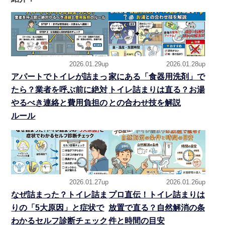
2026.01.29up
2026.01.28up
アパートでトイレが詰まっ
家にある「食器用洗剤」で
たら？業者を呼ぶ前に絶対
トイレ詰まりは直る？お湯
やるべき連絡と費用負担の
との合わせ技を解説
ルール
2026.01.27up
2026.01.26up
なぜ詰まった？トイレ詰ま
プロ直伝！トイレ詰まりは
りの「5大原因」と症状で
放置で直る？自然解消の条
わかるセルフ診断チェック
件と時間の目安