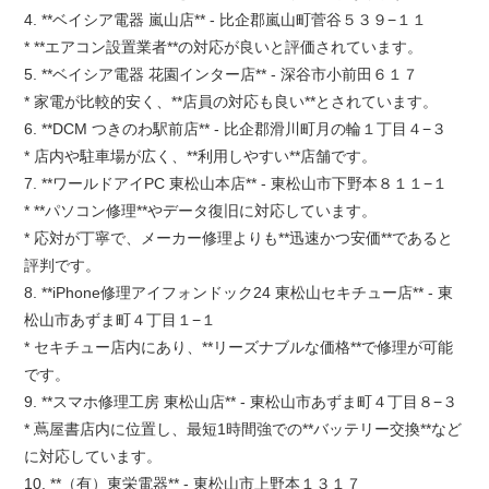
4. **ベイシア電器 嵐山店** - 比企郡嵐山町菅谷５３９−１１
* **エアコン設置業者**の対応が良いと評価されています。
5. **ベイシア電器 花園インター店** - 深谷市小前田６１７
* 家電が比較的安く、**店員の対応も良い**とされています。
6. **DCM つきのわ駅前店** - 比企郡滑川町月の輪１丁目４−３
* 店内や駐車場が広く、**利用しやすい**店舗です。
7. **ワールドアイPC 東松山本店** - 東松山市下野本８１１−１
* **パソコン修理**やデータ復旧に対応しています。
* 応対が丁寧で、メーカー修理よりも**迅速かつ安価**であると
評判です。
8. **iPhone修理アイフォンドック24 東松山セキチュー店** - 東
松山市あずま町４丁目１−１
* セキチュー店内にあり、**リーズナブルな価格**で修理が可能
です。
9. **スマホ修理工房 東松山店** - 東松山市あずま町４丁目８−３
* 蔦屋書店内に位置し、最短1時間強での**バッテリー交換**など
に対応しています。
10. **（有）東栄電器** - 東松山市上野本１３１７