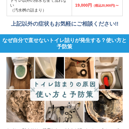
トイレ以外の排水も全て流れな
い
19,000円
～
（税込20,900円)
（汚水桝の詰まり）
上記以外の症状もお気軽にご相談ください!!
なぜ自分で直せないトイレ詰りが発生する？使い方と
予防策