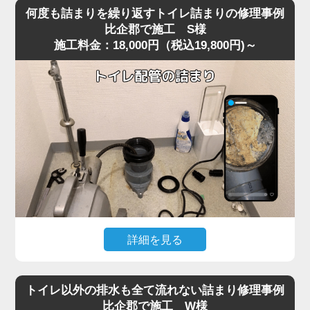
を便器に落としてしまい、そのまま気付かず流してしまっ
り使用できる状態へ無事復旧。
何度も詰まりを繰り返すトイレ詰まりの修理事例
たことで水位が上がり続け、全く流れなくなったというご
作業後は、嘔吐物は固まりやすいため一度に流さず、紙や
比企郡で施工 S様
施工料金：18,000円（税込19,800円)～
相談がありました。
水で分けながら処理する方法をご案内。
現場に到着して状況を確認すると、表面上は見えないもの
の、便器内部のカーブした部分で異物がしっかりと引っ掛
かっており、水だけがわずかに抜けていく典型的な異物詰
まりの状態。
こうしたケースは比企郡の住宅でもよく見られ、特に節水
型トイレは排水路が細いため、おもちゃ・キャップ・固形
物などが奥で詰まると家庭用の道具では動かせません。
今回は便器内部で異物が強く噛み込み、手前からの作業で
は取り出しが不可能だったため、便器を一度取り外す脱着
作業で対処しました。
便器を慎重に外し、裏側の排水経路を確認すると、小さな
詳細を見る
プラスチックのおもちゃが排水管の入口で完全に引っかか
以前からトイレの流れが悪く、数日おきに詰まりを繰り返
っており、通常の吸引式工具では届かない位置でした。
すというご相談がありました。
異物を取り除き、排水路の汚れや残留物も清掃したうえで
トイレ以外の排水も全て流れない詰まり修理事例
現場で便器の状態を確認すると、一時的には流れてもすぐ
再度便器を設置し、通水テストを行うと問題なくスムーズ
比企郡で施工 W様