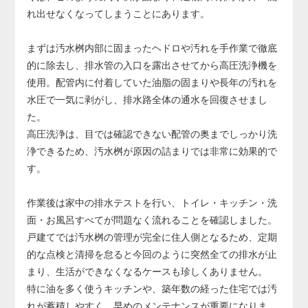
り、その場合は配管の交換が必要になります。
れ出せなくなってしまうことにあります。
配管交換は床や壁の解体を伴う大規模工事となり、費用も
大きくなるため、早めの対応が非常に重要です。
まずは汚水桝内部に固まったヘドロや汚れを手作業で徹底
的に除去し、排水管の入口を露出させてから高圧洗浄機を
使用。配管内に付着していた油脂の固まりや長年の汚れを
水圧で一気に剥がし、排水路全体の通水を回復させまし
た。
高圧洗浄は、目では確認できない配管の奥までしっかり洗
浄できるため、汚水桝が原因の詰まりでは非常に効果的で
す。
作業後は家中の排水テストを行い、トイレ・キッチン・洗
面・お風呂すべてが問題なく流れることを確認しました。
戸建てでは汚水桝の管理が完全に住人側となるため、定期
的な点検と清掃を怠ると今回のように突然全ての排水が止
まり、生活ができなくなるケースも珍しくありません。
特に油を多く使うキッチンや、築年数の経った住宅では汚
れが蓄積しやすく、早めのメンテナンスが重要になりま