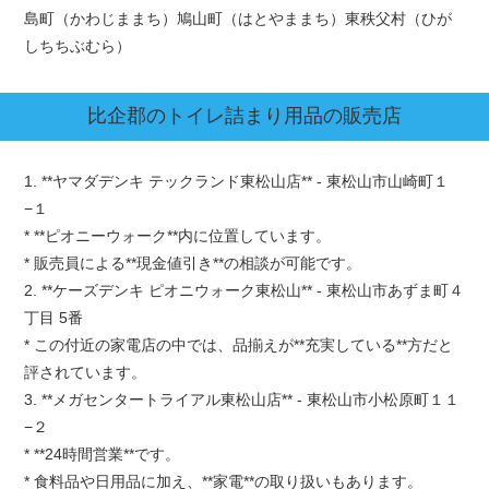
島町（かわじままち）鳩山町（はとやままち）東秩父村（ひが
しちちぶむら）
比企郡
のトイレ詰まり用品の販売店
1. **ヤマダデンキ テックランド東松山店** - 東松山市山崎町１
−１
* **ピオニーウォーク**内に位置しています。
* 販売員による**現金値引き**の相談が可能です。
2. **ケーズデンキ ピオニウォーク東松山** - 東松山市あずま町４
丁目 5番
* この付近の家電店の中では、品揃えが**充実している**方だと
評されています。
3. **メガセンタートライアル東松山店** - 東松山市小松原町１１
−２
* **24時間営業**です。
* 食料品や日用品に加え、**家電**の取り扱いもあります。