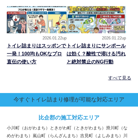
2026.01.22up
2026.01.22up
トイレ詰まりはスッポンで
トイレ詰まりにサンポール
一発！100均もOKなプロ
は効く？酸性で溶ける汚れ
直伝の使い方
と絶対禁止のNG行動
すべて見る
今すぐトイレ詰まり修理が可能な対応エリア
比企郡の施工対応エリア
小川町（おがわまち）ときがわ町（ときがわまち）滑川町（な
めがわまち）嵐山町（らんざんまち）吉見町（よしみまち）川