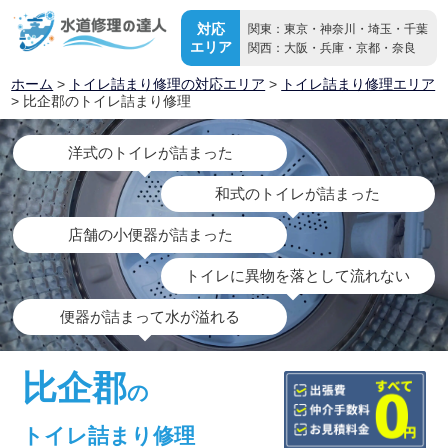
対応
関東：東京・神奈川・埼玉・千葉
エリア
関西：大阪・兵庫・京都・奈良
ホーム
>
トイレ詰まり修理の対応エリア
>
トイレ詰まり修理エリア
> 比企郡のトイレ詰まり修理
洋式のトイレが詰まった
和式のトイレが詰まった
店舗の小便器が詰まった
トイレに異物を落として流れない
便器が詰まって水が溢れる
比企郡
の
トイレ詰まり修理