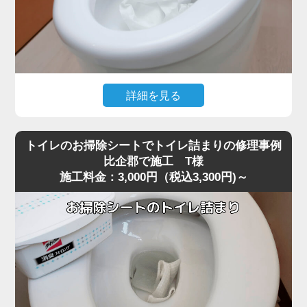
詳細を見る
大量のトイレットペーパーを一度に流した直後から水位が
下がらなくなり、トイレが全く使えなくなったというご相
トイレのお掃除シートでトイレ詰まりの修理事例
談がありました。
比企郡で施工 T様
施工料金：3,000円（税込3,300円)～
現場に到着して状況を確認すると、便器の奥でペーパーが
大きな塊になっており、ラバーカップでは全く動かないほ
ど強く噛み込んでいる状態でした。
最近の節水型トイレは水量が少ないため、比企郡周辺でも
大量のトイレットペーパーがS字カーブの奥で団子状に固
まり、手前には見えない位置で完全に閉塞を起こすケース
が増えています。
こうした奥の詰まりは家庭用の道具では届かず、無理に押