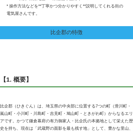
* 操作方法などを**丁寧かつ分かりやすく**説明してくれる街の
電気屋さんです。
比企郡
の特徴
【1. 概要】
比企郡（ひきぐん）は、埼玉県の中央部に位置する7つの町（滑川町・
嵐山町・小川町・川島町・吉見町・鳩山町・ときがわ町）からなるエリ
アです。かつて鎌倉幕府の有力御家人・比企氏の本拠地として栄えた歴
史を持ち、現在は「武蔵野の面影を最も残す地」として、豊かな里山、