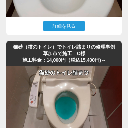
すと内部でさらに強く詰まってしまうことがあります。
今回は業務用の高圧ポンプを使用し、詰まりの核心部分へ
圧力を段階的にかける方法で作業を行いました。
急激に圧力を加えると便器に負担がかかるため、内部の抵
詳細を見る
抗を確認しながら慎重に数回加圧。
トイレ掃除の際に使用したお掃除シートを流したところ、
すると、固まっていたペーパーの塊が崩れ、排水路の奥へ
水位が上がったまま下がらなくなり、トイレが完全に詰ま
押し流されて一気に通水が回復しました。
猫砂（猫のトイレ）でトイレ詰まりの修理事例
ってしまったというご相談がありました。
作業後は複数回の排水テストも行い、逆流・異音・水位の
草加市で施工 O様
施工料金：14,000円（税込15,400円)～
現場を確認すると、便器の奥でシートがしっかりと引っ掛
異常がないことを確認し、安心して使用できる状態に復
かり、手前の見える部分ではなくS字奥で固く詰まってい
旧。
る状態でした。
最後に、再発防止策として「トイレットペーパーは2～3回
最近は「流せる」と書かれたお掃除シートが普及していま
に分けて流す」「厚手ペーパーを大量に使わない」など正
すが、実際にはトイレットペーパーほど水に溶けにくく、
しい使い方もお伝えしました。
草加市周辺でもシート詰まりのトラブルが増えています。
大量のペーパーによる詰まりは軽度に見えても、便器内部
特に節水型トイレでは水量が少ないため、少し厚めのシー
の奥で固まっていることが多く、高圧ポンプのような専門
トでも奥で丸まって団子状に固まりやすく、家庭用のラバ
機材でないと解消が難しいケースが非常に多いです。
ーカップではほとんど動かないケースが多いのが特徴で
す。