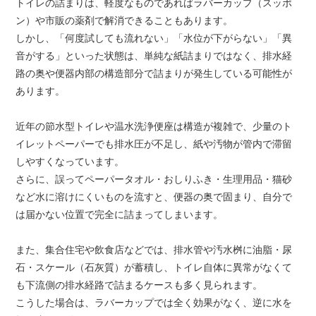
トイレの詰まりは、軽度なものであればラバーカップ（スッポ
ン）や市販の薬剤で解消できることもあります。
しかし、「何度試しても流れない」「水位が下がらない」「異
音がする」といった状態は、単純な紙詰まりではなく、排水経
路の奥や便器内部の構造部分で詰まりが発生している可能性が
あります。
近年の節水型トイレや温水洗浄便座は構造が複雑で、少量のト
イレットペーパーでも排水圧が不足し、紙や汚物が管内で滞留
しやすくなっています。
さらに、誤ってペーパータオル・おしりふき・生理用品・猫砂
など水に溶けにくいものを流すと、便器の奥で固まり、自分で
は届かない位置で完全に詰まってしまいます。
また、集合住宅や飲食店などでは、排水管や汚水桝に油脂・尿
石・スケール（石灰質）が蓄積し、トイレ自体に異常がなくて
も下流側の排水経路で詰まるケースも多く見られます。
こうした場合は、ラバーカップでは全く効果がなく、逆に水を