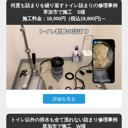
を便器に落としてしまい、そのまま気付かず流してしまっ
り使用できる状態へ無事復旧。
何度も詰まりを繰り返すトイレ詰まりの修理事例
たことで水位が上がり続け、全く流れなくなったというご
作業後は、嘔吐物は固まりやすいため一度に流さず、紙や
草加市で施工 S様
施工料金：18,000円（税込19,800円)～
相談がありました。
水で分けながら処理する方法をご案内。
現場に到着して状況を確認すると、表面上は見えないもの
の、便器内部のカーブした部分で異物がしっかりと引っ掛
かっており、水だけがわずかに抜けていく典型的な異物詰
まりの状態。
こうしたケースは草加市の住宅でもよく見られ、特に節水
型トイレは排水路が細いため、おもちゃ・キャップ・固形
物などが奥で詰まると家庭用の道具では動かせません。
今回は便器内部で異物が強く噛み込み、手前からの作業で
は取り出しが不可能だったため、便器を一度取り外す脱着
作業で対処しました。
便器を慎重に外し、裏側の排水経路を確認すると、小さな
詳細を見る
プラスチックのおもちゃが排水管の入口で完全に引っかか
以前からトイレの流れが悪く、数日おきに詰まりを繰り返
っており、通常の吸引式工具では届かない位置でした。
すというご相談がありました。
異物を取り除き、排水路の汚れや残留物も清掃したうえで
トイレ以外の排水も全て流れない詰まり修理事例
現場で便器の状態を確認すると、一時的には流れてもすぐ
再度便器を設置し、通水テストを行うと問題なくスムーズ
草加市で施工 W様