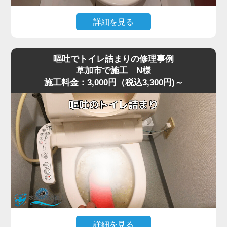
今回の現場では、業務用の高圧ポンプを使用し、詰まりの
ある深い位置に圧力を段階的にかけて作業を行いました。
詳細を見る
数回加圧すると、固まっていたシートの塊が崩れ、排水路
猫トイレの掃除で使用した猫砂を流したところ、水が全く
の奥へ流れて通水が回復。
引かなくなりトイレが使えなくなったというご相談があり
複数回の流しテストでも異常はなく、通常利用できる状態
嘔吐でトイレ詰まりの修理事例
ました。
へ復旧しました。
草加市で施工 N様
施工料金：3,000円（税込3,300円)～
現場で状況を確認すると、便器の内部で猫砂が固まり、排
お掃除シートは「流せる」と表記されていても、実際には
水路を完全に塞いでいる状態でした。
水に溶けず、トラブルの原因になりやすいため、便器に流
最近は「流せる」と書かれた猫砂も販売されていますが、
さずにゴミ箱へ捨てることが一番安全です。
実際には水に触れると急激に膨張したり、塊になったりす
詰まりや水位の異常が出た場合は無理に流さず、早めにご
るため、排水経路の奥で詰まりやすく、草加市周辺でも同
相談いただくことをおすすめします。
様のトラブルが増えています。
特に節水型トイレでは水量が少ないため、砂の一部が奥で
固まると、ラバーカップや薬剤ではまったく効果が出ない
ケースが多いのが特徴です。
今回の現場では、表面的な処置では改善が見込めないた
め、便器を一度取り外して内部の閉塞箇所に直接アクセス
する方法を選択しました。
詳細を見る