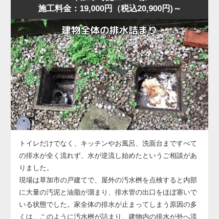
施工料金：19,000円（税込20,900円)～
に水位が上がり、明らかに排水経路の奥に問題がある様
に排水される状態に回復しました。
子。
作業後、お客様には「異物は見えなくても奥で止まってい
草加市の住宅でもよくありますが、こうした「慢性的な詰
ることが多い」「無理に押し流そうとすると状態が悪化す
まり」は便器内部ではなく配管側に原因があることが多
る」ことをお伝えし、子どもが触れやすい物はトイレ周辺
く、ラバーカップや薬剤では根本的に改善しません。
に置かないよう注意点もご案内しました。
今回の状況は、便器の手前では改善できないと判断し、便
器を一度取り外して配管へ直接アクセスする方法を選択し
ました。
便器脱着後、排水管の奥を確認すると、長年の汚れや固形
化した汚物が管内のカーブ部分で厚く堆積し、水の流れを
大きく妨げている状態。
このままでは再発を繰り返すため、業務用のトーラー（ワ
トイレだけでなく、キッチンやお風呂、洗面台まですべて
イヤー式排管清掃機）を使用し、固着した詰まりを貫通・
の排水が全く流れず、水が逆流し始めたというご相談があ
除去する作業を実施しました。
りました。
数回の施工で厚い固まりが崩れ、通水が一気に改善。
現場は草加市の戸建てで、屋外の汚水桝を点検すると内部
複数回の排水テストでも安定した流れが確認できました。
に大量の汚泥と油脂が溜まり、排水管の出口をほぼ塞いで
なお、今回のような配管内部の詰まりが悪化すると、トー
いる状態でした。家全体の排水が止まってしまう原因の多
ラーでも貫通できないほど硬化した状態になることがあ
くは、このように汚水桝が詰まり、建物内の排水が外へ流