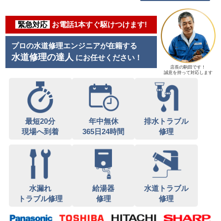
緊急対応
お電話1本すぐ駆けつけます!
プロの水道修理エンジニアが在籍する
水道修理の達人
にお任せください！
店長の駒田です！
誠意を持って対応します
最短20分
年中無休
排水トラブル
現場へ到着
365日24時間
修理
水漏れ
給湯器
水道トラブル
トラブル修理
修理
修理