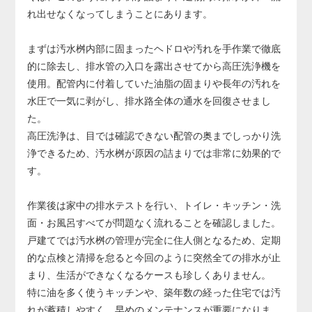
り、その場合は配管の交換が必要になります。
れ出せなくなってしまうことにあります。
配管交換は床や壁の解体を伴う大規模工事となり、費用も
大きくなるため、早めの対応が非常に重要です。
まずは汚水桝内部に固まったヘドロや汚れを手作業で徹底
的に除去し、排水管の入口を露出させてから高圧洗浄機を
使用。配管内に付着していた油脂の固まりや長年の汚れを
水圧で一気に剥がし、排水路全体の通水を回復させまし
た。
高圧洗浄は、目では確認できない配管の奥までしっかり洗
浄できるため、汚水桝が原因の詰まりでは非常に効果的で
す。
作業後は家中の排水テストを行い、トイレ・キッチン・洗
面・お風呂すべてが問題なく流れることを確認しました。
戸建てでは汚水桝の管理が完全に住人側となるため、定期
的な点検と清掃を怠ると今回のように突然全ての排水が止
まり、生活ができなくなるケースも珍しくありません。
特に油を多く使うキッチンや、築年数の経った住宅では汚
れが蓄積しやすく、早めのメンテナンスが重要になりま