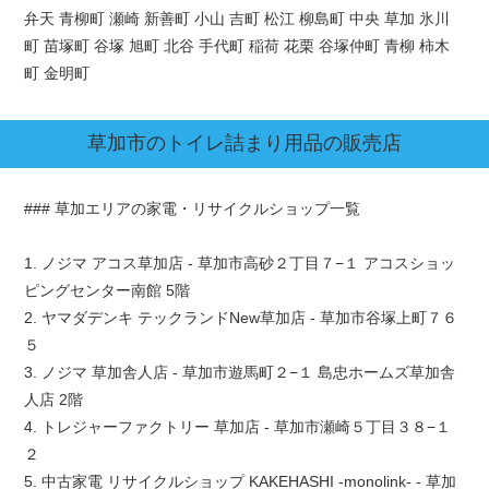
弁天 青柳町 瀬崎 新善町 小山 吉町 松江 柳島町 中央 草加 氷川
町 苗塚町 谷塚 旭町 北谷 手代町 稲荷 花栗 谷塚仲町 青柳 柿木
町 金明町
草加市
のトイレ詰まり用品の販売店
### 草加エリアの家電・リサイクルショップ一覧
1. ノジマ アコス草加店 - 草加市高砂２丁目７−１ アコスショッ
ピングセンター南館 5階
2. ヤマダデンキ テックランドNew草加店 - 草加市谷塚上町７６
５
3. ノジマ 草加舎人店 - 草加市遊馬町２−１ 島忠ホームズ草加舎
人店 2階
4. トレジャーファクトリー 草加店 - 草加市瀬崎５丁目３８−１
２
5. 中古家電 リサイクルショップ KAKEHASHI -monolink- - 草加