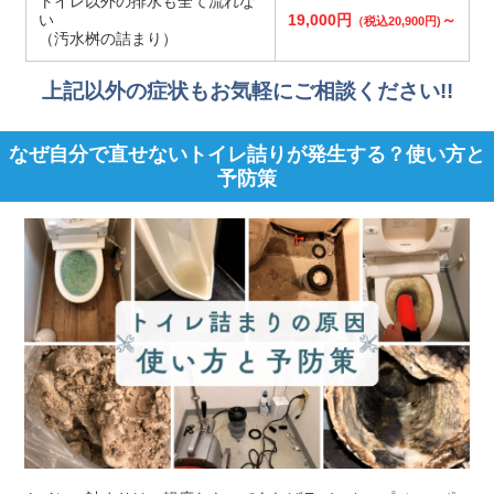
トイレ以外の排水も全て流れな
い
19,000円
～
（税込20,900円)
（汚水桝の詰まり）
上記以外の症状もお気軽にご相談ください!!
なぜ自分で直せないトイレ詰りが発生する？使い方と
予防策