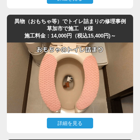
便器を脱着し、排水路の奥を確認すると、大きく膨れた猫
深夜、急な体調不良で嘔吐してしまい、そのままトイレに
砂が排水管入り口で完全に固まり、通常の機材が届かない
流したところ水位がみるみる上昇し、まったく流れなくな
位置で塞いでいました。
異物（おもちゃ等）でトイレ詰まりの修理事例
ったというご相談がありました。
固まりを丁寧に除去し、排水管内部も確認したうえで通水
草加市で施工 K様
施工料金：14,000円（税込15,400円)～
現場に伺って状況を確認すると、便器の奥で胃内容物と食
テストを実施すると、問題なく排水が流れる状態に戻りま
べカスが固まり、節水型トイレ特有の弱い排水圧では奥へ
した。
流れきらず、S字奥で完全に滞留している状態でした。
こうした嘔吐物の詰まりは表面では見えず、内部の奥深く
作業後、お客様には「流せると書かれている猫砂でも、実
で団子状になって固まるため、ラバーカップではほとんど
際には詰まりやすい」「トイレに流さずゴミとして処理す
動かないことが多いです。
る方が安全」といった再発防止のポイントをお伝えしまし
今回のケースは草加市の住宅で、排水管の角度が少し急だ
た。
ったことも影響して詰まりが強固になっていました。
猫砂の詰まりは便器内部の奥で固まるケースが多く、便器
改善には業務用の高圧ポンプを使用し、便器内部の閉塞部
脱着が必要になる重度詰まりとして非常に多いトラブルで
分に向けて圧力を段階的に加えて作業を実施しました。
す。
急激な圧力は逆流を招くため負荷を確認しながら慎重に加
圧すると、数回の作業で固まった嘔吐物が崩れ、排水路の
詳細を見る
奥へとスムーズに押し流されて通水が回復しました。
小さなお子様がトイレで遊んでいた際、うっかりおもちゃ
複数回の流しテストでも水位・流れともに安定し、通常通