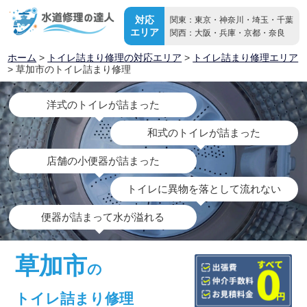
対応
関東：東京・神奈川・埼玉・千葉
エリア
関西：大阪・兵庫・京都・奈良
ホーム
>
トイレ詰まり修理の対応エリア
>
トイレ詰まり修理エリア
> 草加市のトイレ詰まり修理
洋式のトイレが詰まった
和式のトイレが詰まった
店舗の小便器が詰まった
トイレに異物を落として流れない
便器が詰まって水が溢れる
草加市
の
トイレ詰まり修理