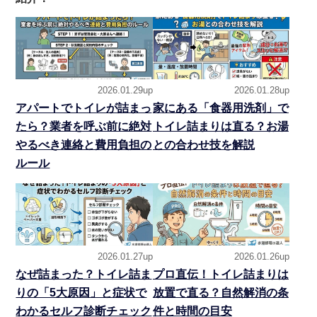
2026.01.29up
2026.01.28up
アパートでトイレが詰まっ
家にある「食器用洗剤」で
たら？業者を呼ぶ前に絶対
トイレ詰まりは直る？お湯
やるべき連絡と費用負担の
との合わせ技を解説
ルール
2026.01.27up
2026.01.26up
なぜ詰まった？トイレ詰ま
プロ直伝！トイレ詰まりは
りの「5大原因」と症状で
放置で直る？自然解消の条
わかるセルフ診断チェック
件と時間の目安