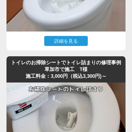
詳細を見る
大量のトイレットペーパーを一度に流した直後から水位が
下がらなくなり、トイレが全く使えなくなったというご相
トイレのお掃除シートでトイレ詰まりの修理事例
談がありました。
草加市で施工 T様
施工料金：3,000円（税込3,300円)～
現場に到着して状況を確認すると、便器の奥でペーパーが
大きな塊になっており、ラバーカップでは全く動かないほ
ど強く噛み込んでいる状態でした。
最近の節水型トイレは水量が少ないため、草加市周辺でも
大量のトイレットペーパーがS字カーブの奥で団子状に固
まり、手前には見えない位置で完全に閉塞を起こすケース
が増えています。
こうした奥の詰まりは家庭用の道具では届かず、無理に押