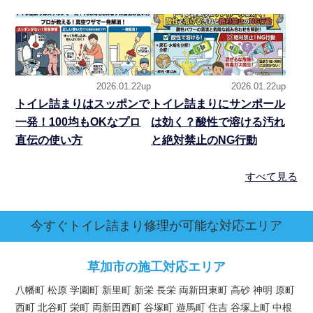
2026.01.22up
2026.01.22up
トイレ詰まりはスッポンで
トイレ詰まりにサンポール
一発！100均もOKなプロ
は効く？酸性で溶ける汚れ
直伝の使い方
と絶対禁止のNG行動
すべて見る
今すぐトイレ詰まり修理が可能な対応エリア
草加市の施工対応エリア
八幡町 松原 学園町 新里町 新栄 長栄 両新田東町 高砂 神明 原町
西町 北谷町 栄町 両新田西町 谷塚町 遊馬町 住吉 谷塚上町 中根