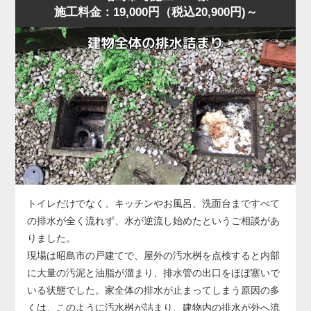
施工料金：19,000円（税込20,900円)～
に水位が上がり、明らかに排水経路の奥に問題がある様
に排水される状態に回復しました。
子。
作業後、お客様には「異物は見えなくても奥で止まってい
昭島市の住宅でもよくありますが、こうした「慢性的な詰
ることが多い」「無理に押し流そうとすると状態が悪化す
まり」は便器内部ではなく配管側に原因があることが多
る」ことをお伝えし、子どもが触れやすい物はトイレ周辺
く、ラバーカップや薬剤では根本的に改善しません。
に置かないよう注意点もご案内しました。
今回の状況は、便器の手前では改善できないと判断し、便
器を一度取り外して配管へ直接アクセスする方法を選択し
ました。
便器脱着後、排水管の奥を確認すると、長年の汚れや固形
化した汚物が管内のカーブ部分で厚く堆積し、水の流れを
大きく妨げている状態。
このままでは再発を繰り返すため、業務用のトーラー（ワ
トイレだけでなく、キッチンやお風呂、洗面台まですべて
イヤー式排管清掃機）を使用し、固着した詰まりを貫通・
の排水が全く流れず、水が逆流し始めたというご相談があ
除去する作業を実施しました。
りました。
数回の施工で厚い固まりが崩れ、通水が一気に改善。
現場は昭島市の戸建てで、屋外の汚水桝を点検すると内部
複数回の排水テストでも安定した流れが確認できました。
に大量の汚泥と油脂が溜まり、排水管の出口をほぼ塞いで
なお、今回のような配管内部の詰まりが悪化すると、トー
いる状態でした。家全体の排水が止まってしまう原因の多
ラーでも貫通できないほど硬化した状態になることがあ
くは、このように汚水桝が詰まり、建物内の排水が外へ流