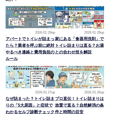
2026.01.29up
2026.01.28up
アパートでトイレが詰まっ
家にある「食器用洗剤」で
たら？業者を呼ぶ前に絶対
トイレ詰まりは直る？お湯
やるべき連絡と費用負担の
との合わせ技を解説
ルール
2026.01.27up
2026.01.26up
なぜ詰まった？トイレ詰ま
プロ直伝！トイレ詰まりは
りの「5大原因」と症状で
放置で直る？自然解消の条
わかるセルフ診断チェック
件と時間の目安