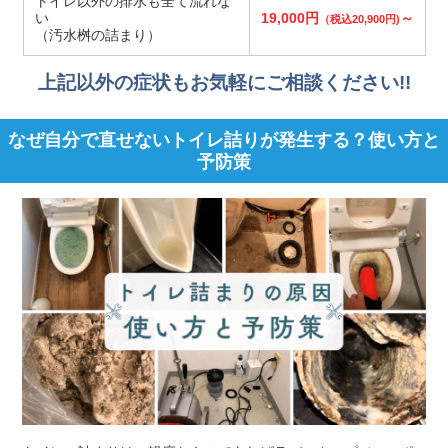
トイレ以外の排水も全て流れな
い
19,000円
～
（税込20,900円)
（汚水桝の詰まり）
上記以外の症状もお気軽にご相談ください!!
なぜ自分で直せないトイレ詰りが発生する？使い方と
予防策