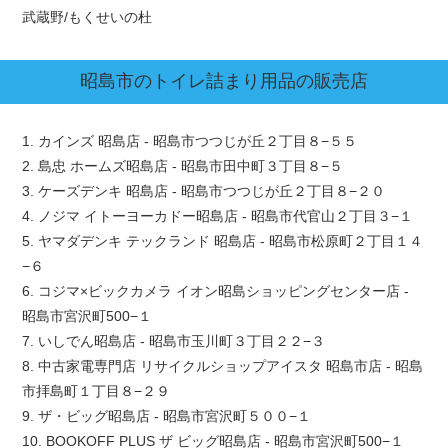
武蔵野/もくせいの杜
昭島市
のトイレ詰まり用品の販売店
1. カインズ 昭島店 - 昭島市つつじが丘２丁目８−５５
2. 島忠 ホームズ昭島店 - 昭島市田中町３丁目８−５
3. ケーズデンキ 昭島店 - 昭島市つつじが丘２丁目８−２０
4. ノジマ イトーヨーカドー昭島店 - 昭島市代官山２丁目３−１
5. ヤマダデンキ テックランド 昭島店 - 昭島市松原町２丁目１４
−６
6. コジマ×ビックカメラ イオン昭島ショッピングセンター店 -
昭島市宮沢町500−１
7. いしでん昭島店 - 昭島市玉川町３丁目２２−３
8. 中古家電専門店 リサイクルショップアイスタ 昭島市店 - 昭島
市拝島町１丁目８−２９
9. ザ・ビッグ昭島店 - 昭島市宮沢町５００−１
10. BOOKOFF PLUS ザ ビッグ昭島店 - 昭島市宮沢町500−１