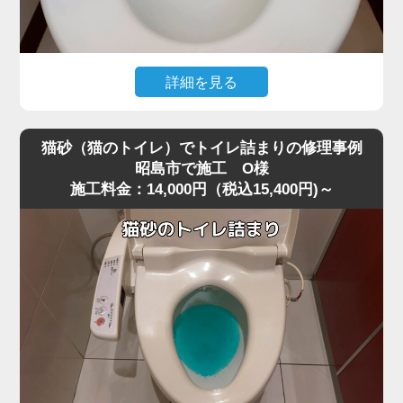
すと内部でさらに強く詰まってしまうことがあります。
今回は業務用の高圧ポンプを使用し、詰まりの核心部分へ
圧力を段階的にかける方法で作業を行いました。
急激に圧力を加えると便器に負担がかかるため、内部の抵
詳細を見る
抗を確認しながら慎重に数回加圧。
トイレ掃除の際に使用したお掃除シートを流したところ、
すると、固まっていたペーパーの塊が崩れ、排水路の奥へ
水位が上がったまま下がらなくなり、トイレが完全に詰ま
押し流されて一気に通水が回復しました。
猫砂（猫のトイレ）でトイレ詰まりの修理事例
ってしまったというご相談がありました。
作業後は複数回の排水テストも行い、逆流・異音・水位の
昭島市で施工 O様
施工料金：14,000円（税込15,400円)～
現場を確認すると、便器の奥でシートがしっかりと引っ掛
異常がないことを確認し、安心して使用できる状態に復
かり、手前の見える部分ではなくS字奥で固く詰まってい
旧。
る状態でした。
最後に、再発防止策として「トイレットペーパーは2～3回
最近は「流せる」と書かれたお掃除シートが普及していま
に分けて流す」「厚手ペーパーを大量に使わない」など正
すが、実際にはトイレットペーパーほど水に溶けにくく、
しい使い方もお伝えしました。
昭島市周辺でもシート詰まりのトラブルが増えています。
大量のペーパーによる詰まりは軽度に見えても、便器内部
特に節水型トイレでは水量が少ないため、少し厚めのシー
の奥で固まっていることが多く、高圧ポンプのような専門
トでも奥で丸まって団子状に固まりやすく、家庭用のラバ
機材でないと解消が難しいケースが非常に多いです。
ーカップではほとんど動かないケースが多いのが特徴で
す。