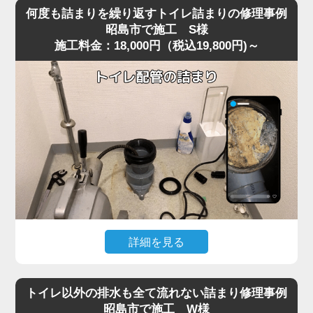
を便器に落としてしまい、そのまま気付かず流してしまっ
り使用できる状態へ無事復旧。
何度も詰まりを繰り返すトイレ詰まりの修理事例
たことで水位が上がり続け、全く流れなくなったというご
作業後は、嘔吐物は固まりやすいため一度に流さず、紙や
昭島市で施工 S様
施工料金：18,000円（税込19,800円)～
相談がありました。
水で分けながら処理する方法をご案内。
現場に到着して状況を確認すると、表面上は見えないもの
の、便器内部のカーブした部分で異物がしっかりと引っ掛
かっており、水だけがわずかに抜けていく典型的な異物詰
まりの状態。
こうしたケースは昭島市の住宅でもよく見られ、特に節水
型トイレは排水路が細いため、おもちゃ・キャップ・固形
物などが奥で詰まると家庭用の道具では動かせません。
今回は便器内部で異物が強く噛み込み、手前からの作業で
は取り出しが不可能だったため、便器を一度取り外す脱着
作業で対処しました。
便器を慎重に外し、裏側の排水経路を確認すると、小さな
詳細を見る
プラスチックのおもちゃが排水管の入口で完全に引っかか
以前からトイレの流れが悪く、数日おきに詰まりを繰り返
っており、通常の吸引式工具では届かない位置でした。
すというご相談がありました。
異物を取り除き、排水路の汚れや残留物も清掃したうえで
トイレ以外の排水も全て流れない詰まり修理事例
現場で便器の状態を確認すると、一時的には流れてもすぐ
再度便器を設置し、通水テストを行うと問題なくスムーズ
昭島市で施工 W様