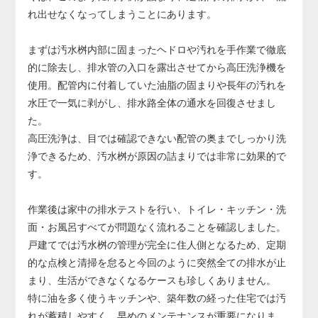
り、その場合は配管の交換が必要になります。
れ出せなくなってしまうことにあります。
配管交換は床や壁の解体を伴う大規模工事となり、費用も
大きくなるため、早めの対応が非常に重要です。
まずは汚水桝内部に固まったヘドロや汚れを手作業で徹底
的に除去し、排水管の入口を露出させてから高圧洗浄機を
使用。配管内に付着していた油脂の固まりや長年の汚れを
水圧で一気に剥がし、排水路全体の通水を回復させまし
た。
高圧洗浄は、目では確認できない配管の奥までしっかり洗
浄できるため、汚水桝が原因の詰まりでは非常に効果的で
す。
作業後は家中の排水テストを行い、トイレ・キッチン・洗
面・お風呂すべてが問題なく流れることを確認しました。
戸建てでは汚水桝の管理が完全に住人側となるため、定期
的な点検と清掃を怠ると今回のように突然全ての排水が止
まり、生活ができなくなるケースも珍しくありません。
特に油を多く使うキッチンや、築年数の経った住宅では汚
れが蓄積しやすく、早めのメンテナンスが重要になりま