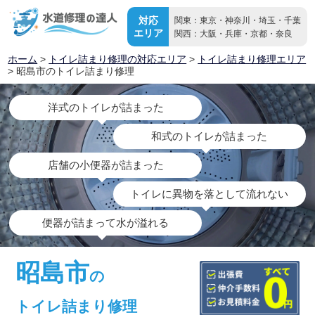
対応
関東：東京・神奈川・埼玉・千葉
エリア
関西：大阪・兵庫・京都・奈良
ホーム
>
トイレ詰まり修理の対応エリア
>
トイレ詰まり修理エリア
> 昭島市のトイレ詰まり修理
洋式のトイレが詰まった
和式のトイレが詰まった
店舗の小便器が詰まった
トイレに異物を落として流れない
便器が詰まって水が溢れる
昭島市
の
トイレ詰まり修理