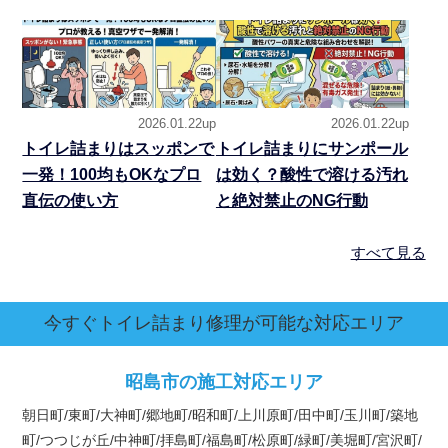
2026.01.22up
2026.01.22up
トイレ詰まりはスッポンで
トイレ詰まりにサンポール
一発！100均もOKなプロ
は効く？酸性で溶ける汚れ
直伝の使い方
と絶対禁止のNG行動
すべて見る
今すぐトイレ詰まり修理が可能な対応エリア
昭島市の施工対応エリア
朝日町/東町/大神町/郷地町/昭和町/上川原町/田中町/玉川町/築地
町/つつじが丘/中神町/拝島町/福島町/松原町/緑町/美堀町/宮沢町/