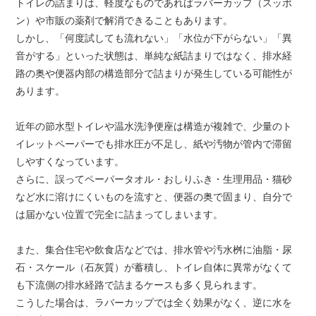
トイレの詰まりは、軽度なものであればラバーカップ（スッポ
ン）や市販の薬剤で解消できることもあります。
しかし、「何度試しても流れない」「水位が下がらない」「異
音がする」といった状態は、単純な紙詰まりではなく、排水経
路の奥や便器内部の構造部分で詰まりが発生している可能性が
あります。
近年の節水型トイレや温水洗浄便座は構造が複雑で、少量のト
イレットペーパーでも排水圧が不足し、紙や汚物が管内で滞留
しやすくなっています。
さらに、誤ってペーパータオル・おしりふき・生理用品・猫砂
など水に溶けにくいものを流すと、便器の奥で固まり、自分で
は届かない位置で完全に詰まってしまいます。
また、集合住宅や飲食店などでは、排水管や汚水桝に油脂・尿
石・スケール（石灰質）が蓄積し、トイレ自体に異常がなくて
も下流側の排水経路で詰まるケースも多く見られます。
こうした場合は、ラバーカップでは全く効果がなく、逆に水を