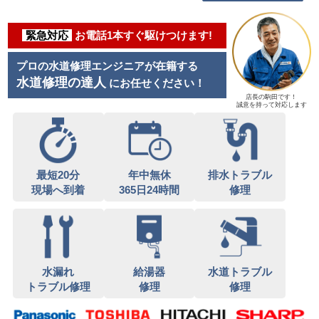
緊急対応
お電話1本すぐ駆けつけます!
プロの水道修理エンジニアが在籍する
水道修理の達人
にお任せください！
店長の駒田です！
誠意を持って対応します
最短20分
年中無休
排水トラブル
現場へ到着
365日24時間
修理
水漏れ
給湯器
水道トラブル
トラブル修理
修理
修理