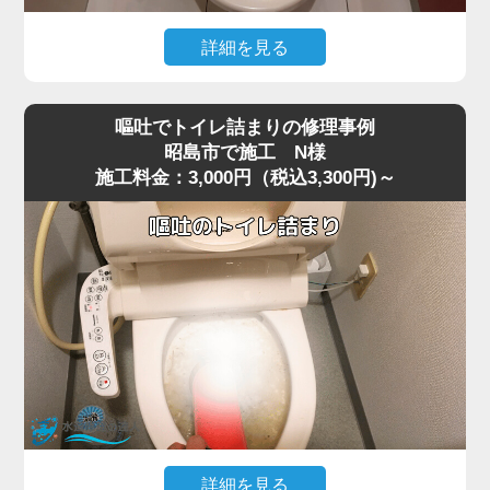
今回の現場では、業務用の高圧ポンプを使用し、詰まりの
ある深い位置に圧力を段階的にかけて作業を行いました。
詳細を見る
数回加圧すると、固まっていたシートの塊が崩れ、排水路
猫トイレの掃除で使用した猫砂を流したところ、水が全く
の奥へ流れて通水が回復。
引かなくなりトイレが使えなくなったというご相談があり
複数回の流しテストでも異常はなく、通常利用できる状態
嘔吐でトイレ詰まりの修理事例
ました。
へ復旧しました。
昭島市で施工 N様
施工料金：3,000円（税込3,300円)～
現場で状況を確認すると、便器の内部で猫砂が固まり、排
お掃除シートは「流せる」と表記されていても、実際には
水路を完全に塞いでいる状態でした。
水に溶けず、トラブルの原因になりやすいため、便器に流
最近は「流せる」と書かれた猫砂も販売されていますが、
さずにゴミ箱へ捨てることが一番安全です。
実際には水に触れると急激に膨張したり、塊になったりす
詰まりや水位の異常が出た場合は無理に流さず、早めにご
るため、排水経路の奥で詰まりやすく、昭島市周辺でも同
相談いただくことをおすすめします。
様のトラブルが増えています。
特に節水型トイレでは水量が少ないため、砂の一部が奥で
固まると、ラバーカップや薬剤ではまったく効果が出ない
ケースが多いのが特徴です。
今回の現場では、表面的な処置では改善が見込めないた
め、便器を一度取り外して内部の閉塞箇所に直接アクセス
する方法を選択しました。
詳細を見る