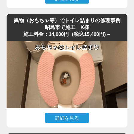
便器を脱着し、排水路の奥を確認すると、大きく膨れた猫
深夜、急な体調不良で嘔吐してしまい、そのままトイレに
砂が排水管入り口で完全に固まり、通常の機材が届かない
流したところ水位がみるみる上昇し、まったく流れなくな
位置で塞いでいました。
異物（おもちゃ等）でトイレ詰まりの修理事例
ったというご相談がありました。
固まりを丁寧に除去し、排水管内部も確認したうえで通水
昭島市で施工 K様
施工料金：14,000円（税込15,400円)～
現場に伺って状況を確認すると、便器の奥で胃内容物と食
テストを実施すると、問題なく排水が流れる状態に戻りま
べカスが固まり、節水型トイレ特有の弱い排水圧では奥へ
した。
流れきらず、S字奥で完全に滞留している状態でした。
こうした嘔吐物の詰まりは表面では見えず、内部の奥深く
作業後、お客様には「流せると書かれている猫砂でも、実
で団子状になって固まるため、ラバーカップではほとんど
際には詰まりやすい」「トイレに流さずゴミとして処理す
動かないことが多いです。
る方が安全」といった再発防止のポイントをお伝えしまし
今回のケースは昭島市の住宅で、排水管の角度が少し急だ
た。
ったことも影響して詰まりが強固になっていました。
猫砂の詰まりは便器内部の奥で固まるケースが多く、便器
改善には業務用の高圧ポンプを使用し、便器内部の閉塞部
脱着が必要になる重度詰まりとして非常に多いトラブルで
分に向けて圧力を段階的に加えて作業を実施しました。
す。
急激な圧力は逆流を招くため負荷を確認しながら慎重に加
圧すると、数回の作業で固まった嘔吐物が崩れ、排水路の
詳細を見る
奥へとスムーズに押し流されて通水が回復しました。
小さなお子様がトイレで遊んでいた際、うっかりおもちゃ
複数回の流しテストでも水位・流れともに安定し、通常通