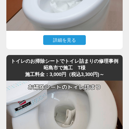
詳細を見る
大量のトイレットペーパーを一度に流した直後から水位が
下がらなくなり、トイレが全く使えなくなったというご相
トイレのお掃除シートでトイレ詰まりの修理事例
談がありました。
昭島市で施工 T様
施工料金：3,000円（税込3,300円)～
現場に到着して状況を確認すると、便器の奥でペーパーが
大きな塊になっており、ラバーカップでは全く動かないほ
ど強く噛み込んでいる状態でした。
最近の節水型トイレは水量が少ないため、昭島市周辺でも
大量のトイレットペーパーがS字カーブの奥で団子状に固
まり、手前には見えない位置で完全に閉塞を起こすケース
が増えています。
こうした奥の詰まりは家庭用の道具では届かず、無理に押