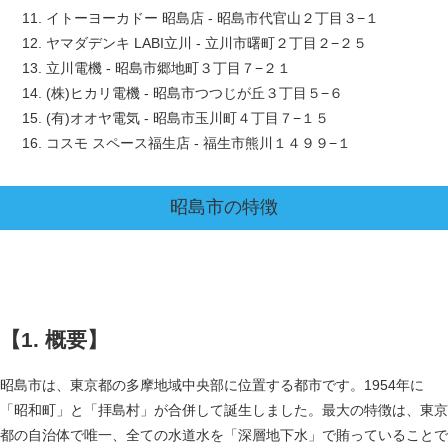
11. イトーヨーカドー 昭島店 - 昭島市代官山２丁目３−１
12. ヤマダデンキ LABI立川 - 立川市曙町２丁目２−２５
13. 立川電機 - 昭島市郷地町３丁目７−２１
14. (株)ヒカリ電機 - 昭島市つつじが丘３丁目５−６
15. (有)オオヤ電気 - 昭島市玉川町４丁目７−１５
16. コスモ スペース福生店 - 福生市熊川１４９９−１
昭島市
の特徴
【1. 概要】
昭島市は、東京都の多摩地域中央部に位置する都市です。1954年に
「昭和町」と「拝島村」が合併して誕生しました。最大の特徴は、東京
都の自治体で唯一、全ての水道水を「深層地下水」で賄っていることで