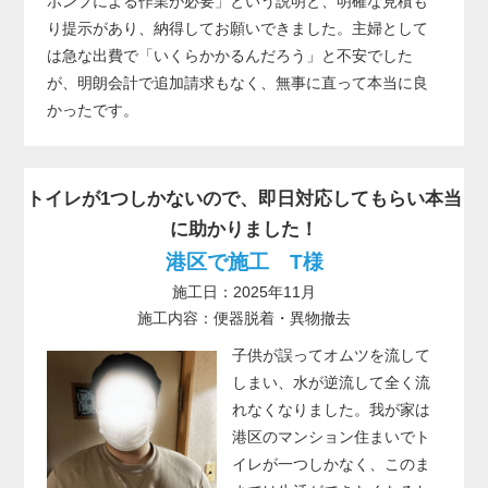
ポンプによる作業が必要」という説明と、明確な見積も
り提示があり、納得してお願いできました。主婦として
は急な出費で「いくらかかるんだろう」と不安でした
が、明朗会計で追加請求もなく、無事に直って本当に良
かったです。
トイレが1つしかないので、即日対応してもらい本当
に助かりました！
港区で施工 T様
施工日：2025年11月
施工内容：便器脱着・異物撤去
子供が誤ってオムツを流して
しまい、水が逆流して全く流
れなくなりました。我が家は
港区のマンション住まいでト
イレが一つしかなく、このま