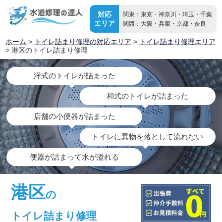
対応
関東：東京・神奈川・埼玉・千葉
エリア
関西：大阪・兵庫・京都・奈良
ホーム
>
トイレ詰まり修理の対応エリア
>
トイレ詰まり修理エリア
> 港区のトイレ詰まり修理
洋式のトイレが詰まった
和式のトイレが詰まった
店舗の小便器が詰まった
トイレに異物を落として流れない
便器が詰まって水が溢れる
港区
の
トイレ詰まり修理