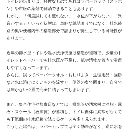
トイレの詰まりは、軽度なものであればラバーカップ（スッポ
ン）や市販の薬剤で解消できることもあります。
しかし、「何度試しても流れない」「水位が下がらない」「異
音がする」といった状態は、単純な紙詰まりではなく、排水経
路の奥や便器内部の構造部分で詰まりが発生している可能性が
あります。
近年の節水型トイレや温水洗浄便座は構造が複雑で、少量のト
イレットペーパーでも排水圧が不足し、紙や汚物が管内で滞留
しやすくなっています。
さらに、誤ってペーパータオル・おしりふき・生理用品・猫砂
など水に溶けにくいものを流すと、便器の奥で固まり、自分で
は届かない位置で完全に詰まってしまいます。
また、集合住宅や飲食店などでは、排水管や汚水桝に油脂・尿
石・スケール（石灰質）が蓄積し、トイレ自体に異常がなくて
も下流側の排水経路で詰まるケースも多く見られます。
こうした場合は、ラバーカップでは全く効果がなく、逆に水を