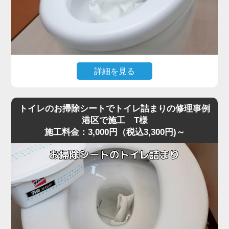
詳細を見る
大量のトイレットペーパーを一度に流した直後から水位が
下がらなくなり、トイレが全く使えなくなったというご相
トイレのお掃除シートでトイレ詰まりの修理事例
談がありました。
港区で施工 T様
施工料金：3,000円（税込3,300円)～
現場に到着して状況を確認すると、便器の奥でペーパーが
大きな塊になっており、ラバーカップでは全く動かないほ
ど強く噛み込んでいる状態でした。
最近の節水型トイレは水量が少ないため、港区周辺でも大
量のトイレットペーパーがS字カーブの奥で団子状に固ま
り、手前には見えない位置で完全に閉塞を起こすケースが
増えています。
こうした奥の詰まりは家庭用の道具では届かず、無理に押