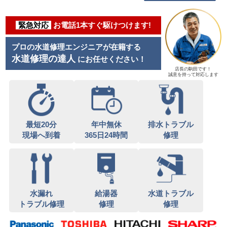
緊急対応
お電話1本すぐ駆けつけます!
プロの水道修理エンジニアが在籍する
水道修理の達人
にお任せください！
店長の駒田です！
誠意を持って対応します
最短20分
年中無休
排水トラブル
現場へ到着
365日24時間
修理
水漏れ
給湯器
水道トラブル
トラブル修理
修理
修理