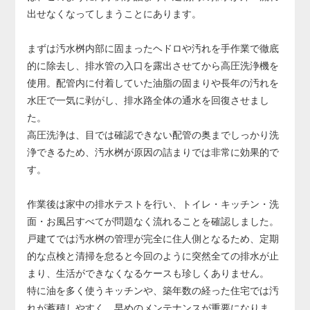
り、その場合は配管の交換が必要になります。
出せなくなってしまうことにあります。
配管交換は床や壁の解体を伴う大規模工事となり、費用も
大きくなるため、早めの対応が非常に重要です。
まずは汚水桝内部に固まったヘドロや汚れを手作業で徹底
的に除去し、排水管の入口を露出させてから高圧洗浄機を
使用。配管内に付着していた油脂の固まりや長年の汚れを
水圧で一気に剥がし、排水路全体の通水を回復させまし
た。
高圧洗浄は、目では確認できない配管の奥までしっかり洗
浄できるため、汚水桝が原因の詰まりでは非常に効果的で
す。
作業後は家中の排水テストを行い、トイレ・キッチン・洗
面・お風呂すべてが問題なく流れることを確認しました。
戸建てでは汚水桝の管理が完全に住人側となるため、定期
的な点検と清掃を怠ると今回のように突然全ての排水が止
まり、生活ができなくなるケースも珍しくありません。
特に油を多く使うキッチンや、築年数の経った住宅では汚
れが蓄積しやすく、早めのメンテナンスが重要になりま