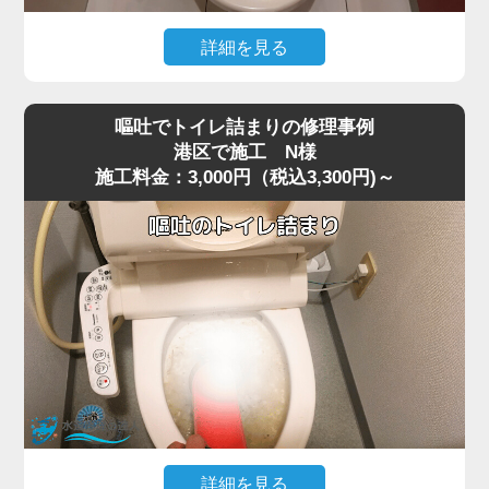
今回の現場では、業務用の高圧ポンプを使用し、詰まりの
ある深い位置に圧力を段階的にかけて作業を行いました。
詳細を見る
数回加圧すると、固まっていたシートの塊が崩れ、排水路
猫トイレの掃除で使用した猫砂を流したところ、水が全く
の奥へ流れて通水が回復。
引かなくなりトイレが使えなくなったというご相談があり
複数回の流しテストでも異常はなく、通常利用できる状態
嘔吐でトイレ詰まりの修理事例
ました。
へ復旧しました。
港区で施工 N様
施工料金：3,000円（税込3,300円)～
現場で状況を確認すると、便器の内部で猫砂が固まり、排
お掃除シートは「流せる」と表記されていても、実際には
水路を完全に塞いでいる状態でした。
水に溶けず、トラブルの原因になりやすいため、便器に流
最近は「流せる」と書かれた猫砂も販売されていますが、
さずにゴミ箱へ捨てることが一番安全です。
実際には水に触れると急激に膨張したり、塊になったりす
詰まりや水位の異常が出た場合は無理に流さず、早めにご
るため、排水経路の奥で詰まりやすく、港区周辺でも同様
相談いただくことをおすすめします。
のトラブルが増えています。
特に節水型トイレでは水量が少ないため、砂の一部が奥で
固まると、ラバーカップや薬剤ではまったく効果が出ない
ケースが多いのが特徴です。
今回の現場では、表面的な処置では改善が見込めないた
め、便器を一度取り外して内部の閉塞箇所に直接アクセス
する方法を選択しました。
詳細を見る