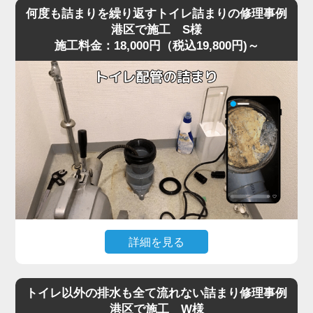
を便器に落としてしまい、そのまま気付かず流してしまっ
り使用できる状態へ無事復旧。
何度も詰まりを繰り返すトイレ詰まりの修理事例
たことで水位が上がり続け、全く流れなくなったというご
作業後は、嘔吐物は固まりやすいため一度に流さず、紙や
港区で施工 S様
施工料金：18,000円（税込19,800円)～
相談がありました。
水で分けながら処理する方法をご案内。
現場に到着して状況を確認すると、表面上は見えないもの
の、便器内部のカーブした部分で異物がしっかりと引っ掛
かっており、水だけがわずかに抜けていく典型的な異物詰
まりの状態。
こうしたケースは港区の住宅でもよく見られ、特に節水型
トイレは排水路が細いため、おもちゃ・キャップ・固形物
などが奥で詰まると家庭用の道具では動かせません。
今回は便器内部で異物が強く噛み込み、手前からの作業で
は取り出しが不可能だったため、便器を一度取り外す脱着
作業で対処しました。
便器を慎重に外し、裏側の排水経路を確認すると、小さな
詳細を見る
プラスチックのおもちゃが排水管の入口で完全に引っかか
以前からトイレの流れが悪く、数日おきに詰まりを繰り返
っており、通常の吸引式工具では届かない位置でした。
すというご相談がありました。
異物を取り除き、排水路の汚れや残留物も清掃したうえで
トイレ以外の排水も全て流れない詰まり修理事例
現場で便器の状態を確認すると、一時的には流れてもすぐ
再度便器を設置し、通水テストを行うと問題なくスムーズ
港区で施工 W様