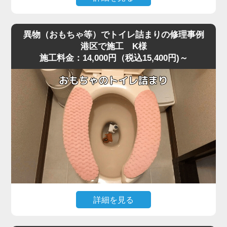
便器を脱着し、排水路の奥を確認すると、大きく膨れた猫
深夜、急な体調不良で嘔吐してしまい、そのままトイレに
砂が排水管入り口で完全に固まり、通常の機材が届かない
流したところ水位がみるみる上昇し、まったく流れなくな
位置で塞いでいました。
異物（おもちゃ等）でトイレ詰まりの修理事例
ったというご相談がありました。
固まりを丁寧に除去し、排水管内部も確認したうえで通水
港区で施工 K様
施工料金：14,000円（税込15,400円)～
現場に伺って状況を確認すると、便器の奥で胃内容物と食
テストを実施すると、問題なく排水が流れる状態に戻りま
べカスが固まり、節水型トイレ特有の弱い排水圧では奥へ
した。
流れきらず、S字奥で完全に滞留している状態でした。
こうした嘔吐物の詰まりは表面では見えず、内部の奥深く
作業後、お客様には「流せると書かれている猫砂でも、実
で団子状になって固まるため、ラバーカップではほとんど
際には詰まりやすい」「トイレに流さずゴミとして処理す
動かないことが多いです。
る方が安全」といった再発防止のポイントをお伝えしまし
今回のケースは港区の住宅で、排水管の角度が少し急だっ
た。
たことも影響して詰まりが強固になっていました。
猫砂の詰まりは便器内部の奥で固まるケースが多く、便器
改善には業務用の高圧ポンプを使用し、便器内部の閉塞部
脱着が必要になる重度詰まりとして非常に多いトラブルで
分に向けて圧力を段階的に加えて作業を実施しました。
す。
急激な圧力は逆流を招くため負荷を確認しながら慎重に加
圧すると、数回の作業で固まった嘔吐物が崩れ、排水路の
詳細を見る
奥へとスムーズに押し流されて通水が回復しました。
小さなお子様がトイレで遊んでいた際、うっかりおもちゃ
複数回の流しテストでも水位・流れともに安定し、通常通