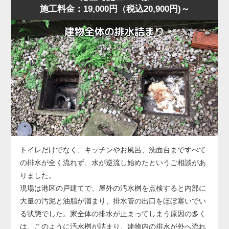
施工料金：19,000円（税込20,900円)～
に水位が上がり、明らかに排水経路の奥に問題がある様
に排水される状態に回復しました。
子。
作業後、お客様には「異物は見えなくても奥で止まってい
港区の住宅でもよくありますが、こうした「慢性的な詰ま
ることが多い」「無理に押し流そうとすると状態が悪化す
り」は便器内部ではなく配管側に原因があることが多く、
る」ことをお伝えし、子どもが触れやすい物はトイレ周辺
ラバーカップや薬剤では根本的に改善しません。
に置かないよう注意点もご案内しました。
今回の状況は、便器の手前では改善できないと判断し、便
器を一度取り外して配管へ直接アクセスする方法を選択し
ました。
便器脱着後、排水管の奥を確認すると、長年の汚れや固形
化した汚物が管内のカーブ部分で厚く堆積し、水の流れを
大きく妨げている状態。
このままでは再発を繰り返すため、業務用のトーラー（ワ
トイレだけでなく、キッチンやお風呂、洗面台まですべて
イヤー式排管清掃機）を使用し、固着した詰まりを貫通・
の排水が全く流れず、水が逆流し始めたというご相談があ
除去する作業を実施しました。
りました。
数回の施工で厚い固まりが崩れ、通水が一気に改善。
現場は港区の戸建てで、屋外の汚水桝を点検すると内部に
複数回の排水テストでも安定した流れが確認できました。
大量の汚泥と油脂が溜まり、排水管の出口をほぼ塞いでい
なお、今回のような配管内部の詰まりが悪化すると、トー
る状態でした。家全体の排水が止まってしまう原因の多く
ラーでも貫通できないほど硬化した状態になることがあ
は、このように汚水桝が詰まり、建物内の排水が外へ流れ