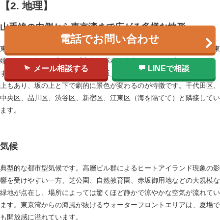
【2. 地理】
山手線の内側から東京湾まで広がる多様な地形
電話でお問い合わせ
東側は東京湾に面した埋立地（芝浦・台場）で、西側は武蔵野台地の東
端にあたる起伏に富んだ「高台（麻布・青山など）」が広がっていま
メール相談する
LINEで相談
す。区内には「乃木坂」「けやき坂」など名前の付いた坂道が約80以
上もあり、坂の上と下で劇的に景色が変わるのが特徴です。千代田区、
中央区、品川区、渋谷区、新宿区、江東区（海を隔てて）と隣接してい
ます。
気候
典型的な都市型気候です。高層ビル群によるヒートアイランド現象の影
響を受けやすい一方、芝公園、自然教育園、赤坂御用地などの大規模な
緑地が点在し、場所によっては驚くほど静かで涼やかな空気が流れてい
ます。東京湾からの海風が抜けるウォーターフロントエリアは、夏場で
も開放感に溢れています。