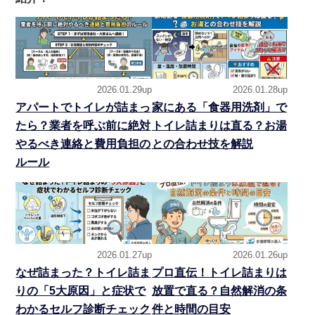
2026.01.29up
2026.01.28up
アパートでトイレが詰まっ
家にある「食器用洗剤」で
たら？業者を呼ぶ前に絶対
トイレ詰まりは直る？お湯
やるべき連絡と費用負担の
との合わせ技を解説
ルール
2026.01.27up
2026.01.26up
なぜ詰まった？トイレ詰ま
プロ直伝！トイレ詰まりは
りの「5大原因」と症状で
放置で直る？自然解消の条
わかるセルフ診断チェック
件と時間の目安