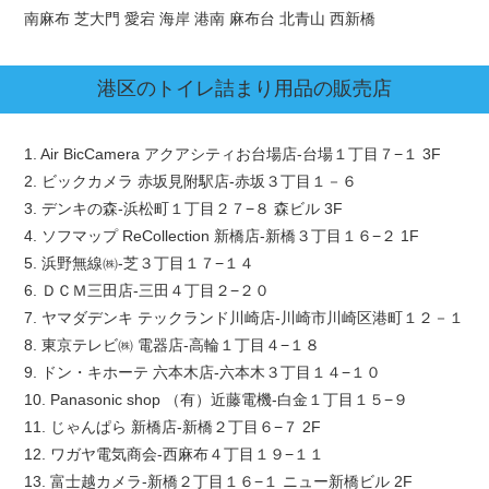
南麻布 芝大門 愛宕 海岸 港南 麻布台 北青山 西新橋
港区
のトイレ詰まり用品の販売店
1. Air BicCamera アクアシティお台場店-台場１丁目７−１ 3F
2. ビックカメラ 赤坂見附駅店-赤坂３丁目１－６
3. デンキの森-浜松町１丁目２７−８ 森ビル 3F
4. ソフマップ ReCollection 新橋店-新橋３丁目１６−２ 1F
5. 浜野無線㈱-芝３丁目１７−１４
6. ＤＣＭ三田店-三田４丁目２−２０
7. ヤマダデンキ テックランド川崎店-川崎市川崎区港町１２－１
8. 東京テレビ㈱ 電器店-高輪１丁目４−１８
9. ドン・キホーテ 六本木店-六本木３丁目１４−１０
10. Panasonic shop （有）近藤電機-白金１丁目１５−９
11. じゃんぱら 新橋店-新橋２丁目６−７ 2F
12. ワガヤ電気商会-西麻布４丁目１９−１１
13. 富士越カメラ-新橋２丁目１６−１ ニュー新橋ビル 2F