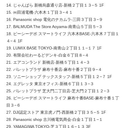
14. じゃんぱら 新橋烏森通り店-新橋２丁目１３−５ 1F
15. ㈱田浦電機-六本木１丁目３−４１
16. Panasonic shop 電化のナカムラ-三田３丁目３−９
17. BALMUDA The Store Aoyama-南青山５丁目５−３
18. ピーシーデポ スマートライフ 六本木BASE-六本木７丁目１
４−４ 1F
19. LUMIX BASE TOKYO-南青山２丁目１１−１７ 1F
20. 有限会社わーるどデンキ-白金６丁目８−４
21. エアコンランド 新橋店-新橋５丁目１４−３
22. パレットプラザ 麻布十番店-麻布十番２丁目９−４
23. ソニーショップ テックスタッフ-新橋５丁目１２−７ 1F
24. エグレッタ 東京オフィス-新橋６丁目１３−３
25. パレットプラザ 芝大門二丁目店-芝大門２丁目１２−３
26. ピーシーデポ スマートライフ 麻布十番BASE-麻布十番１丁
目３−６
27. DJI認定ストア 東京虎ノ門-西新橋２丁目３５−５ 1F
28. Panasonic shop 古川橋電気商会-白金１丁目１−１
29. YAMAGIWA TOKYO-芝３丁目１６−１３ 3F