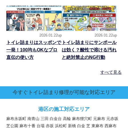
2026.01.22up
2026.01.22up
トイレ詰まりはスッポンで
トイレ詰まりにサンポール
一発！100均もOKなプロ
は効く？酸性で溶ける汚れ
直伝の使い方
と絶対禁止のNG行動
すべて見る
今すぐトイレ詰まり修理が可能な対応エリア
港区の施工対応エリア
麻布永坂町 南青山 三田 白金台 高輪 麻布狸穴町 元麻布 元赤坂
芝公園 麻布十番 台場 赤坂 浜松町 新橋 白金 芝 東麻布 西麻布