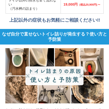
トイレ以外の排水も全て流れな
い
19,000円
～
（税込20,900円)
（汚水桝の詰まり）
上記以外の症状もお気軽にご相談ください!!
なぜ自分で直せないトイレ詰りが発生する？使い方と
予防策