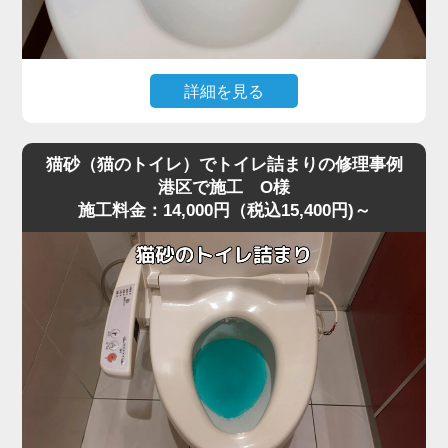
すと内部でさらに強く詰まってしまうことがあります。
今回は業務用の高圧ポンプを使用し、詰まりの核心部分へ
圧力を段階的にかける方法で作業を行いました。
急激に圧力を加えると便器に負担がかかるため、内部の抵
詳細を見る
抗を確認しながら慎重に数回加圧。
トイレ掃除の際に使用したお掃除シートを流したところ、
すると、固まっていたペーパーの塊が崩れ、排水路の奥へ
水位が上がったまま下がらなくなり、トイレが完全に詰ま
押し流されて一気に通水が回復しました。
猫砂（猫のトイレ）でトイレ詰まりの修理事例
ってしまったというご相談がありました。
作業後は複数回の排水テストも行い、逆流・異音・水位の
港区で施工 O様
施工料金：14,000円（税込15,400円)～
現場を確認すると、便器の奥でシートがしっかりと引っ掛
異常がないことを確認し、安心して使用できる状態に復
かり、手前の見える部分ではなくS字奥で固く詰まってい
旧。
る状態でした。
最後に、再発防止策として「トイレットペーパーは2～3回
最近は「流せる」と書かれたお掃除シートが普及していま
に分けて流す」「厚手ペーパーを大量に使わない」など正
すが、実際にはトイレットペーパーほど水に溶けにくく、
しい使い方もお伝えしました。
港区周辺でもシート詰まりのトラブルが増えています。
大量のペーパーによる詰まりは軽度に見えても、便器内部
特に節水型トイレでは水量が少ないため、少し厚めのシー
の奥で固まっていることが多く、高圧ポンプのような専門
トでも奥で丸まって団子状に固まりやすく、家庭用のラバ
機材でないと解消が難しいケースが非常に多いです。
ーカップではほとんど動かないケースが多いのが特徴で
す。